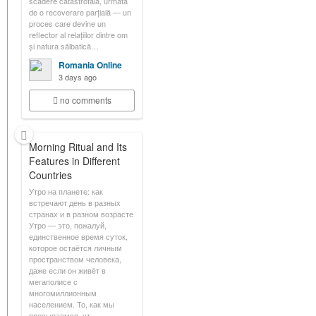
scădere catastrofală, urmată
de o recoverare parțială — un
proces care devine un
reflector al relațiilor dintre om
și natura sălbatică…
Romania Online
3 days ago
no comments
Morning Ritual and Its
Features in Different
Countries
Утро на планете: как
встречают день в разных
странах и в разном возрасте
Утро — это, пожалуй,
единственное время суток,
которое остаётся личным
пространством человека,
даже если он живёт в
мегаполисе с
многомиллионным
населением. То, как мы
просыпаемся, чт…