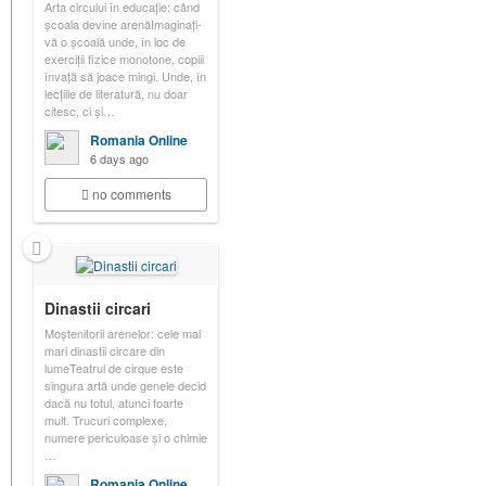
Arta circului în educație: când
școala devine arenăImaginați-
vă o școală unde, în loc de
exerciții fizice monotone, copiii
învață să joace mingi. Unde, în
lecțiile de literatură, nu doar
citesc, ci și…
Romania Online
6 days ago
no comments
Dinastii circari
Moștenitorii arenelor: cele mai
mari dinastii circare din
lumeTeatrul de cirque este
singura artă unde genele decid
dacă nu totul, atunci foarte
mult. Trucuri complexe,
numere periculoase și o chimie
…
Romania Online