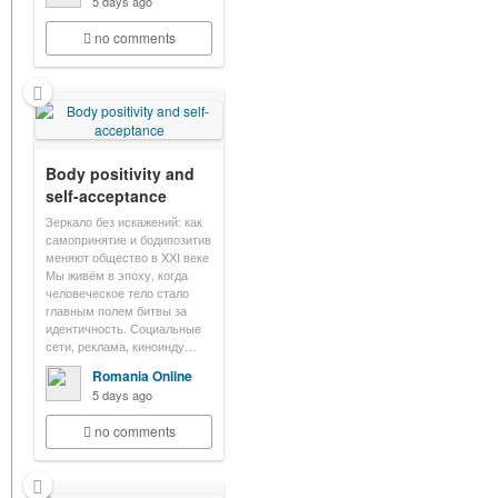
5 days ago
no comments
Body positivity and
self-acceptance
Зеркало без искажений: как
самопринятие и бодипозитив
меняют общество в XXI веке
Мы живём в эпоху, когда
человеческое тело стало
главным полем битвы за
идентичность. Социальные
сети, реклама, киноинду…
Romania Online
5 days ago
no comments