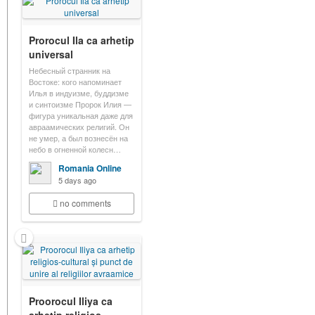
Prorocul Ila ca arhetip
universal
Небесный странник на
Востоке: кого напоминает
Илья в индуизме, буддизме
и синтоизме Пророк Илия —
фигура уникальная даже для
авраамических религий. Он
не умер, а был вознесён на
небо в огненной колесн…
Romania Online
5 days ago
no comments
Proorocul Iliya ca