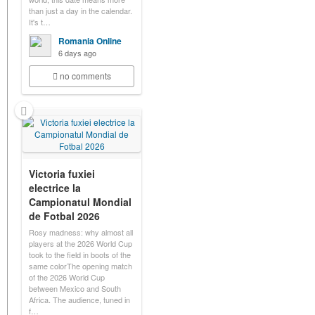
than just a day in the calendar.
It's t…
Romania Online
6 days ago
no comments
Victoria fuxiei
electrice la
Campionatul Mondial
de Fotbal 2026
Rosy madness: why almost all
players at the 2026 World Cup
took to the field in boots of the
same colorThe opening match
of the 2026 World Cup
between Mexico and South
Africa. The audience, tuned in
f…