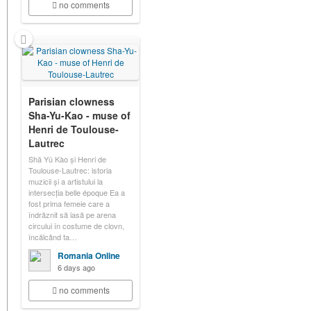
no comments
Parisian clowness
Sha-Yu-Kao - muse of
Henri de Toulouse-
Lautrec
Shā Yǔ Kào și Henri de
Toulouse-Lautrec: istoria
muzicii și a artistului la
intersecția belle époque Ea a
fost prima femeie care a
îndrăznit să iasă pe arena
circului în costume de clovn,
încălcând ta…
Romania Online
6 days ago
no comments