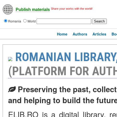
Share your works with the world!
Publish materials
Romania
World
Home
Authors
Articles
Bo
ROMANIAN LIBRARY,
(PLATFORM FOR AUT
Preserving the past, collect
and helping to build the futur
ELIB.RO is a digital library, r