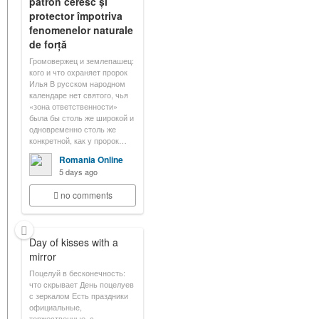
patron ceresc și
protector împotriva
fenomenelor naturale
de forță
Громовержец и землепашец:
кого и что охраняет пророк
Илья В русском народном
календаре нет святого, чья
«зона ответственности»
была бы столь же широкой и
одновременно столь же
конкретной, как у пророк…
Romania Online
5 days ago
no comments
Day of kisses with a
mirror
Поцелуй в бесконечность:
что скрывает День поцелуев
с зеркалом Есть праздники
официальные,
торжественные, с