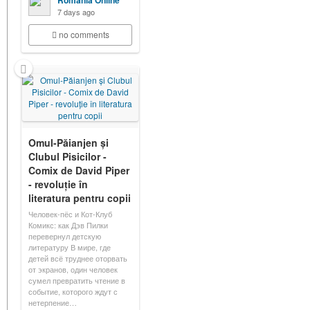
Romania Online
7 days ago
no comments
Omul-Păianjen și
Clubul Pisicilor -
Comix de David Piper
- revoluție în
literatura pentru copii
Человек-пёс и Кот-Клуб
Комикс: как Дэв Пилки
перевернул детскую
литературу В мире, где
детей всё труднее оторвать
от экранов, один человек
сумел превратить чтение в
событие, которого ждут с
нетерпение…