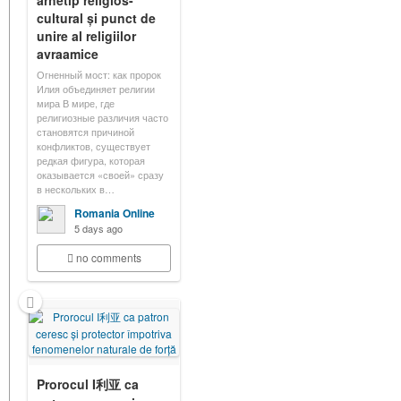
arhetip religios-
cultural și punct de
unire al religiilor
avraamice
Огненный мост: как пророк
Илия объединяет религии
мира В мире, где
религиозные различия часто
становятся причиной
конфликтов, существует
редкая фигура, которая
оказывается «своей» сразу
в нескольких в…
Romania Online
5 days ago
no comments
Prorocul I利亚 ca