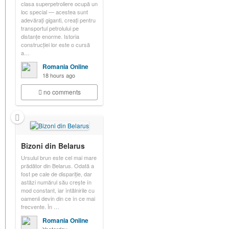
clasa superpetroliere ocupă un
loc special — acestea sunt
adevărați giganti, creați pentru
transportul petrolului pe
distanțe enorme. Istoria
construcției lor este o cursă
a…
Romania Online
18 hours ago
no comments
Bizoni din Belarus
Ursulul brun este cel mai mare
prădător din Belarus. Odată a
fost pe cale de dispariție, dar
astăzi numărul său crește în
mod constant, iar întâlnirile cu
oamenii devin din ce în ce mai
frecvente. În …
Romania Online