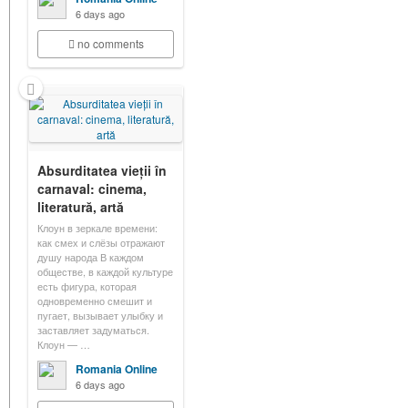
6 days ago
no comments
Absurditatea vieții în
carnaval: cinema,
literatură, artă
Клоун в зеркале времени:
как смех и слёзы отражают
душу народа В каждом
обществе, в каждой культуре
есть фигура, которая
одновременно смешит и
пугает, вызывает улыбку и
заставляет задуматься.
Клоун — …
Romania Online
6 days ago