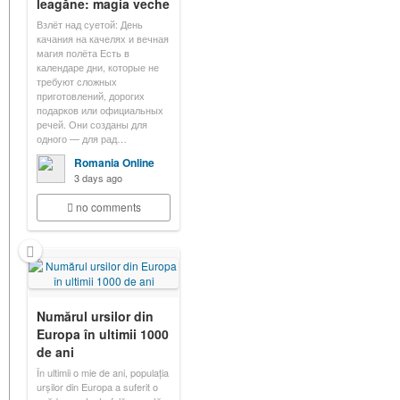
leagăne: magia veche
Взлёт над суетой: День
качания на качелях и вечная
магия полёта Есть в
календаре дни, которые не
требуют сложных
приготовлений, дорогих
подарков или официальных
речей. Они созданы для
одного — для рад…
Romania Online
3 days ago
no comments
Numărul ursilor din
Europa în ultimii 1000
de ani
În ultimii o mie de ani, populația
urșilor din Europa a suferit o