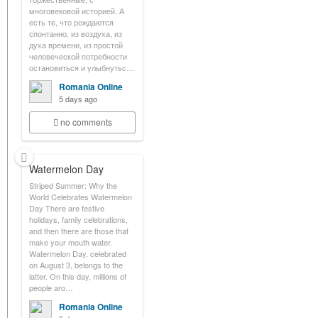
многовековой историей. А
есть те, что рождаются
спонтанно, из воздуха, из
духа времени, из простой
человеческой потребности
остановиться и улыбнутьс…
Romania Online
5 days ago
no comments
Watermelon Day
Striped Summer: Why the
World Celebrates Watermelon
Day There are festive
holidays, family celebrations,
and then there are those that
make your mouth water.
Watermelon Day, celebrated
on August 3, belongs to the
latter. On this day, millions of
people aro…
Romania Online