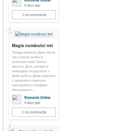
Romania Online
4 days ago
no comments
Magia numărului trei
Трижды великое: День числа
три и магия тройки в
культурах мира Третье
августа. Дата, которая в
календаре соседствует с
Днём арбуза, Днём поцелуев
с зеркалом и памятью
преподобного Онуфрия
Молчаливого.…
Romania Online
4 days ago
no comments