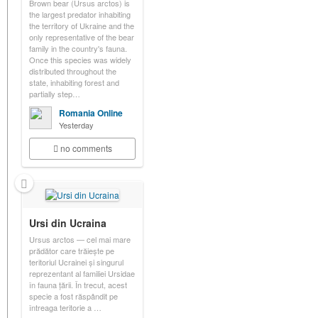
Brown bear (Ursus arctos) is
the largest predator inhabiting
the territory of Ukraine and the
only representative of the bear
family in the country's fauna.
Once this species was widely
distributed throughout the
state, inhabiting forest and
partially step…
Romania Online
Yesterday
no comments
Ursi din Ucraina
Ursus arctos — cel mai mare
prădător care trăiește pe
teritoriul Ucrainei și singurul
reprezentant al familiei Ursidae
în fauna țării. În trecut, acest
specie a fost răspândit pe
întreaga teritorie a …