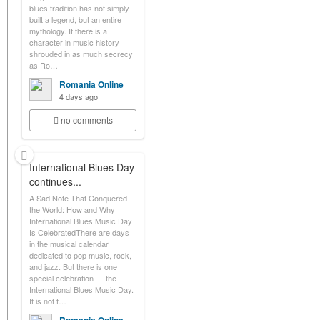
blues tradition has not simply
built a legend, but an entire
mythology. If there is a
character in music history
shrouded in as much secrecy
as Ro…
Romania Online
4 days ago
no comments
International Blues Day
continues...
A Sad Note That Conquered
the World: How and Why
International Blues Music Day
Is CelebratedThere are days
in the musical calendar
dedicated to pop music, rock,
and jazz. But there is one
special celebration — the
International Blues Music Day.
It is not t…