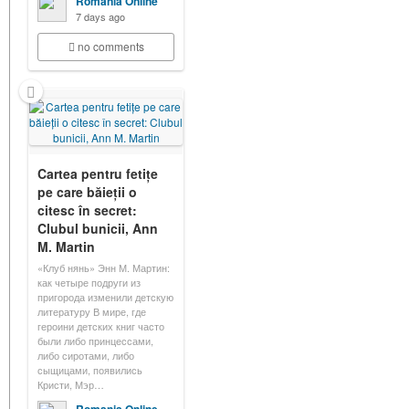
Romania Online
7 days ago
no comments
Cartea pentru fetițe
pe care băieții o
citesc în secret:
Clubul bunicii, Ann
M. Martin
«Клуб нянь» Энн М. Мартин:
как четыре подруги из
пригорода изменили детскую
литературу В мире, где
героини детских книг часто
были либо принцессами,
либо сиротами, либо
сыщицами, появились
Кристи, Мэр…