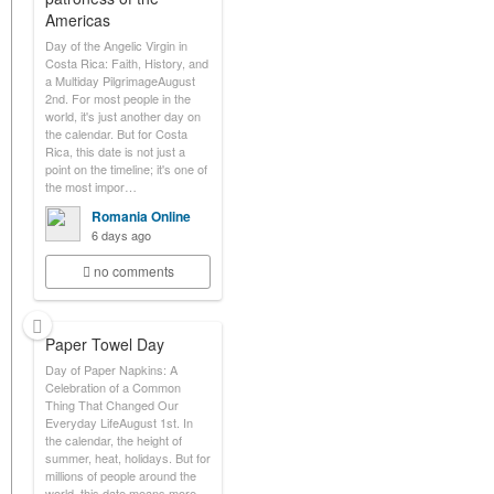
Americas
Day of the Angelic Virgin in
Costa Rica: Faith, History, and
a Multiday PilgrimageAugust
2nd. For most people in the
world, it's just another day on
the calendar. But for Costa
Rica, this date is not just a
point on the timeline; it's one of
the most impor…
Romania Online
6 days ago
no comments
Paper Towel Day
Day of Paper Napkins: A
Celebration of a Common
Thing That Changed Our
Everyday LifeAugust 1st. In
the calendar, the height of
summer, heat, holidays. But for
millions of people around the
world, this date means more