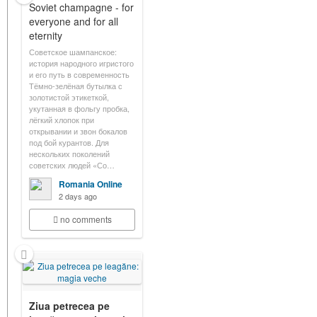
Soviet champagne - for
everyone and for all
eternity
Советское шампанское:
история народного игристого
и его путь в современность
Тёмно-зелёная бутылка с
золотистой этикеткой,
укутанная в фольгу пробка,
лёгкий хлопок при
открывании и звон бокалов
под бой курантов. Для
нескольких поколений
советских людей «Со…
Romania Online
2 days ago
no comments
Ziua petrecea pe