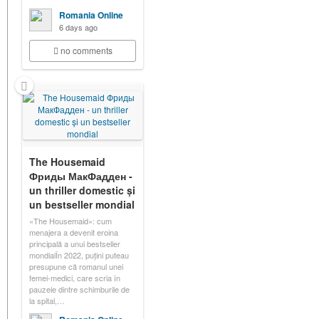
Romania Online
6 days ago
no comments
The Housemaid
Фриды МакФадден -
un thriller domestic și
un bestseller mondial
«The Housemaid»: cum
menajera a devenit eroina
principală a unui bestseller
mondialÎn 2022, puțini puteau
presupune că romanul unei
femei-medici, care scria în
pauzele dintre schimburile de
la spital,…