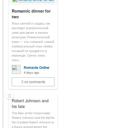
Romantic dinner for
two
Язык свечей и сердец: как
выглядит романтический
ужин для двоих в разных
культурах Романтический
ужин — это, пожалуй, самый
универсальный язык любви,
который не нуждается в
переводе. Свечи, вино,
тиха…
Romania Online
4 days ago
no comments
Robert Johnson and
his fate
The Man at the Crossroads:
Robert Johnson and the Myths
He Created Robert Johnson is
a figure around whom the