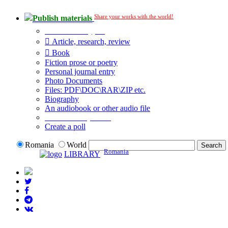
Share your works with the world!
Publish materials
Publication type?
Article, research, review
Book
Fiction prose or poetry
Personal journal entry
Photo Documents
Files: PDF\DOC\RAR\ZIP etc.
Biography
An audiobook or other audio file
Additional options:
Create a poll
Romania
World
Romania
LIBRARY