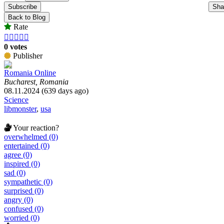
Subscribe
Sha
Back to Blog
Rate





0 votes
Publisher
Romania Online
Bucharest, Romania
08.11.2024 (639 days ago)
Science
libmonster
,
usa
Your reaction?
overwhelmed (0)
entertained (0)
agree (0)
inspired (0)
sad (0)
sympathetic (0)
surprised (0)
angry (0)
confused (0)
worried (0)