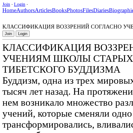
Join
·
Login
·
Home
Authors
Articles
Books
Photos
Files
Diaries
Biographi
КЛАССИФИКАЦИЯ ВОЗЗРЕНИЙ СОГЛАСНО УЧ
Join
Login
КЛАССИФИКАЦИЯ ВОЗЗРЕ
УЧЕНИЯМ ШКОЛЫ СТАРЫХ
ТИБЕТСКОГО БУДДИЗМА
Буддизм, одна из трех мировых
тысяч лет назад. На протяжени
нем возникало множество раз
учений, которые сменяли одно 
трансформировались, вливалис