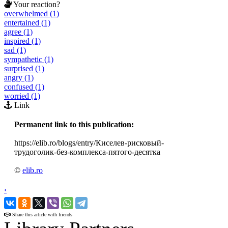
Your reaction?
overwhelmed (1)
entertained (1)
agree (1)
inspired (1)
sad (1)
sympathetic (1)
surprised (1)
angry (1)
confused (1)
worried (1)
Link
Permanent link to this publication:
https://elib.ro/blogs/entry/Киселев-рисковый-
трудоголик-без-комплекса-пятого-десятка
©
elib.ro
‹
›
Share this article with friends