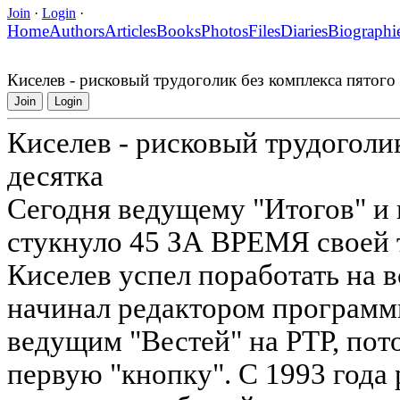
Join
·
Login
·
Home
Authors
Articles
Books
Photos
Files
Diaries
Biographi
Киселев - рисковый трудоголик без комплекса пятого 
Join
Login
Киселев - рисковый трудоголик
десятка
Сегодня ведущему "Итогов" и
стукнуло 45 ЗА ВРЕМЯ своей 
Киселев успел поработать на 
начинал редактором программы
ведущим "Вестей" на РТР, пот
первую "кнопку". С 1993 года