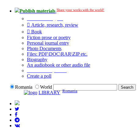
Share your works with the world!
Publish materials
Publication type?
Article, research, review
Book
Fiction prose or poetry
Personal journal entry
Photo Documents
Files: PDF\DOC\RAR\ZIP etc.
Biography
An audiobook or other audio file
Additional options:
Create a poll
Romania
World
Romania
LIBRARY