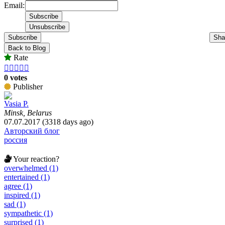
Email:
Subscribe
Sha
Back to Blog
Rate





0 votes
Publisher
Vasia P.
Minsk, Belarus
07.07.2017 (3318 days ago)
Авторский блог
россия
Your reaction?
overwhelmed (1)
entertained (1)
agree (1)
inspired (1)
sad (1)
sympathetic (1)
surprised (1)