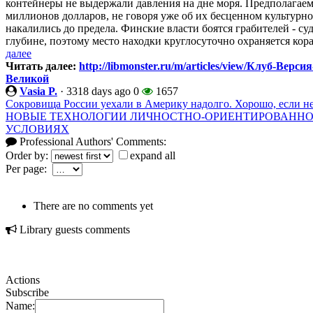
контейнеры не выдержали давления на дне моря. Предполагаем
миллионов долларов, не говоря уже об их бесценном культурн
накалились до предела. Финские власти боятся грабителей - 
глубине, поэтому место находки круглосуточно охраняется кор
далее
Читать далее:
http://libmonster.ru/m/articles/view/Клуб-В
Великой
Vasia P.
·
3318 days ago
0
1657
Сокровища России уехали в Америку надолго. Хорошо, если не
НОВЫЕ ТЕХНОЛОГИИ ЛИЧНОСТНО-ОРИЕНТИРОВАННО
УСЛОВИЯХ
Professional Authors' Comments:
Order by:
expand all
Per page:
There are no comments yet
Library guests comments
Actions
Subscribe
Name: