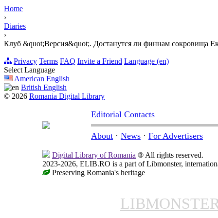
Home
›
Diaries
›
Клуб &quot;Версия&quot;. Достанутся ли финнам сокровища Е
Privacy
Terms
FAQ
Invite a Friend
Language (en)
Select Language
American English
British English
© 2026
Romania Digital Library
Editorial Contacts
About
·
News
·
For Advertisers
Digital Library of Romania
® All rights reserved.
2023-2026, ELIB.RO is a part of Libmonster, internationa
Preserving Romania's heritage
LIBMONSTE