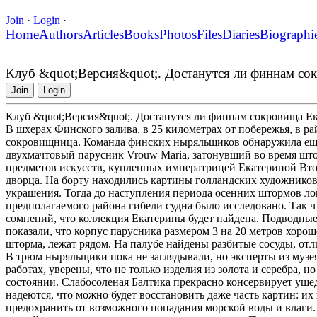
Join
·
Login
·
Home
Authors
Articles
Books
Photos
Files
Diaries
Biographi
Клуб &quot;Версия&quot;. Достанутся ли финнам со
Join
Login
Клуб &quot;Версия&quot;. Достанутся ли финнам сокровища Е
В шхерах Финского залива, в 25 километрах от побережья, в ра
сокровищница. Команда финских ныряльщиков обнаружила еще
двухмачтовый парусник Vrouw Maria, затонувший во время што
предметов искусств, купленных императрицей Екатериной Вто
дворца. На борту находились картины голландских художников
украшения. Тогда до наступления периода осенних штормов лок
предполагаемого района гибели судна было исследовано. Так чт
сомнений, что коллекция Екатерины будет найдена. Подводны
показали, что корпус парусника размером 3 на 20 метров хоро
шторма, лежат рядом. На палубе найдены разбитые сосуды, от
В трюм ныряльщики пока не заглядывали, но эксперты из музе
работах, уверены, что не только изделия из золота и серебра,
состоянии. Слабосоленая Балтика прекрасно консервирует уше
надеются, что можно будет восстановить даже часть картин: и
предохранить от возможного попадания морской воды и влаги.