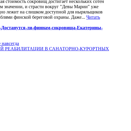
ая стоимость сокровищ достигает нескольких сотен
ом значении, и страсти вокруг "Девы Марии" уже
судно лежит на слишком доступной для ныряльщиков
аблями финской береговой охраны. Даже...
Читать
ерсия-Достанутся-ли-финнам-сокровища-Екатерины-
 навсегда
Й РЕАБИЛИТАЦИИ В САНАТОРНО-КУРОРТНЫХ