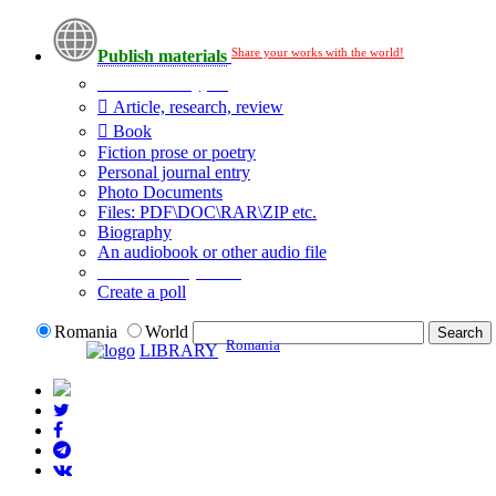
Share your works with the world!
Publish materials
Publication type?
Article, research, review
Book
Fiction prose or poetry
Personal journal entry
Photo Documents
Files: PDF\DOC\RAR\ZIP etc.
Biography
An audiobook or other audio file
Additional options:
Create a poll
Romania
World
Romania
LIBRARY