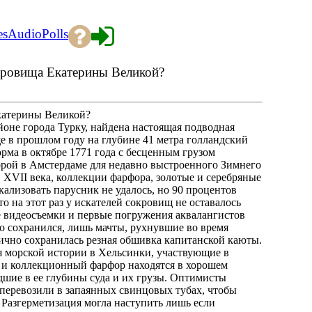
es
Audio
Polls
кровища Екатерины Великой?
катерины Великой?
йоне города Турку, найдена настоящая подводная
 в прошлом году на глубине 41 метра голландский
рма в октябре 1771 года с бесценным грузом
рой в Амстердаме для недавно выстроенного Зимнего
 XVII века, коллекции фарфора, золотые и серебряные
ализовать парусник не удалось, но 90 процентов
о на этот раз у искателей сокровищ не оставалось
е видеосъемки и первые погружения аквалангистов
шо сохранился, лишь мачты, рухнувшие во время
лично сохранилась резная обшивка капитанской каюты.
я морской истории в Хельсинки, участвующие в
 но и коллекционный фарфор находятся в хорошем
дшие в ее глубины суда и их грузы. Оптимисты
х перевозили в запаянных свинцовых тубах, чтобы
 Разгерметизация могла наступить лишь если