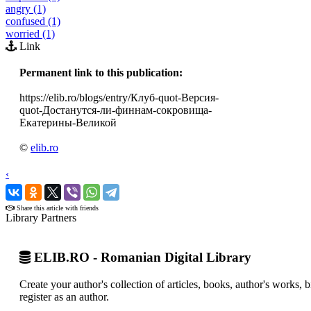
angry (1)
confused (1)
worried (1)
Link
Permanent link to this publication:
https://elib.ro/blogs/entry/Клуб-quot-Версия-
quot-Достанутся-ли-финнам-сокровища-
Екатерины-Великой
©
elib.ro
‹
›
Share this article with friends
Library Partners
ELIB.RO - Romanian Digital Library
Create your author's collection of articles, books, author's works,
register as an author.