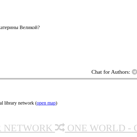
катерины Великой?
Chat for Authors:
l library network (
open map
)
R NETWORK
ONE WORLD - 