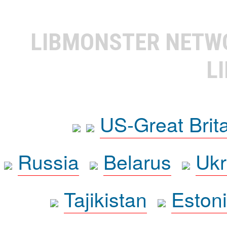
LIBMONSTER NET
L
US-Great Brit
Russia
Belarus
Ukr
Tajikistan
Eston