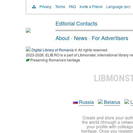
Privacy
Terms
FAQ
Invite a Friend
Language (en)
Editorial Contacts
About
·
News
·
For Advertisers
Digital Library of Romania
® All rights reserved.
2023-2026, ELIB.RO is a part of Libmonster, international library n
Preserving Romania's heritage
LIBMONS
Russia
Belarus
U
Create and store your autho
the world (through a network
your profile with colleag
heritage. Once you register,