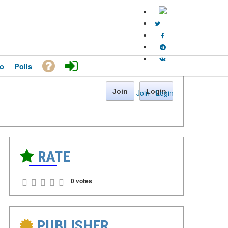
o
Polls
Join
Login
Join
·
Login
RATE
0 votes
PUBLISHER