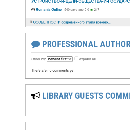
УСТРОЙСТВО-И-ЦЕЛИ-ОБЩЕСТВА-И-ГОСУДАР
Romania Online
·
540 days ago
0
217
ОСОБЕННОСТИ современного этапа военной реформы и роль военнослужащих в ее успешном проведении.
PROFESSIONAL AUTHOR
Order by:
expand all
There are no comments yet
LIBRARY GUESTS COMM