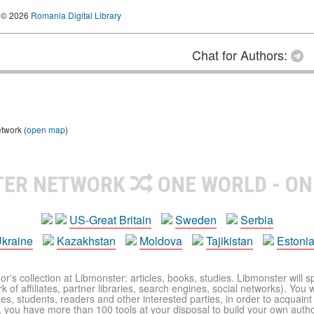
© 2026
Romania Digital Library
Chat for Authors:
etwork (
open map
)
TER NETWORK
ONE WORLD - ON
US-Great Britain
Sweden
Serbia
kraine
Kazakhstan
Moldova
Tajikistan
Estoni
r's collection at Libmonster: articles, books, studies. Libmonster will s
 of affiliates, partner libraries, search engines, social networks). You wi
ues, students, readers and other interested parties, in order to acquain
 you have more than 100 tools at your disposal to build your own author c