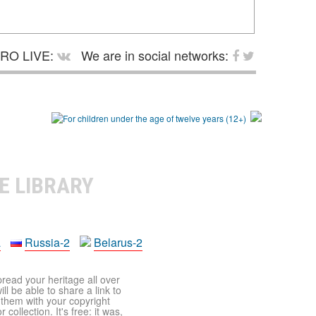
RO LIVE:
We are in social networks:
E LIBRARY
a
Russia-2
Belarus-2
pread your heritage all over
ll be able to share a link to
t them with your copyright
ollection. It's free: it was,