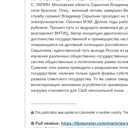
С. ЛАПИН. Московская область Скрыпник Владимир 
селе Красное. Отец - военный летчик, завершил 
службу сержант Владимир Скрыпник проходил на Ур
электроэнергетик. Окончил МЭИ. Долгие годы работ
рубежом. Прошел путь от ведущего инженера до у
возглавляет ВНТИЦ. Автор концепции двухполюсн
достоинства государственной и преимущества час
опирающаяся на духовный потенциал российского н
Скрыпника, единственный путь выхода России из к
изучение различных общественно-государственных 
систем общественные и политические рамки ослож
Сужение этих рамок приводило к разрушению поли
государством: наличие только одной формы собст
развала советского государства. То же самое ожид
милитаризация экономики усугубляется чрезмерн
нагрузка становится для США непосильной ноше ..
____________________
This publication was posted on Libmonster in another country. The a
Full version:
https://libmonster.com/m/art