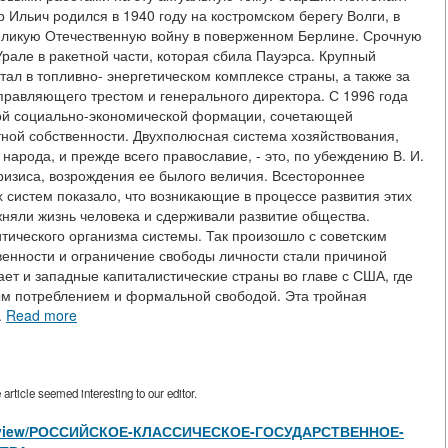
Ильич родился в 1940 году на костромском берегу Волги, в
Великую Отечественную войну в поверженном Берлине. Срочную
але в ракетной части, которая сбила Пауэрса. Крупный
ал в топливно- энергетическом комплексе страны, а также за
правляющего трестом и генерального директора. С 1996 года
ой социально-экономической формации, сочетающей
тной собственности. Двухполюсная система хозяйствования,
арода, и прежде всего православие, - это, по убеждению В. И.
ризиса, возрождения ее былого величия. Всестороннее
систем показало, что возникающие в процессе развития этих
няли жизнь человека и сдерживали развитие общества.
тического организма системы. Так произошло с советским
венности и ограничение свободы личности стали причиной
ает и западные капиталистические страны во главе с США, где
ым потреблением и формальной свободой. Эта тройная
.
Read more
rticle seemed interesting to our editor.
icles/view/РОССИЙСКОЕ-КЛАССИЧЕСКОЕ-ГОСУДАРСТВЕННОЕ-