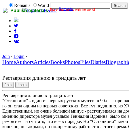
Romania
World
Romania
Share your works with the world!
LIBRARY
Publish materials
Join
·
Login
·
Home
Authors
Articles
Books
Photos
Files
Diaries
Biographi
Реставрация длиною в тридцать лет
Join
Login
Реставрация длиною в тридцать лет
"Останкино" - один из первых русских музеев: в 90-е гг. прошл
го он стал одним из первых советских. Все тут подлинно, из X
Единственный, но очень большой минус - растянувшаяся на дол
мнению директора музея-усадьбы Геннадия Вдовина, было бы в
ремонтом - и считать, что все в порядке. Но "Останкино" тако
конечно, не закрыли, он по-прежнему работает в летнее время.