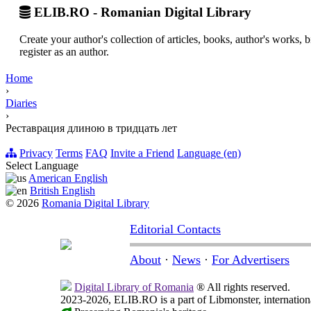
ELIB.RO - Romanian Digital Library
Create your author's collection of articles, books, author's works,
register as an author.
Home
›
Diaries
›
Реставрация длиною в тридцать лет
Privacy
Terms
FAQ
Invite a Friend
Language (en)
Select Language
American English
British English
© 2026
Romania Digital Library
Editorial Contacts
About
·
News
·
For Advertisers
Digital Library of Romania
® All rights reserved.
2023-2026, ELIB.RO is a part of Libmonster, internationa