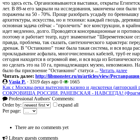
что здесь есть. Организовываются выставки, открыты Египетс
лет. В 89-м его закрыли на исследования, закончены они были т
поражены на 50 - 70%. Проще разобрать усадьбу по бревнышку
архитектуры, искусства, но и техники: каждый гвоздь, деревяшк
основная задача сейчас - "пролечить" все конструкции, в крайн
идет медленно, долго. Проводятся консервационные и против
поэтому и работает театр, идут знаменитые "Шереметевские сез
правда, проблема, так сказать, сантехнического характера: пер
дренаж. В "Останкино" тоже была такая система, и вся вода ра
прокладывание асфальта, многочисленных кабелей, труб ее нар
сегодня находится в огромной яме, и вся вода из Ботанического
но сделать это на 10 га, принадлежащих музею, невозможно. 
было бы присвоение "Останкино" статуса ...
Читать далее
Читать далее:
http://libmonster.ru/m/articles/view/Реставрац
Vasia P.
·
3319 days ago
0
1665
Как с Москвы-реки вытеснили казино и дискотеки (авторский р
СОКРОВИЩА РОССИИ. РАНЕВСКАЯ - НАВСЕГДА! (Фрагменты
Professional Authors' Comments:
Order by:
expand all
Per page:
There are no comments yet
Library guests comments