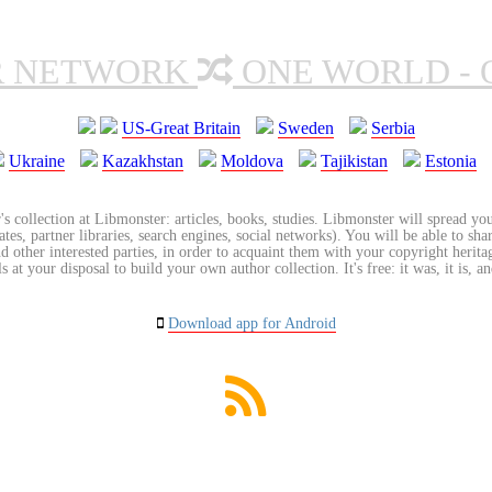
R NETWORK
ONE WORLD - 
US-Great Britain
Sweden
Serbia
Ukraine
Kazakhstan
Moldova
Tajikistan
Estonia
's collection at Libmonster: articles, books, studies. Libmonster will spread you
tes, partner libraries, search engines, social networks). You will be able to sha
nd other interested parties, in order to acquaint them with your copyright herit
 at your disposal to build your own author collection. It's free: it was, it is, an
Download app for Android