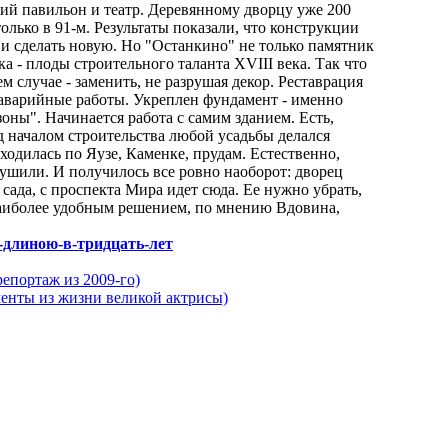
кий павильон и театр. Деревянному дворцу уже 200
олько в 91-м. Результаты показали, что конструкции
 и сделать новую. Но "Останкино" не только памятник
а - плоды строительного таланта XVIII века. Так что
ем случае - заменить, не разрушая декор. Реставрация
оаварийные работы. Укреплен фундамент - именно
оны". Начинается работа с самим зданием. Есть,
ед началом строительства любой усадьбы делался
сходилась по Яузе, Каменке, прудам. Естественно,
ушили. И получилось все ровно наоборот: дворец
 сада, с проспекта Мира идет сюда. Ее нужно убрать,
Наиболее удобным решением, по мнению Вдовина,
ия-длиною-в-тридцать-лет
епортаж из 2009-го)
 из жизни великой актрисы)