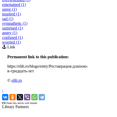
entertained (1)
agree (1)
inspired (1)
sad (1)
sympathetic (1)
surprised (1)
angry (1)
confused (1)
worried (1)
Link
Permanent link to this publication:
https://elib.ro/blogs/entry/Реставрация-длиною-
в-тридцать-лет
©
elib.ro
‹
›
Share this article with friends
Library Partners