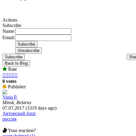
Actions
Subscribe
Name:
Email:
Subscribe
Sha
Back to Blog
Rate





0 votes
Publisher
Vasia P.
Minsk, Belarus
07.07.2017 (3319 days ago)
Авторский блог
россия
Your reaction?
overwhelmed (1)