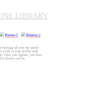
ONE LIBRARY
Russia-2
Belarus-2
r heritage all over the world
re a link to your profile with
age. Once you register, you have
d it always will be.