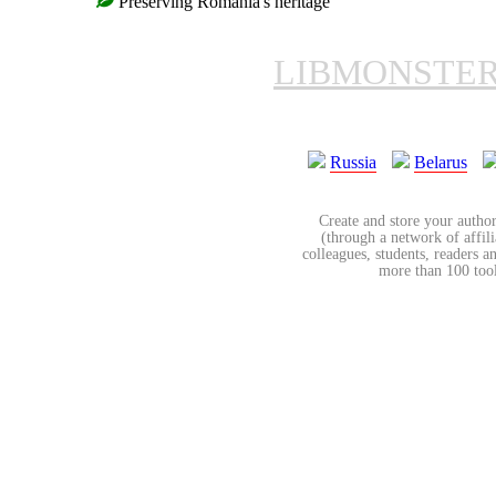
Preserving Romania's heritage
LIBMONSTE
Russia
Belarus
Create and store your author
(through a network of affilia
colleagues, students, readers a
more than 100 tools