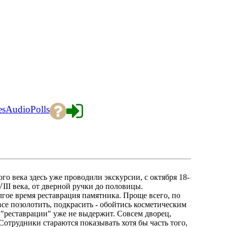
es
Audio
Polls
ого века здесь уже проводили экскурсии, с октября 18-
VIII века, от дверной ручки до половицы.
гое время реставрация памятника. Проще всего, по
се позолотить, подкрасить - обойтись косметическим
й "реставрации" уже не выдержит. Совсем дворец,
 Сотрудники стараются показывать хотя бы часть того,