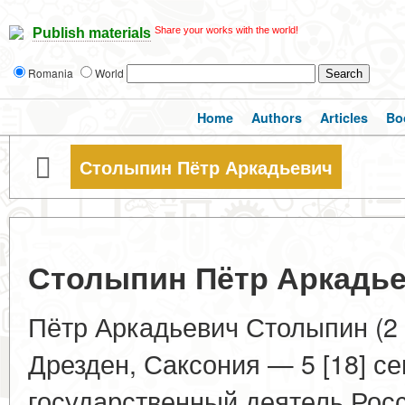
Share your works with the world!
Publish materials
Romania
World
Home
Authors
Articles
Bo
Столыпин Пётр Аркадьевич
Столыпин Пётр Аркадь
Пётр Аркадьевич Столыпин (2 [
Дрезден, Саксония — 5 [18] с
государственный деятель Рос