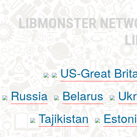
LIBMONSTER NET
L
US-Great Brit
Russia
Belarus
Ukr
Tajikistan
Eston