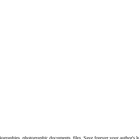
 biographies, photographic documents, files. Save forever your author's l