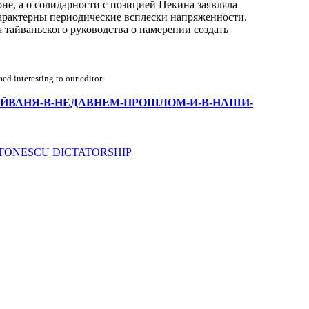
не, а о солидарности с позицией Пекина заявляла
характерны периодические всплески напряженности.
 тайваньского руководства о намерении создать
d interesting to our editor.
/-ЗОНА-ТАЙВАНЯ-В-НЕДАВНЕМ-ПРОШЛОМ-И-В-НАШИ-
E ANTONESCU DICTATORSHIP