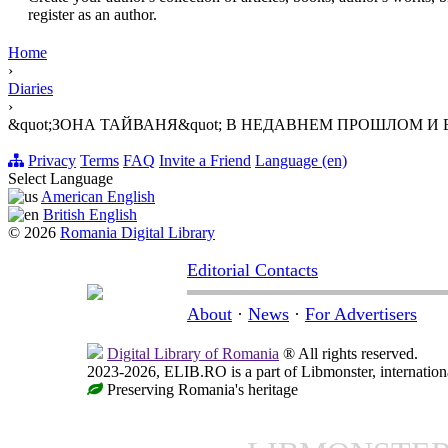
register as an author.
Home
›
Diaries
›
&quot;ЗОНА ТАЙВАНЯ&quot; В НЕДАВНЕМ ПРОШЛОМ И
Privacy
Terms
FAQ
Invite a Friend
Language (en)
Select Language
American English
British English
© 2026
Romania Digital Library
Editorial Contacts
About
·
News
·
For Advertisers
Digital Library of Romania
® All rights reserved.
2023-2026, ELIB.RO is a part of Libmonster, internationa
Preserving Romania's heritage