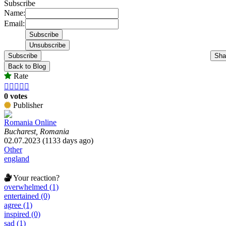
Subscribe
Name:
Email:
Subscribe
Sha
Back to Blog
Rate





0 votes
Publisher
Romania Online
Bucharest, Romania
02.07.2023 (1133 days ago)
Other
england
Your reaction?
overwhelmed (1)
entertained (0)
agree (1)
inspired (0)
sad (1)