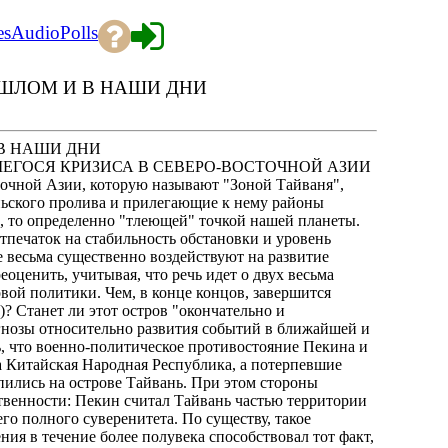
es
Audio
Polls
ОШЛОМ И В НАШИ ДНИ
 В НАШИ ДНИ
ЕГОСЯ КРИЗИСА В СЕВЕРО-ВОСТОЧНОЙ АЗИИ
очной Азии, которую называют "Зоной Тайваня",
ньского пролива и прилегающие к нему районы
й", то определенно "тлеющей" точкой нашей планеты.
ечаток на стабильность обстановки и уровень
е весьма существенно воздействуют на развитие
оценить, учитывая, что речь идет о двух весьма
ой политики. Чем, в конце концов, завершится
? Станет ли этот остров "окончательно и
нозы относительно развития событий в ближайшей и
, что военно-политическое противостояние Пекина и
на Китайская Народная Республика, а потерпевшие
ились на острове Тайвань. При этом стороны
ственности: Пекин считал Тайвань частью территории
го полного суверенитета. По существу, такое
ия в течение более полувека способствовал тот факт,