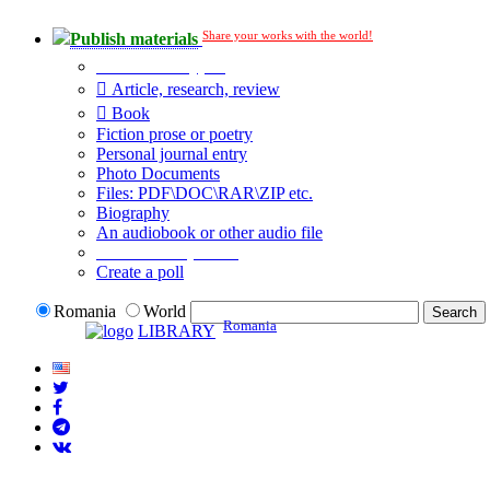
Share your works with the world!
Publish materials
Publication type?
Article, research, review
Book
Fiction prose or poetry
Personal journal entry
Photo Documents
Files: PDF\DOC\RAR\ZIP etc.
Biography
An audiobook or other audio file
Additional options:
Create a poll
Romania
World
Romania
LIBRARY