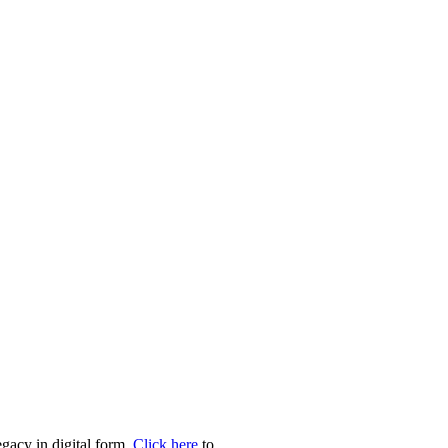
egacy in digital form.
Click here
to