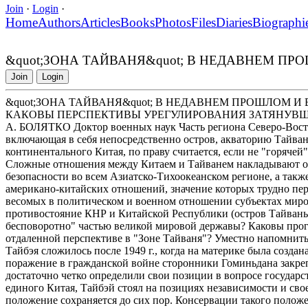
Join
·
Login
·
Home
Authors
Articles
Books
Photos
Files
Diaries
Biographi
&quot;ЗОНА ТАЙВАНЯ&quot; В НЕДАВНЕМ ПР
Join
Login
&quot;ЗОНА ТАЙВАНЯ&quot; В НЕДАВНЕМ ПРОШЛОМ И
КАКОВЫ ПЕРСПЕКТИВЫ УРЕГУЛИРОВАНИЯ ЗАТЯНУВШ
А. БОЛЯТКО Доктор военных наук Часть региона Северо-Вост
включающая в себя непосредственно остров, акваторию Тайва
континентального Китая, по праву считается, если не "горяче
Сложные отношения между Китаем и Тайванем накладывают отп
безопасности во всем Азиатско-Тихоокеанском регионе, а такж
американо-китайских отношений, значение которых трудно пере
весомых в политическом и военном отношении субъектах миров
противостояние КНР и Китайской Республики (остров Тайвань)
бесповоротно" частью великой мировой державы? Каковы прог
отдаленной перспективе в "Зоне Тайваня"? Уместно напомнить
Тайбэя сложилось после 1949 г., когда на материке была созда
поражение в гражданской войне сторонники Гоминьдана закреп
достаточно четко определили свои позиции в вопросе государ
единого Китая, Тайбэй стоял на позициях независимости и свое
положение сохраняется до сих пор. Консервации такого положен