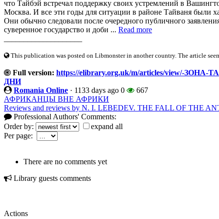
что Тайбэй встречал поддержку своих устремлений в Вашингто
Москва. И все эти годы для ситуации в районе Тайваня были 
Они обычно следовали после очередного публичного заявления
суверенное государство и доби ...
Read more
____________________
This publication was posted on Libmonster in another country. The article seeme
Full version:
https://elibrary.org.uk/m/articles/view
ДНИ
Romania Online
·
1133 days ago
0
667
АФРИКАНЦЫ ВНЕ АФРИКИ
Reviews and reviews by N. I. LEBEDEV. THE FALL OF TH
Professional Authors' Comments:
Order by:
expand all
Per page:
There are no comments yet
Library guests comments
Actions