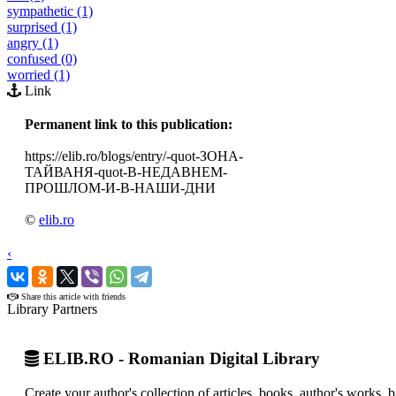
sympathetic (1)
surprised (1)
angry (1)
confused (0)
worried (1)
Link
Permanent link to this publication:
https://elib.ro/blogs/entry/-quot-ЗОНА-
ТАЙВАНЯ-quot-В-НЕДАВНЕМ-
ПРОШЛОМ-И-В-НАШИ-ДНИ
©
elib.ro
‹
›
Share this article with friends
Library Partners
ELIB.RO - Romanian Digital Library
Create your author's collection of articles, books, author's works,