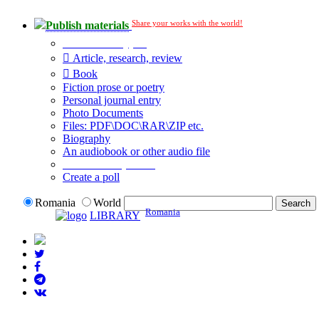
Share your works with the world!
Publish materials
Publication type?
Article, research, review
Book
Fiction prose or poetry
Personal journal entry
Photo Documents
Files: PDF\DOC\RAR\ZIP etc.
Biography
An audiobook or other audio file
Additional options:
Create a poll
Romania
World
Romania
LIBRARY