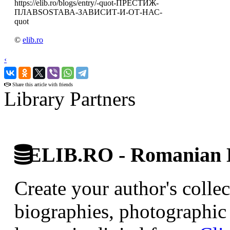
https://elib.ro/blogs/entry/-quot-ПРЕСТИЖ-
ПЛАВSOSТАВА-ЗАВИСИТ-И-ОТ-НАС-
quot
©
elib.ro
‹
›
Share this article with friends
Library Partners
ELIB.RO - Romanian D
Create your author's collec
biographies, photographic 