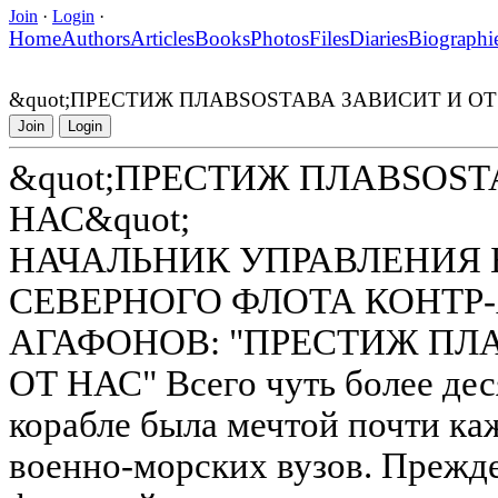
Join
·
Login
·
Home
Authors
Articles
Books
Photos
Files
Diaries
Biographi
&quot;ПРЕСТИЖ ПЛАВSOSТАВА ЗАВИСИТ И ОТ 
Join
Login
&quot;ПРЕСТИЖ ПЛАВSOSТ
НАС&quot;
НАЧАЛЬНИК УПРАВЛЕНИЯ
СЕВЕРНОГО ФЛОТА КОНТР
АГАФОНОВ: "ПРЕСТИЖ ПЛ
ОТ НАС" Всего чуть более дес
корабле была мечтой почти ка
военно-морских вузов. Прежде