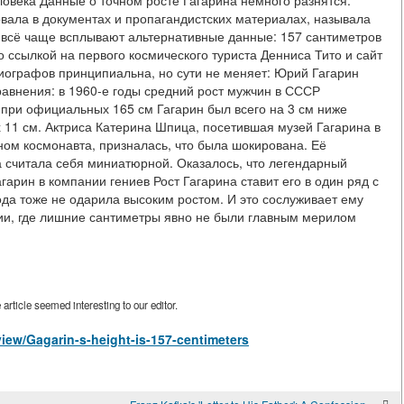
ловека Данные о точном росте Гагарина немного разнятся.
вала в документах и пропагандистских материалах, называла
 всё чаще всплывают альтернативные данные: 157 сантиметров
о ссылкой на первого космического туриста Денниса Тито и сайт
 биографов принципиальна, но сути не меняет: Юрий Гагарин
равнения: в 1960-е годы средний рост мужчин в СССР
 при официальных 165 см Гагарин был всего на 3 см ниже
 11 см. Актриса Катерина Шпица, посетившая музей Гагарина в
м космонавта, призналась, что была шокирована. Её
а считала себя миниатюрной. Оказалось, что легендарный
арин в компании гениев Рост Гагарина ставит его в один ряд с
а тоже не одарила высоким ростом. И это сослуживает ему
ии, где лишние сантиметры явно не были главным мерилом
rticle seemed interesting to our editor.
/view/Gagarin-s-height-is-157-centimeters