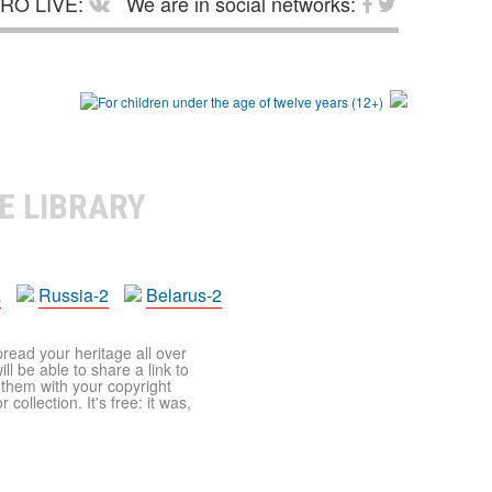
RO LIVE:
We are in social networks:
E LIBRARY
a
Russia-2
Belarus-2
pread your heritage all over
ll be able to share a link to
t them with your copyright
ollection. It's free: it was,