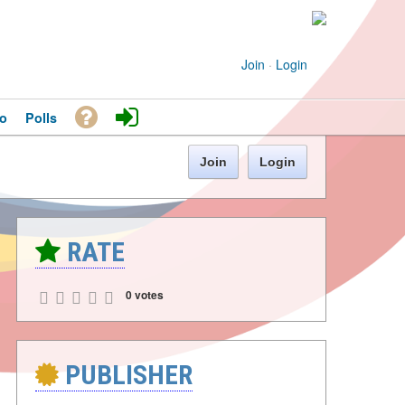
Join
·
Login
o
Polls
Join
Login
RATE
0 votes
PUBLISHER