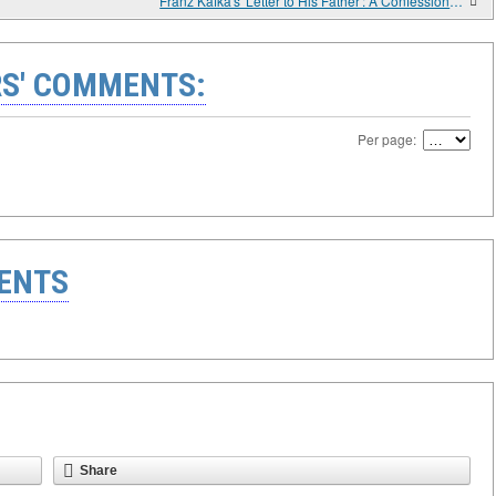
Franz Kafka's 'Letter to His Father': A Confession That Never Reached Its Destination
S' COMMENTS:
Per page:
ENTS
Share