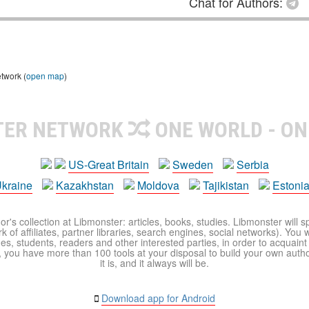
Chat for Authors:
etwork (
open map
)
TER NETWORK
ONE WORLD - ON
US-Great Britain
Sweden
Serbia
kraine
Kazakhstan
Moldova
Tajikistan
Estoni
r's collection at Libmonster: articles, books, studies. Libmonster will s
 of affiliates, partner libraries, search engines, social networks). You wi
ues, students, readers and other interested parties, in order to acquain
 you have more than 100 tools at your disposal to build your own author c
it is, and it always will be.
Download app for Android