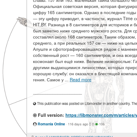
славы. 157 или 165: маленькая тайна большого че
Официальная советская версия, которая фигуриро
цифру 165 сантиметров. Однако в последние годы
— эту цифру приводит, в частности, журнал Time с
HIT.BY. Разница в 8 сантиметров для историков и
был заметно ниже среднего мужского роста. Для с
составлял около 168 сантиметров. Таким образом,
среднего, а при реальных 157 см — ниже на целых
Алуште и сфотографировавшаяся рядом с манекено
собственный рост — 160 сантиметров, и она всегд
космонавт был ещё ниже. Великие низкорослые: Гаг
другими выдающимися личностями, которых природ
хорошую службу: он оказался в блестящей компан
гения. Самое у ...
Read more
____________________
This publication was posted on Libmonster in another country. The a
Full version:
https://libmonster.com/m/articles
Romania Online
·
116 days ago
0
106