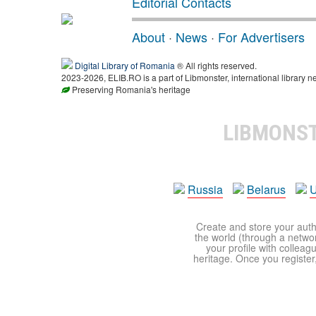
Editorial Contacts
About
·
News
·
For Advertisers
Digital Library of Romania
® All rights reserved.
2023-2026, ELIB.RO is a part of Libmonster, international library n
Preserving Romania's heritage
LIBMONS
Russia
Belarus
U
Create and store your autho
the world (through a network
your profile with colleag
heritage. Once you register,