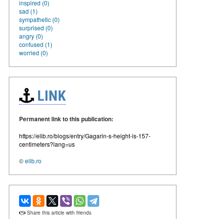
inspired (0)
sad (1)
sympathetic (0)
surprised (0)
angry (0)
confused (1)
worried (0)
LINK
Permanent link to this publication:
https://elib.ro/blogs/entry/Gagarin-s-height-is-157-
centimeters?lang=us
©
elib.ro
Share this article with friends