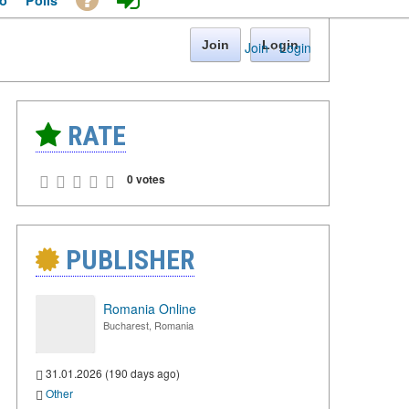
o
Polls
Join
Login
Join
·
Login
RATE
0 votes
PUBLISHER
Romania Online
Bucharest, Romania
31.01.2026 (190 days ago)
Other