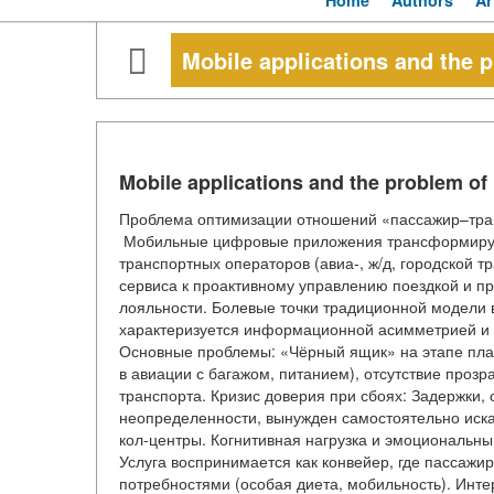
Home
Authors
Ar
Mobile applications and the 
Mobile applications and the problem of
Проблема оптимизации отношений «пассажир–тра
Мобильные цифровые приложения трансформируют
транспортных операторов (авиа-, ж/д, городской т
сервиса к проактивному управлению поездкой и п
лояльности. Болевые точки традиционной модели
характеризуется информационной асимметрией и 
Основные проблемы: «Чёрный ящик» на этапе пла
в авиации с багажом, питанием), отсутствие проз
транспорта. Кризис доверия при сбоях: Задержки,
неопределенности, вынужден самостоятельно иска
кол-центры. Когнитивная нагрузка и эмоциональны
Услуга воспринимается как конвейер, где пассажи
потребностями (особая диета, мобильность). Интер