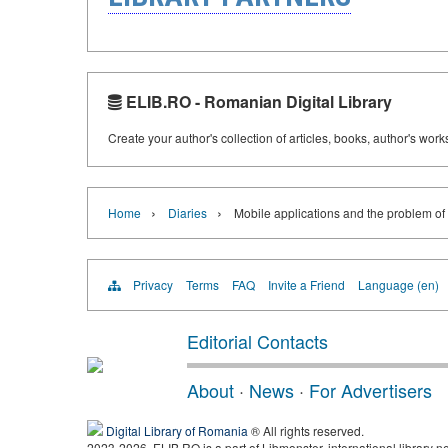
ELIB.RO - Romanian Digital Library
Create your author's collection of articles, books, author's wor
›
›
Home
Diaries
Mobile applications and the problem of
Privacy
Terms
FAQ
Invite a Friend
Language (en)
Editorial Contacts
About
·
News
·
For Advertisers
Digital Library of Romania
® All rights reserved.
2023-2026, ELIB.RO is a part of Libmonster, international library n