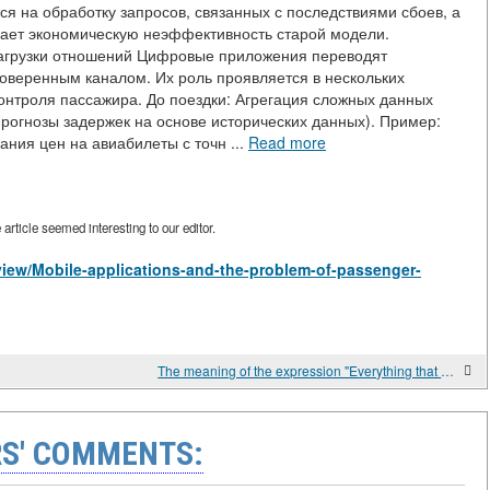
ся на обработку запросов, связанных с последствиями сбоев, а
ывает экономическую неэффективность старой модели.
агрузки отношений Цифровые приложения переводят
доверенным каналом. Их роль проявляется в нескольких
онтроля пассажира. До поездки: Агрегация сложных данных
прогнозы задержек на основе исторических данных). Пример:
ания цен на авиабилеты с точн ...
Read more
rticle seemed interesting to our editor.
/view/Mobile-applications-and-the-problem-of-passenger-
The meaning of the expression "Everything that happens is for the best"
S' COMMENTS: