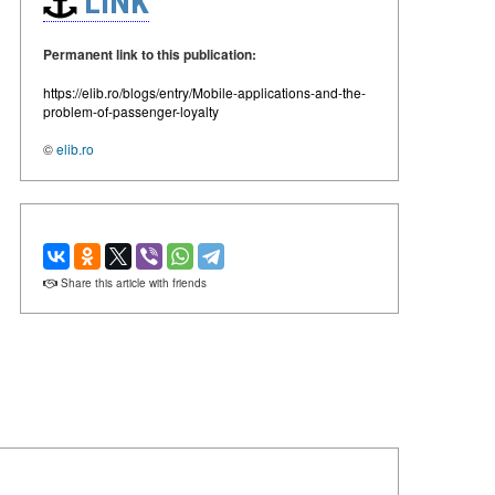
LINK
Permanent link to this publication:
https://elib.ro/blogs/entry/Mobile-applications-and-the-
problem-of-passenger-loyalty
©
elib.ro
Share this article with friends