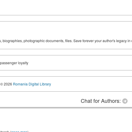
ks, biographies, photographic documents, files. Save forever your author's legacy in 
 passenger loyalty
© 2026
Romania Digital Library
Chat for Authors:
etwork (
open map
)