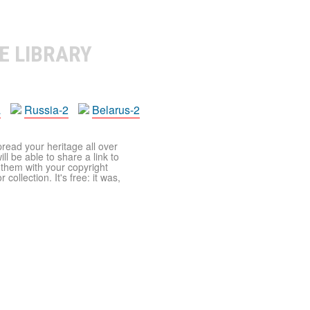
E LIBRARY
a
Russia-2
Belarus-2
pread your heritage all over
ll be able to share a link to
t them with your copyright
ollection. It's free: it was,