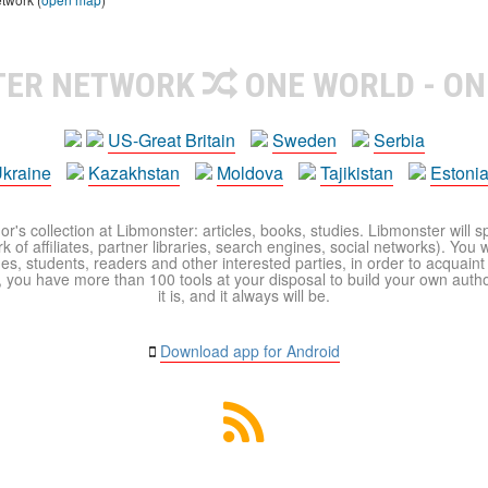
TER NETWORK
ONE WORLD - ON
US-Great Britain
Sweden
Serbia
kraine
Kazakhstan
Moldova
Tajikistan
Estoni
r's collection at Libmonster: articles, books, studies. Libmonster will s
 of affiliates, partner libraries, search engines, social networks). You wi
ues, students, readers and other interested parties, in order to acquain
 you have more than 100 tools at your disposal to build your own author c
it is, and it always will be.
Download app for Android