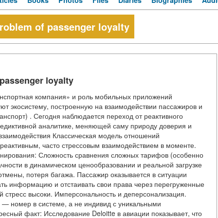
ticles
Books
Photos
Files
Diaries
Biographies
Audi
problem of passenger loyalty
 passenger loyalty
нспортная компания» и роль мобильных приложений
 экосистему, построенную на взаимодействии пассажиров и
ранспорт) . Сегодня наблюдается переход от реактивного
редиктивной аналитике, меняющей саму природу доверия и
 взаимодействия Классическая модель отношений
реактивным, часто стрессовым взаимодействием в моменте.
нирования: Сложность сравнения сложных тарифов (особенно
рачности в динамическом ценообразовании и реальной загрузке
 отмены, потеря багажа. Пассажир оказывается в ситуации
ть информацию и отстаивать свои права через перегруженные
й стресс высоки. Имперсональность и деперсонализация.
р — номер в системе, а не индивид с уникальными
есный факт: Исследование Deloitte в авиации показывает, что