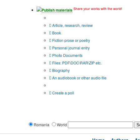
Share your works with the world!
Publish materials
Publication type?
Article, research, review
Book
Fiction prose or poetry
Personal journal entry
Photo Documents
Files: PDF\DOC\RAR\ZIP etc.
Biography
An audiobook or other audio file
Additional options:
Create a poll
Romania
World