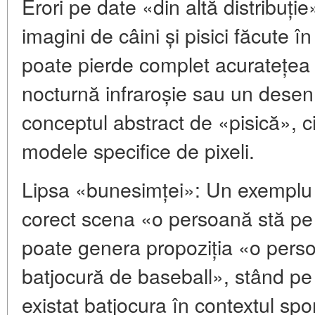
Erori pe date «din altă distribuț
imagini de câini și pisici făcute în 
poate pierde complet acuratețea 
nocturnă infraroșie sau un desen 
conceptul abstract de «pisică», c
modele specifice de pixeli.
Lipsa «bunesimței»: Un exemplu c
corect scena «o persoană stă pe 
poate genera propoziția «o pers
batjocură de baseball», stând pe
existat batjocura în contextul sport