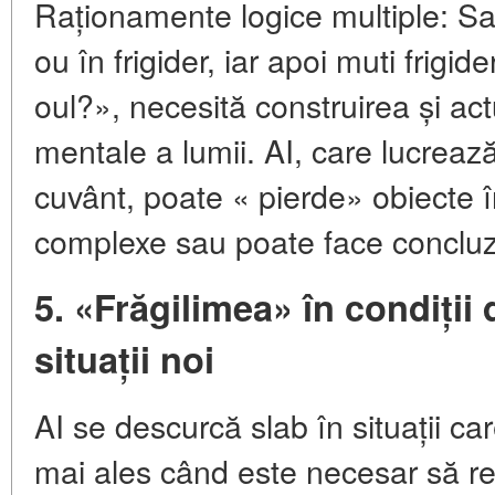
Raționamente logice multiple: Sa
ou în frigider, iar apoi muti frigide
oul?», necesită construirea și ac
mentale a lumii. AI, care lucreaz
cuvânt, poate « pierde» obiecte în
complexe sau poate face concluzi
5. «Frăgilimea» în condiții 
situații noi
AI se descurcă slab în situații c
mai ales când este necesar să re