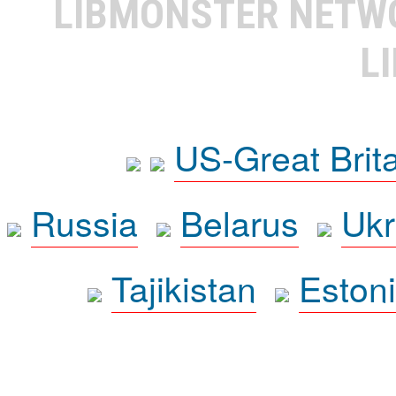
LIBMONSTER NET
L
US-Great Brit
Russia
Belarus
Ukr
Tajikistan
Eston