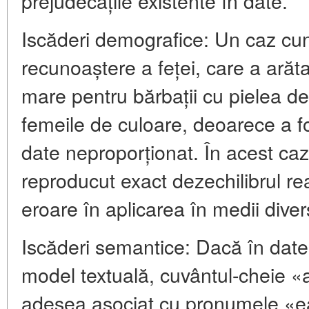
prejudecățile existente în date.
Iscăderi demografice: Un caz cu
recunoaștere a feței, care a arăt
mare pentru bărbații cu pielea d
femeile de culoare, deoarece a f
date neproporționat. În acest caz
reproducut exact dezechilibrul rea
eroare în aplicarea în medii diver
Iscăderi semantice: Dacă în dat
model textuală, cuvântul-cheie «
adesea asociat cu pronumele «ea