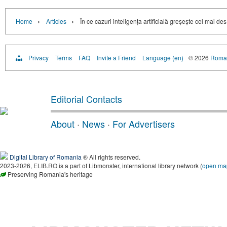
›
›
Home
Articles
În ce cazuri inteligența artificială greșește cel mai des
Privacy
Terms
FAQ
Invite a Friend
Language (en)
© 2026
Roman
Editorial Contacts
About
·
News
·
For Advertisers
Digital Library of Romania
® All rights reserved.
2023-2026, ELIB.RO is a part of Libmonster, international library network (
open ma
Preserving Romania's heritage