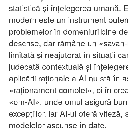
statistică și înțelegerea umană. E
modern este un instrument putern
problemelor în domeniuri bine defi
descrise, dar rămâne un «savan-i
limitată și neajutorat în situații ca
judecată contextuală și înțelegere
aplicării raționale a AI nu stă în 
«raționament complet», ci în cre
«om-AI», unde omul asigură bunul
excepțiilor, iar AI-ul oferă viteză,
modelelor ascunse în date.