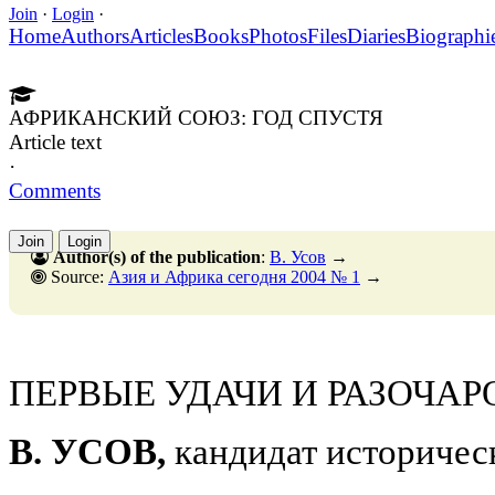
Join
·
Login
·
Home
Authors
Articles
Books
Photos
Files
Diaries
Biographi
АФРИКАНСКИЙ СОЮЗ: ГОД СПУСТЯ
Article text
·
Comments
Join
Login
Author(s) of the publication
:
В. Усов
→
Source:
Азия и Африка сегодня 2004 № 1
→
ПЕРВЫЕ УДАЧИ И РАЗОЧА
В. УСОВ,
кандидат историчес