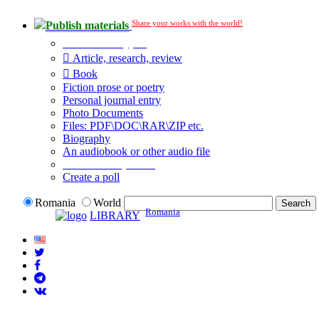
Share your works with the world!
Publish materials
Publication type?
Article, research, review
Book
Fiction prose or poetry
Personal journal entry
Photo Documents
Files: PDF\DOC\RAR\ZIP etc.
Biography
An audiobook or other audio file
Additional options:
Create a poll
Romania
World
Romania
LIBRARY