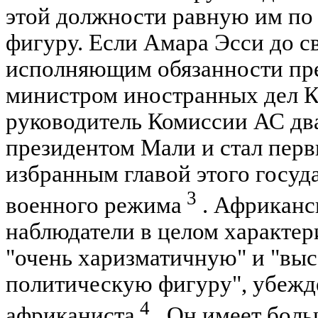
этой должности равную им по
фигуру. Если Амара Эсси до с
исполняющим обязанности пр
министром иностранных дел Ко
руководитель Комиссии АС дв
президентом Мали и стал пер
избранным главой этого госуд
3
военного режима
. Африканс
наблюдатели в целом характер
"очень харизматичную" и "вы
политическую фигуру", убежд
4
африканиста
. Он имеет боль