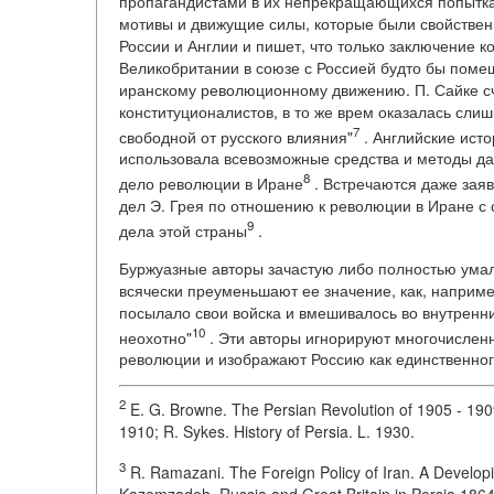
пропагандистами в их непрекращающихся попытках
мотивы и движущие силы, которые были свойственн
России и Англии и пишет, что только заключение к
Великобритании в союзе с Россией будто бы поме
иранскому революционному движению. П. Сайке счи
конституционалистов, в то же врем оказалась сли
7
свободной от русского влияния"
. Английские исто
использовала всевозможные средства и методы дав
8
дело революции в Иране
. Встречаются даже заяв
дел Э. Грея по отношению к революции в Иране с 
9
дела этой страны
.
Буржуазные авторы зачастую либо полностью умал
всячески преуменьшают ее значение, как, наприме
посылало свои войска и вмешивалось во внутренни
10
неохотно"
. Эти авторы игнорируют многочисленн
революции и изображают Россию как единственно
2
E. G. Browne. The Persian Revolution of 1905 - 1909
1910; R. Sykes. History of Persia. L. 1930.
3
R. Ramazani. The Foreign Policy of Iran. A Developin
Kazemzadeh. Russia and Great Britain in Persia 1864