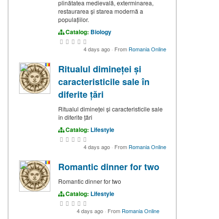
plinătatea medievală, exterminarea,
restaurarea și starea modernă a
populațiilor.
Catalog:
Biology
4 days ago
·
From
Romania Online
Ritualul dimineței și
caracteristicile sale în
diferite țări
Ritualul dimineței și caracteristicile sale
în diferite țări
Catalog:
Lifestyle
4 days ago
·
From
Romania Online
Romantic dinner for two
Romantic dinner for two
Catalog:
Lifestyle
4 days ago
·
From
Romania Online