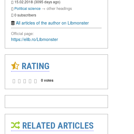
15.02.2018 (3095 days ago)
→
other headings
Political science
0 subscribers
All articles of the author on Libmonster
Official page:
https://elib.ro/Libmonster
RATING
0 votes
RELATED ARTICLES