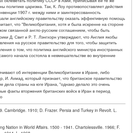
 оклеветать политику СССР в Азии, приписывая ей те же
ы политике царизма. Так, К. Лоу противопоставляет действия
онвенции 1907 г. между ними и заинтересованность
шали английскому правительству оказать эффективную помощь
тает, что "Великобритания, хотя и была искренне на стороне
шком связанной англо-русским соглашением, чтобы быть
рики Д. Свит и Р. Т. Лэнгхорн утверждают, что Англия якобы
ления на русское правительство для того, чтобы защитить
ления о том, что политика английского министра иностранных
самого начала состояла в невмешательстве во внутренние
чивают об интервенции Великобритании в Иране, либо
р, И. Ахмад, который признает, что британское правительство
е дела страны на юге Ирана, "однако делало это очень
ые факты вторжения британских войск в Иран в период
го
. Cambridge. 1910; D. Frazer. Persia and Turkey in Revolt. L.
g Nation in World Affairs. 1500 - 1941. Chartolessville. 1966; F.
 - 1914. L. 1968.