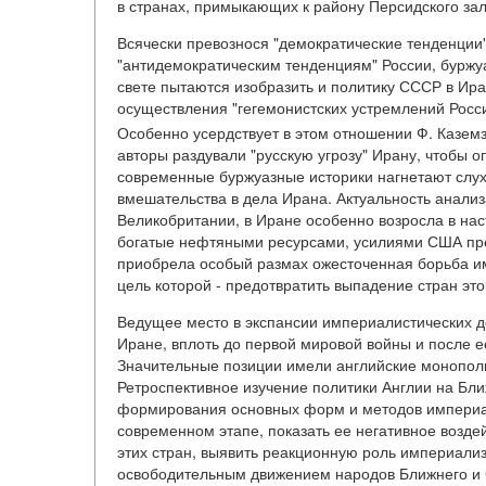
в странах, примыкающих к району Персидского зал
Всячески превознося "демократические тенденции"
"антидемократическим тенденциям" России, буржу
свете пытаются изобразить и политику СССР в Иран
осуществления "гегемонистских устремлений Росси
Особенно усердствует в этом отношении Ф. Казем
авторы раздували "русскую угрозу" Ирану, чтобы о
современные буржуазные историки нагнетают слухи
вмешательства в дела Ирана. Актуальность анализ
Великобритании, в Иране особенно возросла в на
богатые нефтяными ресурсами, усилиями США прев
приобрела особый размах ожесточенная борьба 
цель которой - предотвратить выпадение стран это
Ведущее место в экспансии империалистических де
Иране, вплоть до первой мировой войны и после 
Значительные позиции имели английские монополи
Ретроспективное изучение политики Англии на Бли
формирования основных форм и методов империали
современном этапе, показать ее негативное возде
этих стран, выявить реакционную роль империализ
освободительным движением народов Ближнего и 