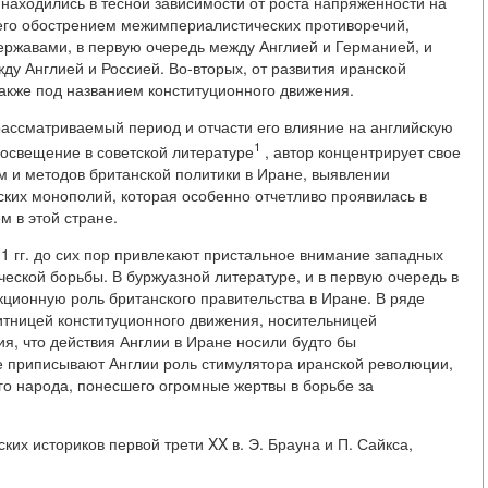
 находились в тесной зависимости от роста напряженности на
его обострением межимпериалистических противоречий,
ржавами, в первую очередь между Англией и Германией, и
у Англией и Россией. Во-вторых, от развития иранской
также под названием конституционного движения.
ассматриваемый период и отчасти его влияние на английскую
1
 освещение в советской литературе
, автор концентрирует свое
 и методов британской политики в Иране, выявлении
ских монополий, которая особенно отчетливо проявилась в
 в этой стране.
11 гг. до сих пор привлекают пристальное внимание западных
ческой борьбы. В буржуазной литературе, и в первую очередь в
ционную роль британского правительства в Иране. В ряде
итницей конституционного движения, носительницей
я, что действия Англии в Иране носили будто бы
е приписывают Англии роль стимулятора иранской революции,
го народа, понесшего огромные жертвы в борьбе за
их историков первой трети XX в. Э. Брауна и П. Сайкса,