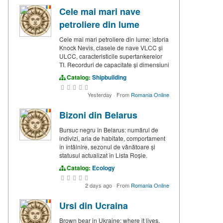
Cele mai mari nave
petroliere din lume
Cele mai mari petroliere din lume: istoria
Knock Nevis, clasele de nave VLCC și
ULCC, caracteristicile supertankerelor
TI. Recorduri de capacitate și dimensiuni
Catalog:
Shipbuilding
Yesterday
·
From
Romania Online
Bizoni din Belarus
Bursuc negru în Belarus: numărul de
indivizi, aria de habitate, comportament
în întâlnire, sezonul de vânătoare și
statusul actualizat în Lista Roșie.
Catalog:
Ecology
2 days ago
·
From
Romania Online
Ursi din Ucraina
Brown bear in Ukraine: where it lives,