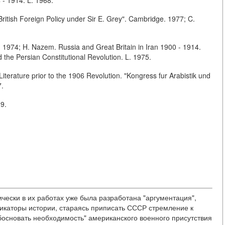
British Foreign Policy under Sir E. Grey". Cambridge. 1977; C.
. 1974; H. Nazem. Russia and Great Britain in Iran 1900 - 1914.
the Persian Constitutional Revolution. L. 1975.
Literature prior to the 1906 Revolution. "Kongress fur Arabistik und
7.
19.
ически в их работах уже была разработана "аргументация",
икаторы истории, стараясь приписать СССР стремление к
босновать необходимость" американского военного присутствия