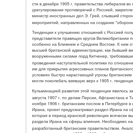
сти в декабре 1905 г. правительства либералов во
урегулировании противоречий с Россией, закрепл
министр иностранных дел Э. Грей, слывший сторо
мероприятий, направленных на создание "оборони
Тенденции к улучшению отношений с Россией полу
представители правящих кругов Великобритании п
особенно на Ближнем и Среднем Востоке. К ним от
высшей британской администрации, как бывший в
вооруженными силами лорд Китченер, требовавшие
проведения наступательной политики по отношен
им для прикрытия агрессивных планов британског
условиях быстро нарастающей угрозы британским
могли поколебать взявшую верх к 1905 г. тенденц
Кульминацией развития этой тенденции явилось з
августа 1907 г. по делам Персии, Афганистана и Т
ноябре 1906 г. британским послом в Петербурге в
Ирана, проект предусматривал раздел Ирана на сф
которая в период иранской революции всячески в
раздела Ирана на сферы влияния. Необходимо напо
разработанный британским правительством. Анало