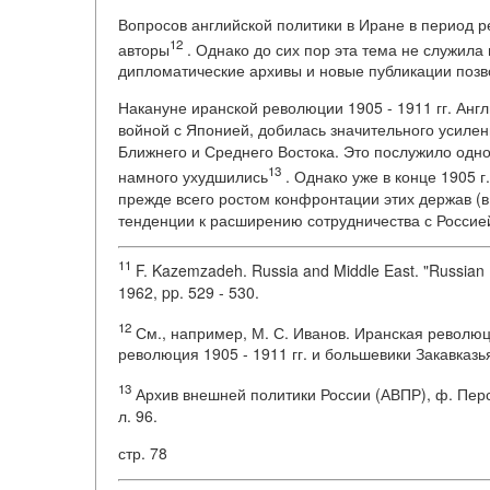
Вопросов английской политики в Иране в период ре
12
авторы
. Однако до сих пор эта тема не служил
дипломатические архивы и новые публикации позв
Накануне иранской революции 1905 - 1911 гг. Англ
войной с Японией, добилась значительного усилен
Ближнего и Среднего Востока. Это послужило одно
13
намного ухудшились
. Однако уже в конце 1905 
прежде всего ростом конфронтации этих держав (в
тенденции к расширению сотрудничества с Россией
11
F. Kazemzadeh. Russia and Middle East. "Russian Fo
1962, pp. 529 - 530.
12
См., например, М. С. Иванов. Иранская революци
революция 1905 - 1911 гг. и большевики Закавказья
13
Архив внешней политики России (АВПР), ф. Перси
л. 96.
стр. 78