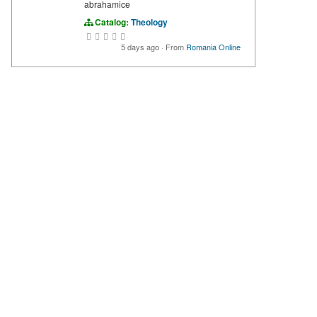
abrahamice
Catalog:
Theology
5 days ago
·
From
Romania Online