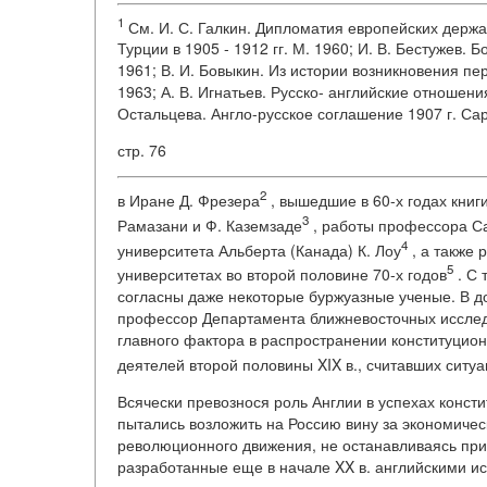
1
См. И. С. Галкин. Дипломатия европейских держ
Турции в 1905 - 1912 гг. М. 1960; И. В. Бестужев.
1961; В. И. Бовыкин. Из истории возникновения пер
1963; А. В. Игнатьев. Русско- английские отношени
Остальцева. Англо-русское соглашение 1907 г. Сар
стр. 76
2
в Иране Д. Фрезера
, вышедшие в 60-х годах книг
3
Рамазани и Ф. Каземзаде
, работы профессора Са
4
университета Альберта (Канада) К. Лоу
, а также 
5
университетах во второй половине 70-х годов
. С 
согласны даже некоторые буржуазные ученые. В док
профессор Департамента ближневосточных исследо
главного фактора в распространении конституцио
деятелей второй половины XIX в., считавших ситу
Всячески превознося роль Англии в успехах конст
пытались возложить на Россию вину за экономиче
революционного движения, не останавливаясь пр
разработанные еще в начале XX в. английскими и