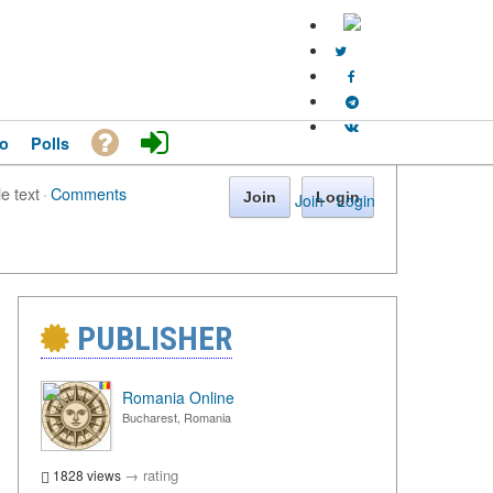
o
Polls
le text
·
Comments
Join
Login
Join
·
Login
PUBLISHER
Romania Online
Bucharest, Romania
→
rating
1828 views