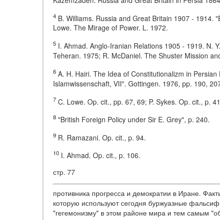
4
B. Williams. Russia and Great Britain 1907 - 1914. "
Lowe. The Mirage of Power. L. 1972.
5
I. Ahmad. Anglo-Iranian Relations 1905 - 1919. N. Y
Teheran. 1975; R. McDaniel. The Shuster Mission and 
6
A. H. Hairi. The Idea of Constitutionalizm in Persian 
Islamwissenschaft, VII". Gottingen. 1976, pp. 190, 20
7
C. Lowe. Op. cit., pp. 67, 69; P. Sykes. Op. cit., p. 4
8
"British Foreign Policy under Sir E. Grey", p. 240.
9
R. Ramazani. Op. cit., p. 94.
10
I. Ahmad. Op. cit., p. 106.
стр. 77
противника прогресса и демократии в Иране. Факт
которую используют сегодня буржуазные фальсиф
"гегемонизму" в этом районе мира и тем самым "о