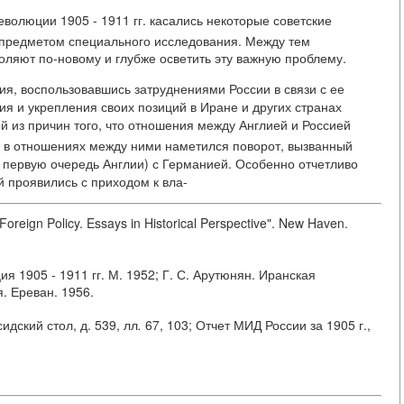
волюции 1905 - 1911 гг. касались некоторые советские
а предметом специального исследования. Между тем
оляют по-новому и глубже осветить эту важную проблему.
ия, воспользовавшись затруднениями России в связи с ее
ия и укрепления своих позиций в Иране и других странах
й из причин того, что отношения между Англией и Россией
г. в отношениях между ними наметился поворот, вызванный
 первую очередь Англии) с Германией. Особенно отчетливо
 проявились с приходом к вла-
reign Policy. Essays in Historical Perspective". New Haven.
я 1905 - 1911 гг. М. 1952; Г. С. Арутюнян. Иранская
. Ереван. 1956.
дский стол, д. 539, лл
.
67, 103; Отчет МИД России за 1905 г.,