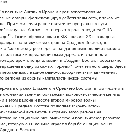
ива.
 в политике Англии в Иране и противопоставляя их
азные авторы, фальсифицируя действительность, в таком же
е. При этом, если ранее в качестве преграды на пути
и" выступала Англия, то теперь эта роль отводится США.
11
заде
. Таким образом, если в XIX - начале XX в. западные
правдать политику своих стран на Среднем Востоке, то
 о "советской угрозе" для оправдания империалистического
а политики империалистических держав, и в частности
стоящее время, когда Ближний и Средний Восток, необычайно
ращены в одну из самых "горячих" точек земного шара. Здесь
империализма с национально-освободительным движением,
го региона из орбиты капиталистической системы.
ржав в странах Ближнего и Среднего Востока, в том числе и в
ее окончания занимал британский монополистический капитал.
и в этом районе и после второй мировой войны.
жнем и Среднем Востоке позволяет вскрыть истоки
стической активности в странах этого региона на
йствие на социально-экономическое и политическое развитие
ма, которую он и доныне играет в борьбе с национально-
Среднего Востока.