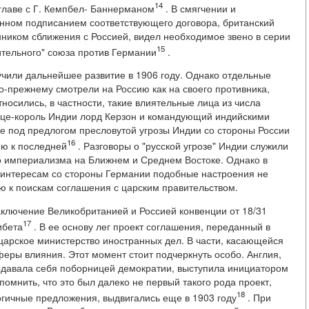
14
 главе с Г. Кемпбел- Баннерманом
. В смягчении и
енном подписанием соответствующего договора, британский
нником сближения с Россией, видел необходимое звено в серии
15
тельного" союза против Германии
.
чили дальнейшее развитие в 1906 году. Однако отдельные
о-прежнему смотрели на Россию как на своего противника,
носились, в частности, такие влиятельные лица из числа
ице-король Индии лорд Керзон и командующий индийскими
 под предлогом пресловутой угрозы Индии со стороны России
16
ию к последней
. Разговоры о "русской угрозе" Индии служили
о империализма на Ближнем и Среднем Востоке. Однако в
 интересам со стороны Германии подобные настроения не
ию к поискам соглашения с царским правительством.
аключение Великобританией и Россией конвенции от 18/31
17
ибета
. В ее основу лег проект соглашения, переданный в
 царское министерство иностранных дел. В части, касающейся
еры влияния. Этот момент стоит подчеркнуть особо. Англия,
ыдавала себя поборницей демократии, выступила инициатором
мнить, что это был далеко не первый такого рода проект,
18
гичные предложения, выдвигались еще в 1903 году
. При