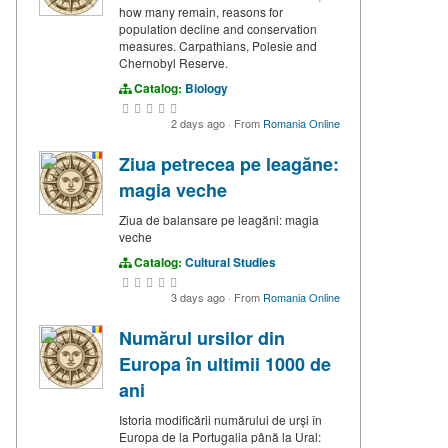
how many remain, reasons for
population decline and conservation
measures. Carpathians, Polesie and
Chernobyl Reserve.
Catalog:
Biology
2 days ago
·
From
Romania Online
Ziua petrecea pe leagăne:
magia veche
Ziua de balansare pe leagăni: magia
veche
Catalog:
Cultural Studies
3 days ago
·
From
Romania Online
Numărul ursilor din
Europa în ultimii 1000 de
ani
Istoria modificării numărului de urși în
Europa de la Portugalia până la Ural: