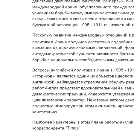
действием двух главных факторов. Во-первых, они
международной арене, обусловленного прежде вс
усилением борьбы между империалистическими де
складывавшимися в связи с этим отношениями межд
буржуазной революции 1905 - 1911 гг., известной 
Поскольку развитие международных отношений в р
политику в Иране получило достаточно подробное
внимание на анализе основных направлений, форм
антидемократической сущности активности британ
борьбе с национально-освободительным движением
Вопросы английской политики в Иране в 1905 - 19
историков и являются одним из объектов идеологи
английской, наблюдается стремление обелить реак
работ Англия предстает вдохновительницей и защ
демократических традиций, содержатся утверждени
цивилизаторский характер. Некоторые авторы даж
полностью игнорируя при этом активность иранско
конституцию.
Наиболее характерны в этом плане работы английск
корреспондента "Times"