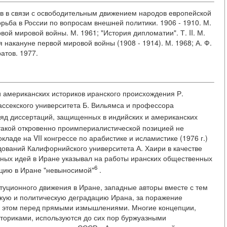
ав в связи с освободительным движением народов европейской
 Борьба в России по вопросам внешней политики. 1906 - 1910. М.
вой мировой войны. М. 1961; "История дипломатии". Т. II. М.
я накануне первой мировой войны (1908 - 1914). М. 1968; А. Ф.
атов. 1977.
и американских историков иранского происхождения Р.
ссекского университета Б. Вильямса и профессора
ряд диссертаций, защищенных в индийских и американских
такой откровенно проимпериалистической позицией не
ладе на VII конгрессе по арабистике и исламистике (1976 г.)
ваний Калифорнийского университета А. Хаири в качестве
нных идей в Иране указывал на работы иранских общественных
6
ацию в Иране "невыносимой"
.
итуционного движения в Иране, западные авторы вместе с тем
скую и политическую деградацию Ирана, за поражение
и этом перед прямыми измышлениями. Многие концепции,
сториками, используются до сих пор буржуазными