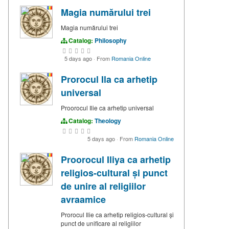
Magia numărului trei
Magia numărului trei
Catalog:
Philosophy
5 days ago
·
From
Romania Online
Prorocul Ila ca arhetip
universal
Proorocul Ilie ca arhetip universal
Catalog:
Theology
5 days ago
·
From
Romania Online
Proorocul Iliya ca arhetip
religios-cultural și punct
de unire al religiilor
avraamice
Prorocul Ilie ca arhetip religios-cultural și
punct de unificare al religiilor