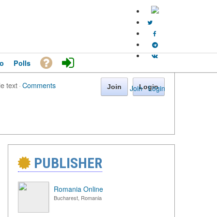
o
Polls
le text
·
Comments
Join
Login
Join
·
Login
PUBLISHER
Romania Online
Bucharest, Romania