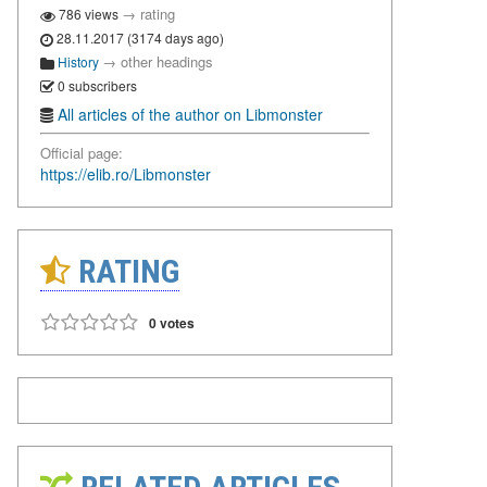
→
rating
786 views
28.11.2017 (3174 days ago)
→
other headings
History
0 subscribers
All articles of the author on Libmonster
Official page:
https://elib.ro/Libmonster
RATING
0 votes