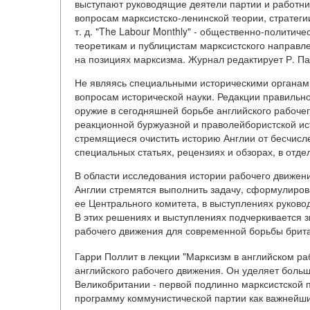
выступают руководящие деятели партии и работни
вопросам марксистско-ленинской теории, стратеги
т. д. "The Labour Monthly" - общественно-полити
теоретикам и публицистам марксистского направл
на позициях марксизма. Журнал редактирует Р. Па
Не являясь специальными историческими органами
вопросам исторической науки. Редакции правильн
оружие в сегодняшней борьбе английского рабочег
реакционной буржуазной и праволейбористской и
стремящиеся очистить историю Англии от бесчис
специальных статьях, рецензиях и обзорах, в отде
В области исследования истории рабочего движен
Англии стремятся выполнить задачу, сформулиров
ее Центрального комитета, в выступлениях руково
В этих решениях и выступлениях подчеркивается з
рабочего движения для современной борьбы брита
Гарри Поллит в лекции "Марксизм в английском р
английского рабочего движения. Он уделяет боль
Великобритании - первой подлинно марксистской п
программу коммунистической партии как важнейш