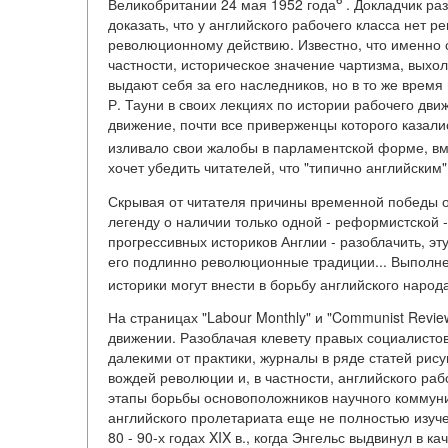
Великобритании 24 мая 1952 года
. Докладчик р
доказать, что у английского рабочего класса нет 
революционному действию. Известно, что именно 
частности, историческое значение чартизма, вых
выдают себя за его наследников, но в то же время
Р. Тауни в своих лекциях по истории рабочего дви
движение, почти все приверженцы которого казал
изливало свои жалобы в парламентской форме, вм
хочет убедить читателей, что "типично английским
Скрывая от читателя причины временной победы 
легенду о наличии только одной - реформистской 
прогрессивных историков Англии - разоблачить, эту
его подлинно революционные традиции... Выполне
историки могут внести в борьбу английского народ
На страницах "Labour Monthly" и "Communist Revi
движении. Разоблачая клевету правых социалисто
далекими от практики, журналы в ряде статей ри
вождей революции и, в частности, английского ра
этапы борьбы основоположников научного коммуни
английского пролетариата еще не полностью изуче
80 - 90-х годах XIX в., когда Энгельс выдвинул в 