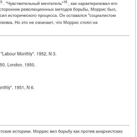
15
16
. "Чувствительный мечтатель"
, как характеризовал его
 сторонник революционных методов борьбы, Моррис был,
сил исторического процесса. Он оставался "социалистом
лизма. Но это не означает, что Моррис стоял на
 "Labour Monthly". 1952, N 3.
50. London. 1950.
nthly". 1951, N 6.
ские историки. Моррис вел борьбу как против анархистских