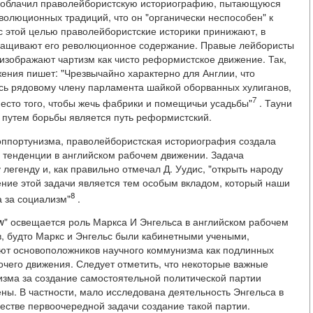
азоблачил праволейбористскую историографию, пытающуюся
революционных традиций, что он "органически неспособен" к
с этой целью праволейбористские историки принижают, в
олащивают его революционное содержание. Правые лейбористы
 изображают чартизм как чисто реформистское движение. Так,
жения пишет: "Чрезвычайно характерно для Англии, что
ись рядовому члену парламента шайкой оборванных хулиганов,
7
есто того, чтобы жечь фабрики и помещичьи усадьбы"
. Тауни
" путем борьбы является путь реформистский.
оппортунизма, праволейбористская историография создала
- тенденции в английском рабочем движении. Задача
 легенду и, как правильно отмечал Д. Уудис, "открыть народу
ние этой задачи является тем особым вкладом, который наши
8
а за социализм"
.
ew" освещается роль Маркса И Энгельса в английском рабочем
в, будто Маркс и Энгельс были кабинетными учеными,
суют основоположников научного коммунизма как подлинных
бочего движения. Следует отметить, что некоторые важные
зма за создание самостоятельной политической партии
ны. В частности, мало исследована деятельность Энгельса в
качестве первоочередной задачи создание такой партии.