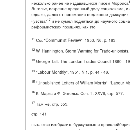
несколько ранее не издававшихся писем Морриса
Энгельс, искренне преданный делу социализма, и
однако, далек от понимания подлинных движущих 
17
чувства"
и не сумел подняться до научного социа
реформистских позициях, как это
11
См. "Communist Review". 1953, N6, p. 183.
12
W. Hannington. Storm Warning for Trade-unionists.
13
George Tait. The London Trades Council 1860 - 19
14
"Labour Monthly". 1951, N 1, p. 44 - 46.
15
"Unpublished Letters of William Morris". "Labour Mo
16
К. Маркс и Ф. Энгельс. Соч. Т. XXVII, стр. 577.
17
Там же, стр. 555.
стр. 141
пытаются изобразить буржуазные и праволейборист
элементов, так и против "парламентаристов".