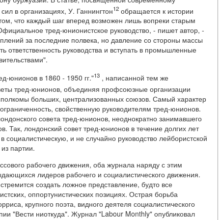
12
сил в организациях, У. Ганнингтон
обращается к истории
ом, что каждый шаг вперед возможен лишь вопреки старым
Официальное тред-юнионистское руководство, - пишет автор, -
плений за последние полвека, но давление со стороны массы
ть ответственность руководства и вступать в промышленные
вительствами".
13
ед-юнионов в 1860 - 1950 гг."
, написанной тем же
оветы тред-юнионов, объединяя профсоюзные организации
 исполкомы больших, централизованных союзов. Самый характер
ограниченность, свойственную руководителям тред-юнионов.
лондонского совета тред-юнионов, неоднократно занимавшего
. Так, лондонский совет тред-юнионов в течение долгих лет
в социалистическую, и не случайно руководство лейбористской
из партии.
ссового рабочего движения, оба журнала наряду с этим
ыдающихся лидеров рабочего и социалистического движения.
стремится создать ложное представление, будто все
тских, оппортунистических позициях. Острая борьба
рриса, крупного поэта, видного деятеля социалистического
пии "Вести ниоткуда". Журнал "Labour Monthly" опубликовал