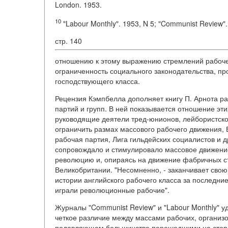
London. 1953.
10
"Labour Monthly". 1953, N 5; "Communist Review".
стр. 140
отношению к этому выражению стремлений рабочег
ограниченность социального законодательства, пр
господствующего класса.
Рецензия Кэмпбелла дополняет книгу П. Арнота р
партий и групп. В ней показывается отношение эти
руководящие деятели тред-юнионов, лейбористско
ограничить размах массового рабочего движения,
рабочая партия, Лига гильдейских социалистов и д
сопровождало и стимулировало массовое движение
революцию и, опираясь на движение фабричных с
Великобритании. "Несомненно, - заканчивает свою
истории английского рабочего класса за последние
играли революционные рабочие".
Журналы "Communist Review" и "Labour Monthly" 
четкое различие между массами рабочих, организ
подавляющем большинстве перешедшими на сторо