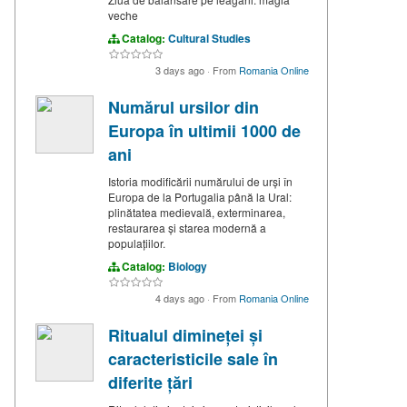
veche
Catalog:
Cultural Studies
3 days ago
·
From
Romania Online
Numărul ursilor din
Europa în ultimii 1000 de
ani
Istoria modificării numărului de urși în
Europa de la Portugalia până la Ural:
plinătatea medievală, exterminarea,
restaurarea și starea modernă a
populațiilor.
Catalog:
Biology
4 days ago
·
From
Romania Online
Ritualul dimineței și
caracteristicile sale în
diferite țări