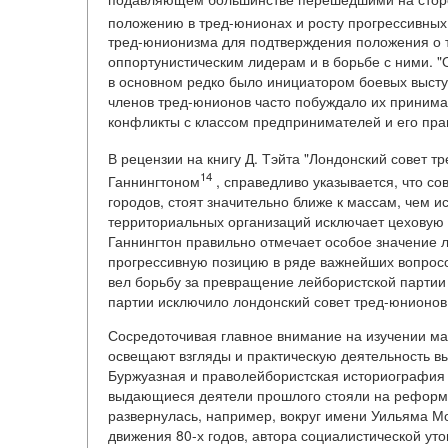
положению в тред-юнионах и росту прогрессивных 
тред-юнионизма для подтверждения положения о т
оппортунистическим лидерам и в борьбе с ними. "
в основном редко было инициатором боевых высту
членов тред-юнионов часто побуждало их принима
конфликты с классом предпринимателей и его пра
В рецензии на книгу Д. Тэйта "Лондонский совет тр
14
Ганнингтоном
, справедливо указывается, что с
городов, стоят значительно ближе к массам, чем
территориальных организаций исключает цеховую 
Ганнингтон правильно отмечает особое значение 
прогрессивную позицию в ряде важнейших вопросов
вел борьбу за превращение лейбористской партии 
партии исключило лондонский совет тред-юнионов 
Сосредоточивая главное внимание на изучении ма
освещают взгляды и практическую деятельность в
Буржуазная и праволейбористская историография 
выдающиеся деятели прошлого стояли на реформис
развернулась, например, вокруг имени Уильяма Мо
движения 80-х годов, автора социалистической уто