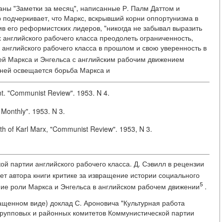
даны "Заметки за месяц", написанные Р. Палм Даттом и
р подчеркивает, что Маркс, вскрывший корни оппортунизма в
в его реформистских лидеров, "никогда не забывал выразить
х английского рабочего класса преодолеть ограниченность,
английского рабочего класса в прошлом и свою уверенность в
ей Маркса и Энгельса с английским рабочим движением
 ней освещается борьба Маркса и
nt. "Communist Review". 1953. N 4.
 Monthly". 1953. N 3.
th of Karl Marx, "Communist Review". 1953, N 3.
ой партии английского рабочего класса. Д. Сэвилл в рецензии
ет автора книги критике за извращение истории социального
5
ние роли Маркса и Энгельса в английском рабочем движении
.
ащенном виде) доклад С. Ароновича "Культурная работа
групповых и районных комитетов Коммунистической партии