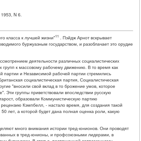
 1953, N 6.
11
о класса к лучшей жизни"
. Пэйдж Арнот вскрывает
оводимого буржуазным государством, и разоблачает это орудие
ассмотрением деятельности различных социалистических
х групп к массовому рабочему движению. В то время как
й партии и Независимой рабочей партии стремились
 Британская социалистическая партия, Социалистическая
ругие "вносили свой вклад в то брожение умов, которое
". Эти группы приветствовали впоследствии русскую
тарост, образовали Коммунистическую партию
 рецензию Кэмпбелл, - настало время, для создания такой
 50 лет, а которой будет дана полная оценка роли, какую
уделяют много внимания истории тред-юнионов. Они проводят
ованных в тред-юнионы, и профсоюзными лидерами, в
ну буржуазии. В статье, посвященной современному