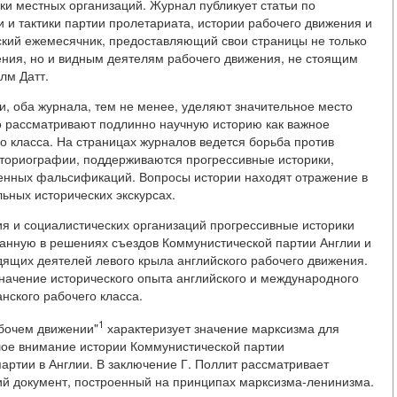
ки местных организаций. Журнал публикует статьи по
и и тактики партии пролетариата, истории рабочего движения и
ческий ежемесячник, предоставляющий свои страницы не только
ения, но и видным деятелям рабочего движения, не стоящим
лм Датт.
, оба журнала, тем не менее, уделяют значительное место
о рассматривают подлинно научную историю как важное
о класса. На страницах журналов ведется борьба против
сториографии, поддерживаются прогрессивные историки,
ленных фальсификаций. Вопросы истории находят отражение в
льных исторических экскурсах.
ия и социалистических организаций прогрессивные историки
анную в решениях съездов Коммунистической партии Англии и
дящих деятелей левого крыла английского рабочего движения.
начение исторического опыта английского и международного
нского рабочего класса.
1
абочем движении"
характеризует значение марксизма для
шое внимание истории Коммунистической партии
артии в Англии. В заключение Г. Поллит рассматривает
ий документ, построенный на принципах марксизма-ленинизма.