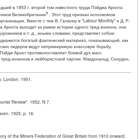
ший в 1953 г. второй том известного труда Пэйджа Арнота
9
няков Великобритании
. Этот труд признан исполкомом
анизации. Вместе с тем В. Галахер в "Labour Monthly" и Д. Р.
га Арнота выходит за рамки истории одного тред-юниона, она
орожников и т. д., иными словами, представляет собою
содержится богатый фактический материал, показывающий, как
ских лидеров ведут непримиримую классовую борьбу.
 Пэйдж Арнот противопоставляет боевой дух масс
а тред-юнионов и лейбористской партии. Макдональд, Сноудон,
y. London. 1951.
unist Review". 1952, N 7.
ven. 1925, p. 16.
tory of the Miners Federation of Great Britain from 1910 onward.