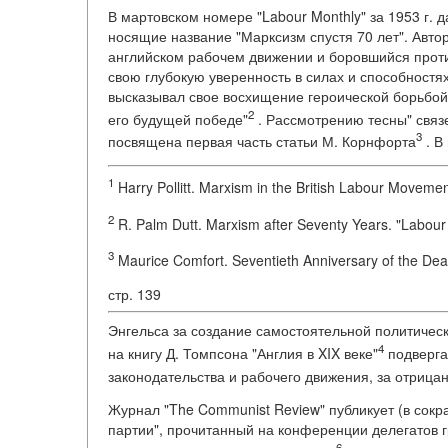
В мартовском номере "Labour Monthly" за 1953 г. 
носящие название "Марксизм спустя 70 лет". Авто
английском рабочем движении и боровшийся проти
свою глубокую уверенность в силах и способностя
высказывал свое восхищение героической борьбой 
2
его будущей победе"
. Рассмотрению тесны" связ
3
посвящена первая часть статьи М. Корнфорта
. В
1
Harry Pollitt. Marxism in the British Labour Moveme
2
R. Palm Dutt. Marxism after Seventy Years. "Labour
3
Maurice Comfort. Seventieth Anniversary of the Dea
стр. 139
Энгельса за создание самостоятельной политическ
4
на книгу Д. Томпсона "Англия в XIX веке"
подверга
законодательства и рабочего движения, за отрица
Журнал "The Communist Review" публикует (в сокр
партии", прочитанный на конференции делегатов 
6