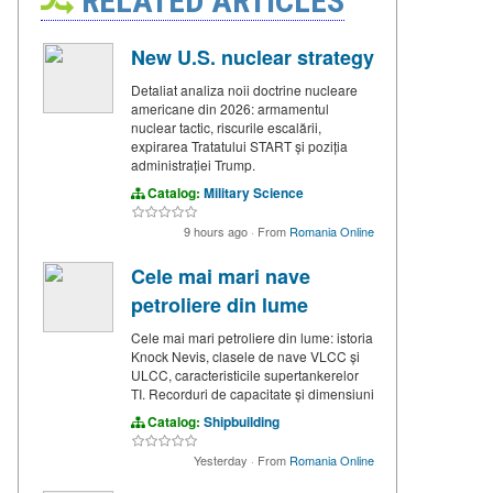
RELATED ARTICLES
New U.S. nuclear strategy
Detaliat analiza noii doctrine nucleare
americane din 2026: armamentul
nuclear tactic, riscurile escalării,
expirarea Tratatului START și poziția
administrației Trump.
Catalog:
Military Science
9 hours ago
·
From
Romania Online
Cele mai mari nave
petroliere din lume
Cele mai mari petroliere din lume: istoria
Knock Nevis, clasele de nave VLCC și
ULCC, caracteristicile supertankerelor
TI. Recorduri de capacitate și dimensiuni
Catalog:
Shipbuilding
Yesterday
·
From
Romania Online