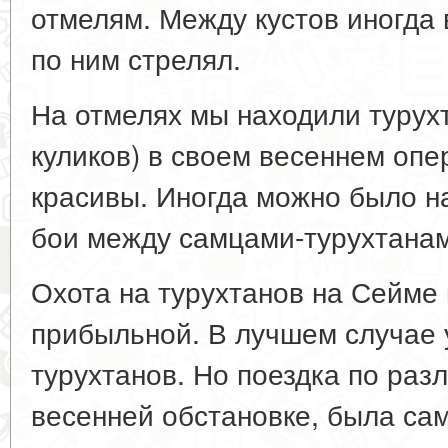
отмелям. Между кустов иногда 
по ним стрелял.
На отмелях мы находили турух
куликов) в своем весеннем опе
красивы. Иногда можно было н
бои между самцами-турухтана
Охота на турухтанов на Сейме 
прибыльной. В лучшем случае 
турухтанов. Но поездка по раз
весенней обстановке, была сам