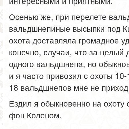
интересными и приятными.
Осенью же, при перелете валь
вальдшнепиные высыпки под К
охота доставляла громадное у
конечно, случаи, что за целый
одного вальдшнепа, но обыкно
и я часто привозил с охоты 10
18 вальдшнепов мне не приход
Ездил я обыкновенно на охоту 
фон Коленом.