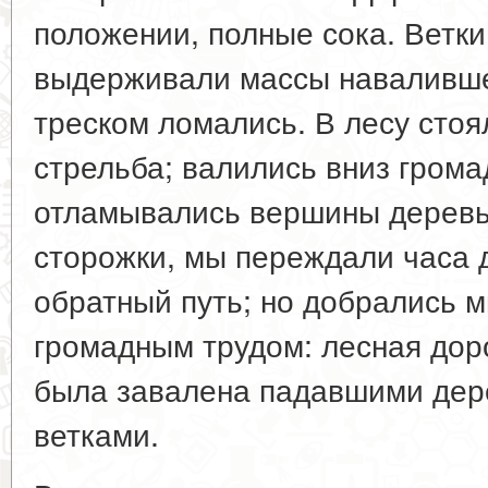
положении, полные сока. Ветки
выдерживали массы навалившег
треском ломались. В лесу стоя
стрельба; валились вниз грома
отламывались вершины деревь
сторожки, мы переждали часа д
обратный путь; но добрались м
громадным трудом: лесная доро
была завалена падавшими дер
ветками.