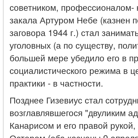
советником, профессионалом- 
закала Артуром Небе (казнен 
заговора 1944 г.) стал занима
уголовных (а по существу, поли
большей мере убедило его в п
социалистического режима в ц
практики - в частности.
Позднее Гизевиус стал сотрудн
возглавлявшегося "двуликим а
Канарисом и его правой рукой
Остером (оба казнены 9 апреля 1