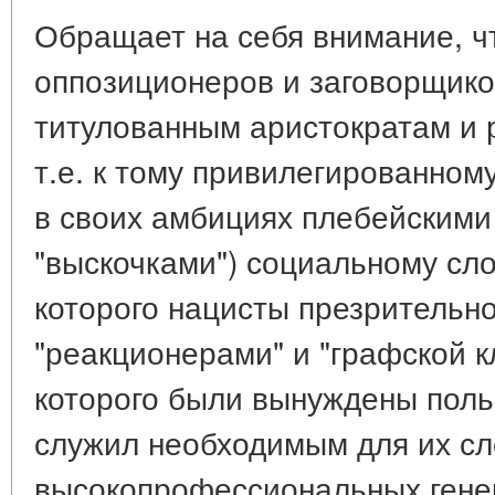
Обращает на себя внимание, ч
оппозиционеров и заговорщико
титулованным аристократам и 
т.е. к тому привилегированном
в своих амбициях плебейским
"выскочками") социальному сл
которого нацисты презрительн
"реакционерами" и "графской к
которого были вынуждены польз
служил необходимым для их сл
высокопрофессиональных гене