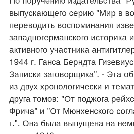
выпускающего серию "Мир в во
переводить воспоминания изве
западногерманского историка 
активного участника антигитле
1944 г. Ганса Берндта Гизевиус
Записки заговорщика". - Эта о
из двух хронологически и тема
друга томов: "От поджога рейхс
Фрича" и "От Мюнхенского сог
г.". Она была выпущена на не