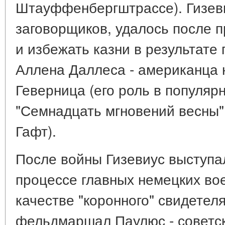
Штауффенбергштрассе). Гизеви
заговорщиков, удалось после п
и избежать казни в результате
Аллена Даллеса - американца 
Геверница (его роль в популяр
"Семнадцать мгновений весны"
Гафт).
После войны Гизевиус выступа
процессе главных немецких во
качестве "коронного" свидетеля
фельдмаршал Паулюс - советск