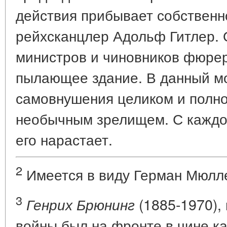
действия прибывает собственн
рейхсканцлер Адольф Гитлер. 
министров и чиновников фюрер
пылающее здание. В данный мо
самовнушения целиком и полно
необычным зрелищем. С каждо
его нарастает.
2
Имеется в виду Герман Мюлле
3
(1885-1970),
Генрих Брюнинг
войны был на фронте в чине ка