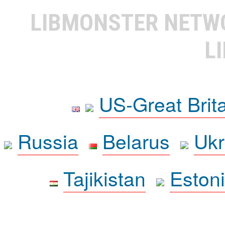
LIBMONSTER NET
L
US-Great Brit
Russia
Belarus
Ukr
Tajikistan
Eston