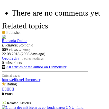
There are no comments yet
Related topics
Publisher
Romania Online
Bucharest, Romania
669 views
→
rating
22.08.2018 (2908 days ago)
Geography
→
other headings
0 subscribers
All articles of the author on Libmonster
Official page:
https://elib.ro/Libmonster
Rating





0 votes
Related Articles
Cum a devenit Belarus co-fondatoarea ONU, fiind