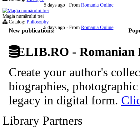
5 days ago
·
From
Romania Online
Magia numărului trei
Magia numărului trei
Catalog:
Philosophy
6 days ago
·
From
Romania Online
New publications:
Popu
ELIB.RO - Romanian D
Create your author's collec
biographies, photographic 
legacy in digital form.
Cli
Library Partners