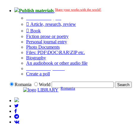
Share your works with the world!
Publish materials
Publication type?
Article, research, review
Book
Fiction prose or poetry
Personal journal entry
Photo Documents
Files: PDF\DOC\RAR\ZIP etc.
Biography
An audiobook or other audio file
Additional options:
Create a poll
Romania
World
Romania
LIBRARY