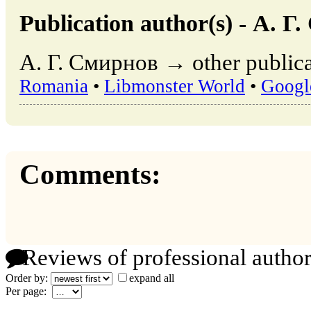
Publication author(s) - А. Г
А. Г. Смирнов → other publica
Romania
•
Libmonster World
•
Googl
Comments:
Reviews of professional author
Order by:
expand all
Per page: