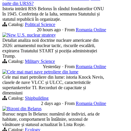
parte din URSS?
Istoria intrării RSS Belorus în rândul fondatorilor ONU
în 1945. Conferința de la Ialta, semnarea Statutului și
statutul republicii în organizație.
Catalog:
Political Science
20 hours ago
·
From
Romania Online
New U.S. nuclear strategy
Detaliat analiza noii doctrine nucleare americane din
2026: armamentul nuclear tactic, riscurile escalării,
expirarea Tratatului START și poziția administrației
Trump.
Catalog:
Military Science
Yesterday
·
From
Romania Online
Cele mai mari nave petroliere din lume
Cele mai mari petroliere din lume: istoria Knock Nevis,
clasele de nave VLCC și ULCC, caracteristicile
supertankerelor TI. Recorduri de capacitate și
dimensiuni
Catalog:
Shipbuilding
2 days ago
·
From
Romania Online
Bizoni din Belarus
Bursuc negru în Belarus: numărul de indivizi, aria de
habitate, comportament în întâlnire, sezonul de
vânătoare și statusul actualizat în Lista Roșie.
Catalog:
Ecology