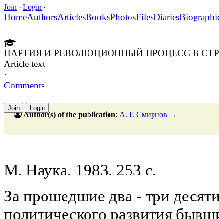
Join
·
Login
·
Home
Authors
Articles
Books
Photos
Files
Diaries
Biographi
ПАРТИЯ И РЕВОЛЮЦИОННЫЙ ПРОЦЕСС В СТР
Article text
·
Comments
Join
Login
Author(s) of the publication
:
А. Г. Смирнов
→
М. Наука. 1983. 253 с.
За прошедшие два - три десят
политического развития бывш