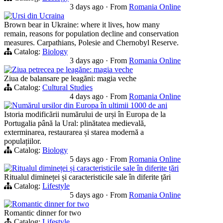
3 days ago
·
From
Romania Online
Ursi din Ucraina
Brown bear in Ukraine: where it lives, how many
remain, reasons for population decline and conservation
measures. Carpathians, Polesie and Chernobyl Reserve.
Catalog:
Biology
3 days ago
·
From
Romania Online
Ziua petrecea pe leagăne: magia veche
Ziua de balansare pe leagăni: magia veche
Catalog:
Cultural Studies
4 days ago
·
From
Romania Online
Numărul ursilor din Europa în ultimii 1000 de ani
Istoria modificării numărului de urși în Europa de la
Portugalia până la Ural: plinătatea medievală,
exterminarea, restaurarea și starea modernă a
populațiilor.
Catalog:
Biology
5 days ago
·
From
Romania Online
Ritualul dimineței și caracteristicile sale în diferite țări
Ritualul dimineței și caracteristicile sale în diferite țări
Catalog:
Lifestyle
5 days ago
·
From
Romania Online
Romantic dinner for two
Romantic dinner for two
Catalog:
Lifestyle