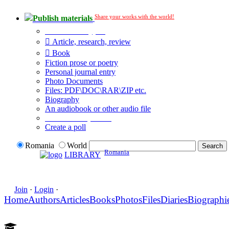
Share your works with the world!
Publish materials
Publication type?
Article, research, review
Book
Fiction prose or poetry
Personal journal entry
Photo Documents
Files: PDF\DOC\RAR\ZIP etc.
Biography
An audiobook or other audio file
Additional options:
Create a poll
Romania
World
Romania
LIBRARY
Join
·
Login
·
Home
Authors
Articles
Books
Photos
Files
Diaries
Biographi