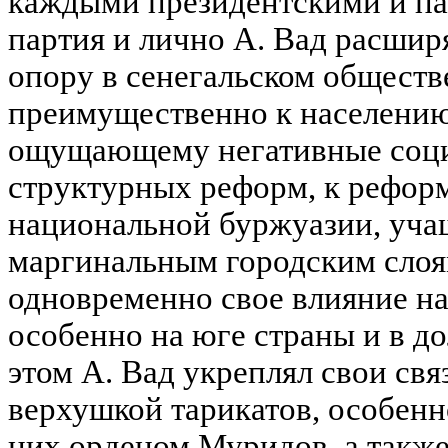
каждыми президентскими и п
партия и лично А. Вад расши
опору в сенегальском обществ
преимущественно к населению
ощущающему негативные соци
структурных реформ, к рефор
национальной буржуазии, уча
маргинальным городским слоя
одновременно свое влияние на
особенно на юге страны и в д
этом А. Вад укреплял свои свя
верхушкой тарикатов, особенн
них орденом Муридов, а такж