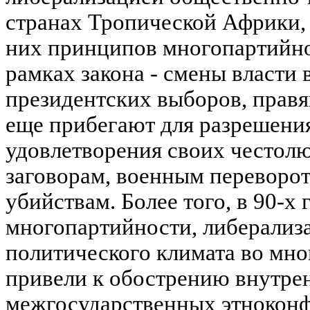
странах Тропической Африки, 
них принципов многопартийно
рамках закона - смены власти 
президентских выборов, правя
еще прибегают для разрешения
удовлетворения своих честол
заговорам, военным переворо
убийствам. Более того, в 90-х 
многопартийности, либерализ
политического климата во мн
привели к обострению внутре
межгосударственных этнокон