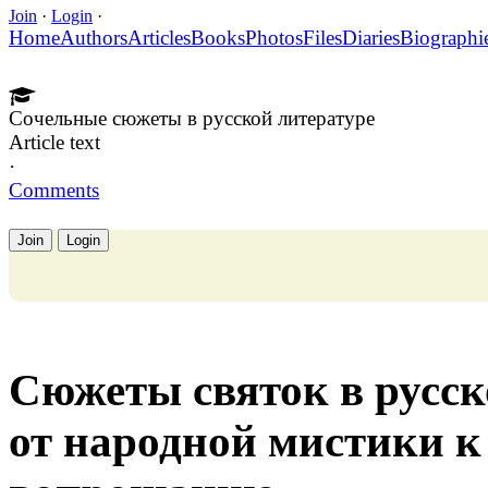
Join
·
Login
·
Home
Authors
Articles
Books
Photos
Files
Diaries
Biographi
Сочельные сюжеты в русской литературе
Article text
·
Comments
Join
Login
Сюжеты святок в русско
от народной мистики 