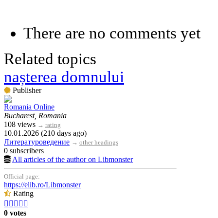
There are no comments yet
Related topics
nașterea domnului
Publisher
Romania Online
Bucharest, Romania
108 views
→
rating
10.01.2026 (210 days ago)
Литературоведение
→
other headings
0 subscribers
All articles of the author on Libmonster
Official page:
https://elib.ro/Libmonster
Rating





0 votes