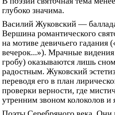
В поэзии святочная тема мене
глубоко значима.
Василий Жуковский — баллада
Вершина романтического свят
на мотиве девичьего гадания 
вечерок...»). Мрачные видения
гробу) оказываются лишь сном
радостным. Жуковский эстети
переводя его в план лирическ
проверки верности, где мисти
утренним звоном колоколов и 
Поэты Серебряного века. Они