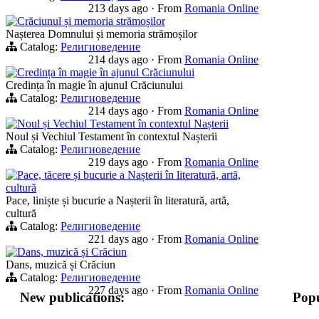
213 days ago
·
From
Romania Online
Crăciunul și memoria strămoșilor
Nașterea Domnului și memoria strămoșilor
Catalog:
Религиоведение
214 days ago
·
From
Romania Online
Credința în magie în ajunul Crăciunului
Credința în magie în ajunul Crăciunului
Catalog:
Религиоведение
214 days ago
·
From
Romania Online
Noul și Vechiul Testament în contextul Nașterii
Noul și Vechiul Testament în contextul Nașterii
Catalog:
Религиоведение
219 days ago
·
From
Romania Online
Pace, tăcere și bucurie a Nașterii în literatură, artă,
cultură
Pace, liniște și bucurie a Nașterii în literatură, artă,
cultură
Catalog:
Религиоведение
221 days ago
·
From
Romania Online
Dans, muzică și Crăciun
Dans, muzică și Crăciun
Catalog:
Религиоведение
227 days ago
·
From
Romania Online
New publications:
Popu