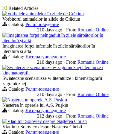
Related Articles
Vorbalele animalelor în zilele de Crăciun
Vorbitorul animalelor în zilele de Crăciun
Catalog:
Религиоведение
210 days ago
·
From
Romania Online
Imaginarea forței neîngaduit în zilele sărbătorilor în
literatură și artă
Imaginarea forței infernale în zilele sărbătorilor în
literatură și artă
Catalog:
Литературоведение
210 days ago
·
From
Romania Online
Swiateczne scenariusze w zagranicznej literaturze i
kinematografii
Swiateczne scenariusze w literaturze i kinematografii
zagranicznej
Catalog:
Религиоведение
210 days ago
·
From
Romania Online
Nașterea în operele A.S. Pușkin
Nașterea în operele lui A.S. Pușkin
Catalog:
Литературоведение
212 days ago
·
From
Romania Online
Vladimir Soloviev despre Nașterea Christi
Vladimir Soloviev despre Nașterea Christi
Catalog:
Религиоведение