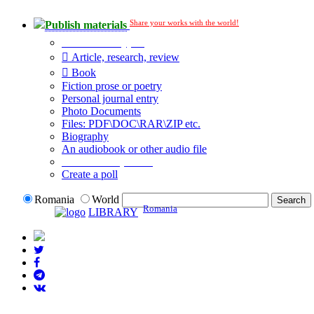
Share your works with the world!
Publish materials
Publication type?
Article, research, review
Book
Fiction prose or poetry
Personal journal entry
Photo Documents
Files: PDF\DOC\RAR\ZIP etc.
Biography
An audiobook or other audio file
Additional options:
Create a poll
Romania
World
Romania
LIBRARY