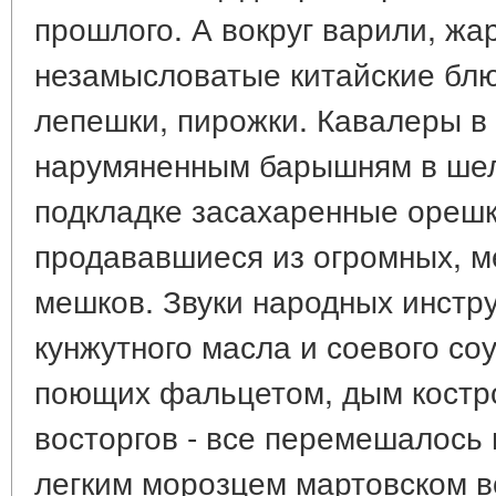
прошлого. А вокруг варили, жа
незамысловатые китайские блю
лепешки, пирожки. Кавалеры в 
нарумяненным барышням в шелк
подкладке засахаренные орешк
продававшиеся из огромных, м
мешков. Звуки народных инстр
кунжутного масла и соевого соу
поющих фальцетом, дым костро
восторгов - все перемешалось
легким морозцем мартовском в