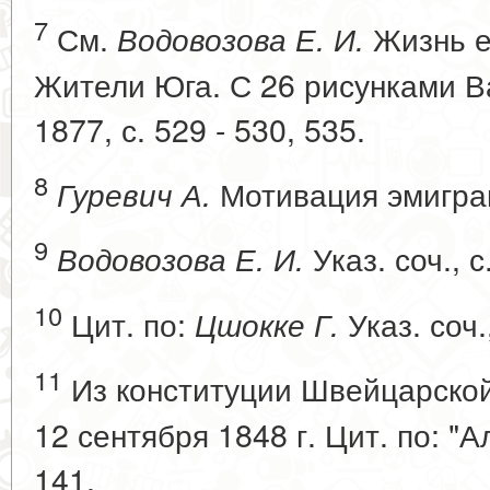
7
См.
Жизнь ев
Водовозова Е. И.
Жители Юга. С 26 рисунками Ва
1877, с. 529 - 530, 535.
8
Мотивация эмиграци
Гуревич А.
9
Указ. соч., с
Водовозова Е. И.
10
Цит. по:
Указ. соч.
Цшокке Г.
11
Из конституции Швейцарской
12 сентября 1848 г. Цит. по: "А
141.