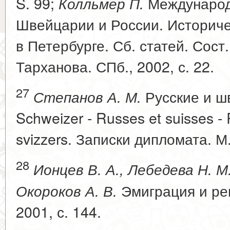
S. 99;
Международ
Колльмер П.
Швейцарии и России. Историче
в Петербурге. Сб. статей. Сост.
Тарханова. СПб., 2002, с. 22.
27
Русские и ш
Степанов А. М.
Schweizer - Russes et suisses - R
svizzers. Записки дипломата. М.
28
Ионцев В. А., Лебедева Н. М.
Эмиграция и реп
Окороков А. В.
2001, с. 144.