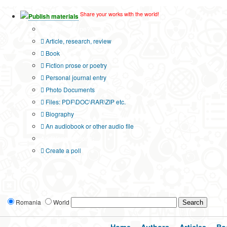
Share your works with the world!
Publish materials
Publication type?
Article, research, review
Book
Fiction prose or poetry
Personal journal entry
Photo Documents
Files: PDF\DOC\RAR\ZIP etc.
Biography
An audiobook or other audio file
Additional options:
Create a poll
Romania
World