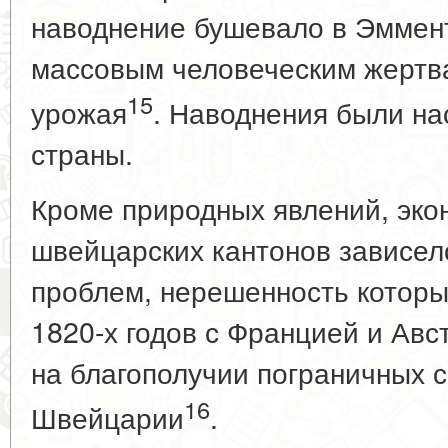
наводнение бушевало в Эммент
массовым человеческим жертва
15
урожая
. Наводнения были н
страны.
Кроме природных явлений, эк
швейцарских кантонов зависел
проблем, нерешенность которы
1820-х годов с Францией и Авс
на благополучии пограничных 
16
Швейцарии
.