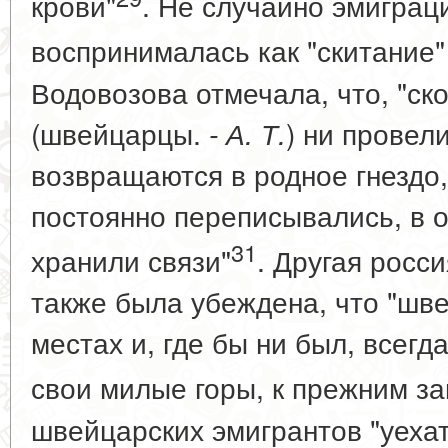
крови"
. Не случайно эмигра
воспринималась как "скитание" (
Водовозова отмечала, что, "ск
(швейцарцы.
) ни провел
- А. Т.
возвращаются в родное гнездо,
постоянно переписывались, в о
31
хранили связи"
. Другая росс
также была убеждена, что "шве
местах и, где бы ни был, всегд
свои милые горы, к прежним за
швейцарских эмигрантов "уехат