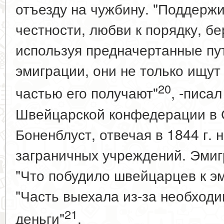
отъезду на чужбину. "Поддерж
честности, любви к порядку, б
используя предначертанные пу
эмиграции, они не только ищут
20
частью его получают"
, -писа
Швейцарской конфедерации в С
Боненблуст, отвечая в 1844 г. 
заграничных учреждений. Эмиг
"Что побудило швейцарцев к эм
"Часть выехала из-за необходи
21
деньги"
.