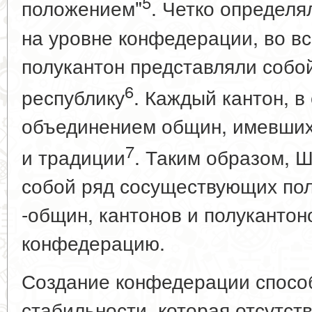
5
положением"
. Четко определ
на уровне конфедерации, во в
полукантон представляли собо
6
республику
. Каждый кантон, в
объединением общин, имевших
7
и традиции
. Таким образом, 
собой ряд сосуществующих по
-общин, кантонов и полукантон
конфедерацию.
Создание конфедерации спосо
стабильности, которая отсутст