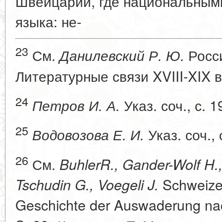
Швейцарии, где национальным
языка: не-
23
См.
Росс
Данилевский Р. Ю.
Литературные связи XVIII-XIX вв
24
Указ. соч., с. 1
Петров И. А.
25
Указ. соч., 
Водовозова Е. И.
26
См.
BuhlerR., Gander-Wolf H.
Schweizer
Tschudin G., Voegeli J.
Geschichte der Auswaderung nac