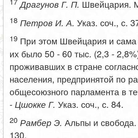
17
Швейцария. М.
Драгунов Г. П.
18
Указ. соч., с. 3
Петров И. А.
19
При этом Швейцария и сама
их было 50 - 60 тыс. (2,3 - 2,8%
проживавших в стране согласн
населения, предпринятой по р
общесоюзного парламента в теч
-
Указ. соч., с. 84.
Цшокке Г.
20
Альпы и свобода. 
Рамбер Э.
130.