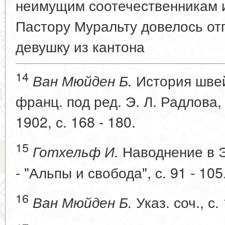
неимущим соотечественникам и 
Пастору Муральту довелось от
девушку из кантона
14
История швей
Ван Мюйден Б.
франц. под ред. Э. Л. Радлова, т
1902, с. 168 - 180.
15
Наводнение в Э
Готхельф И.
- "Альпы и свобода", с. 91 - 105
16
Указ. соч., с.
Ван Мюйден Б.