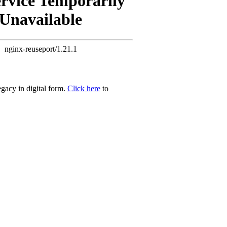
ervice Temporarily
Unavailable
nginx-reuseport/1.21.1
egacy in digital form.
Click here
to