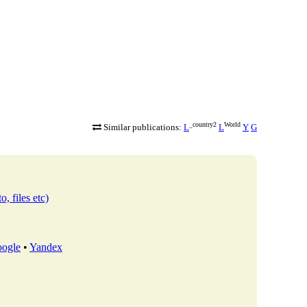
_country2
World
Similar publications:
L
L
Y
G
o, files etc)
ogle
•
Yandex