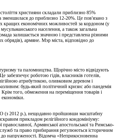
 століття християни складали приблизно 85%
ка зменшилася до приблизно 12-20%. Це пов'язано з
ах кращих економічних можливостей за кордоном (у
усульманського населення, а також загальна
ромада залишається значною і представлена різними
х обрядів), армяне. Мэр міста, відповідно до
туризму та паломництва. Щорічно місто відвідують
Це забезпечує роботою гідів, власників готелів,
елігійною атрибутикою, оливковим деревом і
разливим: будь-який політичний кризис або пандемія
 Крім того, обмеження на переміщення товарів і
 економіки.
О (з 2012 р.), нещодавно пройшовши масштабну
 яскравим прикладом релігійного кондомініуму:
ї православної, Армянської апостольської та Римсько-
т служб та право прибирання регулюються історичним
ть до напруженості. Відомча «Неприкосновенна