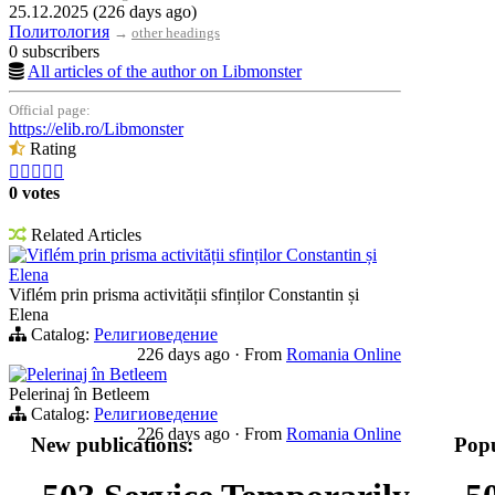
25.12.2025 (226 days ago)
Политология
→
other headings
0 subscribers
All articles of the author on Libmonster
Official page:
https://elib.ro/Libmonster
Rating





0 votes
Related Articles
Viflém prin prisma activității sfinților Constantin și
Elena
Viflém prin prisma activității sfinților Constantin și
Elena
Catalog:
Религиоведение
226 days ago
·
From
Romania Online
Pelerinaj în Betleem
Pelerinaj în Betleem
Catalog:
Религиоведение
226 days ago
·
From
Romania Online
New publications:
Popu