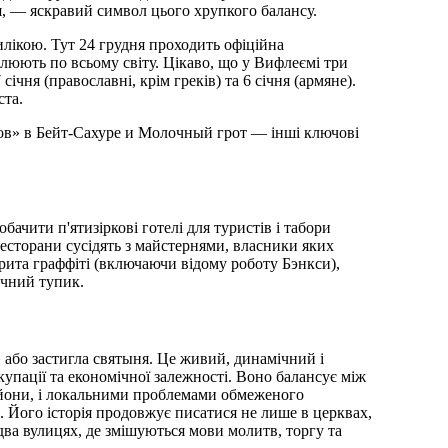
тя, — яскравий символ цього хрупкого балансу.
лікою. Тут 24 грудня проходить офіційна
слюють по всьому світу. Цікаво, що у Вифлеємі три
січня (православні, крім греків) та 6 січня (армяне).
ста.
ов» в Бейт-Сахуре и Молочный грот — інші ключові
ачити п'ятизіркові готелі для туристів і табори
ресторани сусідять з майстернями, власники яких
крита граффіті (включаючи відому роботу Бэнкси),
ичний тупик.
 або застигла святыня. Це живий, динамічний і
купації та економічної залежності. Воно балансує між
ьйони, і локальними проблемами обмеженого
і. Його історія продовжує писатися не лише в церквах,
здва вулицях, де змішуються мови молитв, торгу та