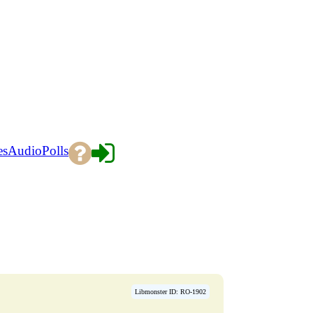
es
Audio
Polls
Libmonster ID: RO-1902