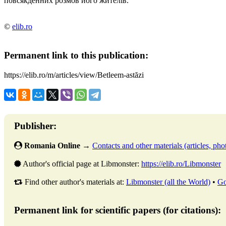
повсякденних розмов його жителів.
©
elib.ro
Permanent link to this publication:
https://elib.ro/m/articles/view/Betleem-astăzi
Publisher:
Romania Online
→
Contacts and other materials (articles, phot
Author's official page at Libmonster:
https://elib.ro/Libmonster
Find other author's materials at:
Libmonster (all the World)
•
Go
Permanent link for scientific papers (for citations):