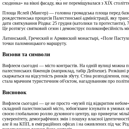
сходинка» на вікні фасаду, яка не переміщувалася з XIX століт
Площа Яслей (Мангер) — головна громадська площа перед бази
рождественська процесія Палестинської адміністрації, яку тран
дати святкування Різдва: 25 грудня (католики та протестанти), 7 
Це розтягує святковий сезон і демонструє поликонфесійність мі
Латинський, Греческий и Армянский монастырі, «Поле Пастух
точки паломницького маршруту.
Визови та символи
Вифлеєм сьогодні — місто контрастів. На одній вулиці можна поб
палестинських біженців (наприклад, табір Дейхеше). Розкішні 
скаржаться на відсутність ринків збуту. Стіна розподілення, по
стала мрачним туристичним об'єктом, нагадуванням про політ
Висновок
Вифлеєм сьогодні — це не просто «музей під відкритим небом»
складний палестинський місто, зобов'язане існувати в умовах о
своєю глобальною роллю духовного центру, що привертає міл
суверенітету, демографічних змін і пошуку власної ідентичност
але й на КПП, в еміграційних офісах і на оживлених під час Рі