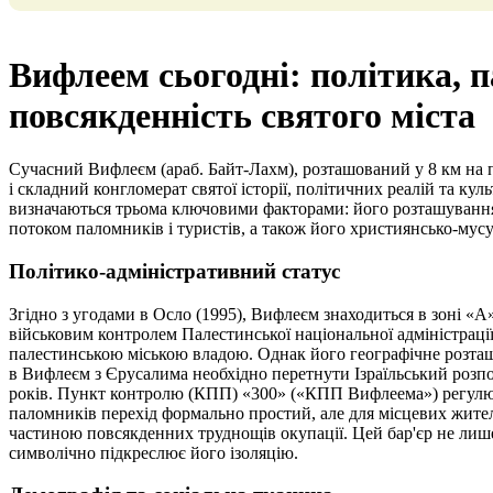
Вифлеем сьогодні: політика, 
повсякденність святого міста
Сучасний Вифлеєм (араб. Байт-Лахм), розташований у 8 км на 
і складний конгломерат святої історії, політичних реалій та кул
визначаються трьома ключовими факторами: його розташуванням
потоком паломників і туристів, а також його християнсько-му
Політико-адміністративний статус
Згідно з угодами в Осло (1995), Вифлеєм знаходиться в зоні «А
військовим контролем Палестинської національної адміністрації
палестинською міською владою. Однак його географічне розташ
в Вифлеєм з Єрусалима необхідно перетнути Ізраїльський розпод
років. Пункт контролю (КПП) «300» («КПП Вифлеема») регулює 
паломників перехід формально простий, але для місцевих жителі
частиною повсякденних труднощів окупації. Цей бар'єр не лише 
символічно підкреслює його ізоляцію.