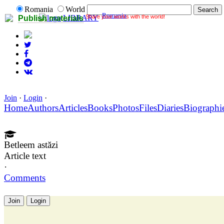
Romania
World
Romania
Share your works with the world!
LIBRARY
Publish materials
Join
·
Login
·
Home
Authors
Articles
Books
Photos
Files
Diaries
Biographi
Betleem astăzi
Article text
·
Comments
Join
Login