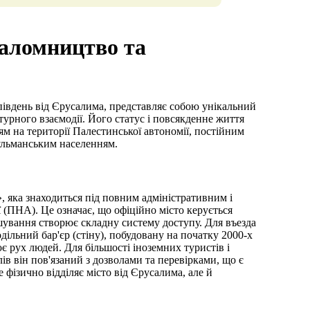
паломництво та
південь від Єрусалима, представляє собою унікальний
ьтурного взаємодії. Його статус і повсякденне життя
 на території Палестинської автономії, постійним
сульманським населенням.
», яка знаходиться під повним адміністративним і
 (ПНА). Це означає, що офіційно місто керується
ування створює складну систему доступу. Для въезда
ільний бар'єр (стіну), побудовану на початку 2000-х
рух людей. Для більшості іноземних туристів і
в він пов'язаний з дозволами та перевірками, що є
фізично відділяє місто від Єрусалима, але й