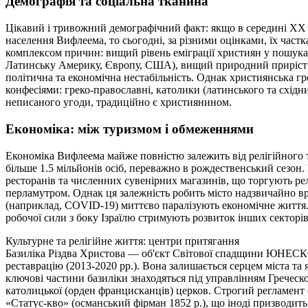
Демографія та соціальна тканина
Цікавий і тривожний демографічний факт: якщо в середині XX
населення Вифлеема, то сьогодні, за різними оцінками, їх част
комплексом причин: вищий рівень еміграції християн у пошук
Латинську Америку, Європу, США), вищий природний приріст м
політична та економічна нестабільність. Однак християнська г
конфесіями: греко-православні, католики (латинського та східни
неписаного угоди, традиційно є християнином.
Економіка: між туризмом і обмеженнями
Економіка Вифлеема майже повністю залежить від релігійного 
більше 1.5 мільйонів осіб, переважно в рождественський сезон. 
ресторанів та численних сувенірних магазинів, що торгують р
перламутром. Однак ця залежність робить місто надзвичайно в
(наприклад, COVID-19) миттєво паралізують економічне життя.
робочої сили з боку Ізраїлю стримують розвиток інших секторів
Культурне та релігійне життя: центри притягання
Базиліка Різдва Христова — об'єкт Світової спадщини ЮНЕСК
реставрацію (2013-2020 рр.). Вона залишається серцем міста та
ключові частини базиліки знаходяться під управлінням Греческо
католицької (орден францисканців) церков. Строгий регламен
«Статус-кво» (османський фірман 1852 р.), що іноді призводи