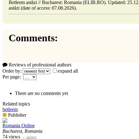
Betleem astăzi // Bucharest: Romania (ELIB.RO). Updated: 25.12.2
astăzi (date of access: 07.08.2026).
Comments:
Reviews of professional authors
Order by:
expand all
Per page:
There are no comments yet
Related topics
betleem
Publisher
Romania Online
Bucharest, Romania
74 views
→
rating