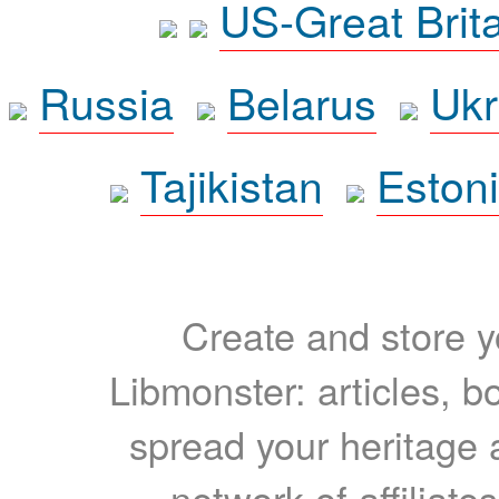
US-Great Brit
Russia
Belarus
Ukr
Tajikistan
Eston
Create and store yo
Libmonster: articles, b
spread your heritage a
network of affiliates