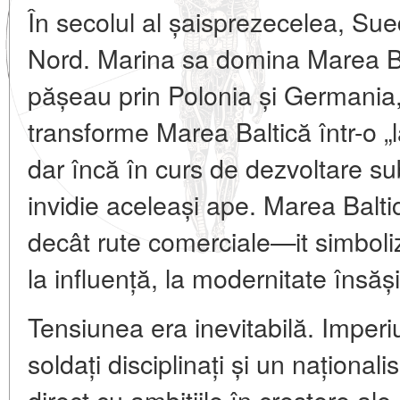
În secolul al șaisprezecelea, Su
Nord. Marina sa domina Marea Ba
pășeau prin Polonia și Germania, 
transforme Marea Baltică într-o „
dar încă în curs de dezvoltare su
invidie aceleași ape. Marea Balt
decât rute comerciale—it simboli
la influență, la modernitate însăși
Tensiunea era inevitabilă. Imperiu
soldați disciplinați și un național
direct cu ambițiile în creștere al