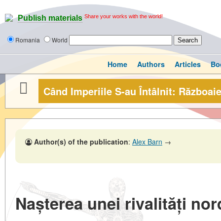
Share your works with the world!
Publish materials
Romania
World
Home
Authors
Articles
Bo
Când Imperiile S-au Întâlnit: Războaie
Author(s) of the publication
:
Alex Barn
→
Nașterea unei rivalități nor