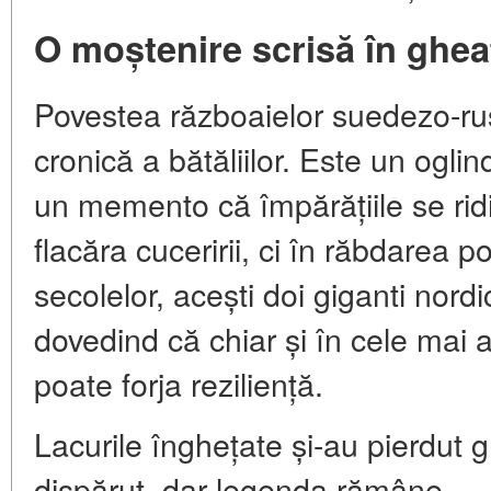
O moștenire scrisă în ghea
Povestea războaielor suedezo-ru
cronică a bătăliilor. Este un ogli
un memento că împărățiile se rid
flacăra cuceririi, ci în răbdarea p
secolelor, acești doi giganti nordic
dovedind că chiar și în cele mai a
poate forja reziliență.
Lacurile înghețate și-au pierdut g
dispărut, dar legenda rămâne — 