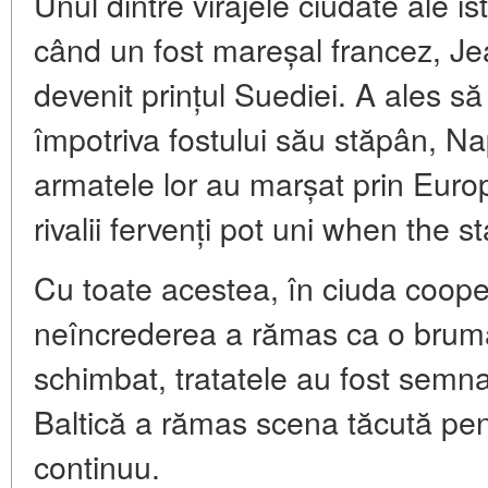
Unul dintre virajele ciudate ale is
când un fost mareșal francez, Je
devenit prințul Suediei. A ales s
împotriva fostului său stăpân, N
armatele lor au marșat prin Europ
rivalii fervenți pot uni when the
Cu toate acestea, în ciuda coope
neîncrederea a rămas ca o brumă
schimbat, tratatele au fost semna
Baltică a rămas scena tăcută pent
continuu.