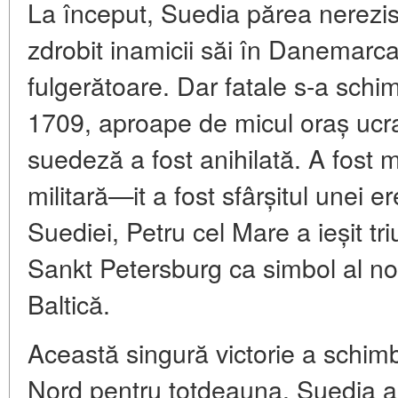
La început, Suedia părea nerezista
zdrobit inamicii săi în Danemarca
fulgerătoare. Dar fatale s-a schi
1709, aproape de micul oraș ucr
suedeză a fost anihilată. A fost 
militară—it a fost sfârșitul unei 
Suediei, Petru cel Mare a ieșit tr
Sankt Petersburg ca simbol al noi
Baltică.
Această singură victorie a schimb
Nord pentru totdeauna. Suedia a 