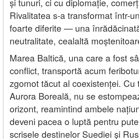
și tunuri, ci cu diplomație, comer
Rivalitatea s-a transformat într-u
foarte diferite — una înrădăcinat
neutralitate, cealaltă moștenitoar
Marea Baltică, una care a fost 
conflict, transportă acum feribotur
zgomot tăcut al coexistenței. Cu t
Aurora Boreală, nu se estompeaz
orizont, reamintind ambele națiu
deveni pacea o luptă pentru puter
scrisele destinelor Suediei și Rus