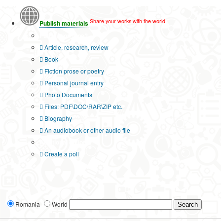
Share your works with the world!
Publish materials
Publication type?
Article, research, review
Book
Fiction prose or poetry
Personal journal entry
Photo Documents
Files: PDF\DOC\RAR\ZIP etc.
Biography
An audiobook or other audio file
Additional options:
Create a poll
Romania
World