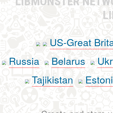
LIBMONSTER NET
L
US-Great Brit
Russia
Belarus
Ukr
Tajikistan
Eston