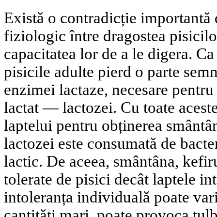
Există o contradicție importantă
fiziologic între dragostea pisicil
capacitatea lor de a le digera. Ca
pisicile adulte pierd o parte semni
enzimei lactaze, necesare pentr
lactat — lactozei. Cu toate acest
laptelui pentru obținerea smântân
lactozei este consumată de bacter
lactic. De aceea, smântâna, kefiru
tolerate de pisici decât laptele in
intoleranța individuală poate vari
cantități mari, poate provoca tul