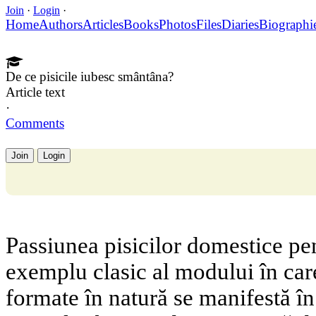
Join
·
Login
·
Home
Authors
Articles
Books
Photos
Files
Diaries
Biographi
De ce pisicile iubesc smântâna?
Article text
·
Comments
Join
Login
Passiunea pisicilor domestice pe
exemplu clasic al modului în ca
formate în natură se manifestă 