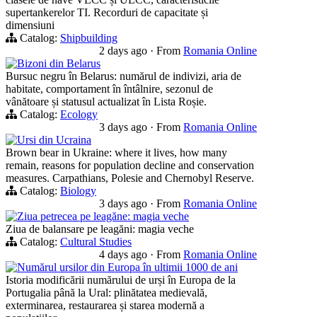
supertankerelor TI. Recorduri de capacitate și
dimensiuni
Catalog:
Shipbuilding
2 days ago
·
From
Romania Online
Bizoni din Belarus
Bursuc negru în Belarus: numărul de indivizi, aria de
habitate, comportament în întâlnire, sezonul de
vânătoare și statusul actualizat în Lista Roșie.
Catalog:
Ecology
3 days ago
·
From
Romania Online
Ursi din Ucraina
Brown bear in Ukraine: where it lives, how many
remain, reasons for population decline and conservation
measures. Carpathians, Polesie and Chernobyl Reserve.
Catalog:
Biology
3 days ago
·
From
Romania Online
Ziua petrecea pe leagăne: magia veche
Ziua de balansare pe leagăni: magia veche
Catalog:
Cultural Studies
4 days ago
·
From
Romania Online
Numărul ursilor din Europa în ultimii 1000 de ani
Istoria modificării numărului de urși în Europa de la
Portugalia până la Ural: plinătatea medievală,
exterminarea, restaurarea și starea modernă a