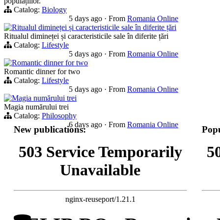
populațiilor.
Catalog:
Biology
5 days ago
·
From
Romania Online
Ritualul dimineței și caracteristicile sale în diferite țări
Ritualul dimineței și caracteristicile sale în diferite țări
Catalog:
Lifestyle
5 days ago
·
From
Romania Online
Romantic dinner for two
Romantic dinner for two
Catalog:
Lifestyle
5 days ago
·
From
Romania Online
Magia numărului trei
Magia numărului trei
Catalog:
Philosophy
6 days ago
·
From
Romania Online
New publications:
Popu
503 Service Temporarily
5
Unavailable
nginx-reuseport/1.21.1