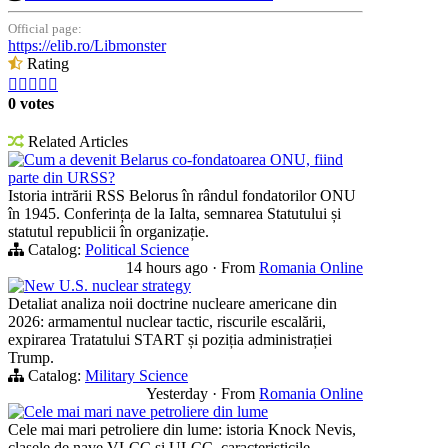
Official page:
https://elib.ro/Libmonster
Rating





0 votes
Related Articles
Cum a devenit Belarus co-fondatoarea ONU, fiind
parte din URSS?
Istoria intrării RSS Belorus în rândul fondatorilor ONU
în 1945. Conferința de la Ialta, semnarea Statutului și
statutul republicii în organizație.
Catalog:
Political Science
14 hours ago
·
From
Romania Online
New U.S. nuclear strategy
Detaliat analiza noii doctrine nucleare americane din
2026: armamentul nuclear tactic, riscurile escalării,
expirarea Tratatului START și poziția administrației
Trump.
Catalog:
Military Science
Yesterday
·
From
Romania Online
Cele mai mari nave petroliere din lume
Cele mai mari petroliere din lume: istoria Knock Nevis,
clasele de nave VLCC și ULCC, caracteristicile