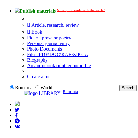
Share your works with the world!
Publish materials
Publication type?
Article, research, review
Book
Fiction prose or poetry
Personal journal entry
Photo Documents
Files: PDF\DOC\RAR\ZIP etc.
Biography
An audiobook or other audio file
Additional options:
Create a poll
Romania
World
Romania
LIBRARY