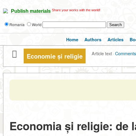
Share your works with the world!
Publish materials
Romania
World
Home
Authors
Articles
Bo
Article text
·
Comments
Economie și religie
Economia și religie: de 