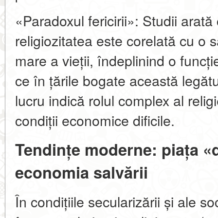
«Paradoxul fericirii»: Studii arată 
religiozitatea este corelată cu o s
mare a vieții, îndeplinind o func
ce în țările bogate această legăt
lucru indică rolul complex al reli
condiții economice dificile.
Tendințe moderne: piața «
economia salvării
În condițiile secularizării și ale s