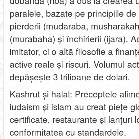
dobândă (riba) a dus la crearea 
paralele, bazate pe principiile de 
pierderii (mudaraba, musharakah)
(murabaha) și închirierii (ijara).
imitator, ci o altă filosofie a finan
active reale și riscuri. Volumul ac
depășește 3 trilioane de dolari.
Kashrut și halal: Preceptele alime
iudaism și islam au creat piețe g
certificate, restaurante și lanțuri 
conformitatea cu standardele.