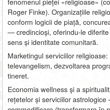
fenomenul pieței «religioase» (co
Roger Finke). Organizațiile relig
conform logicii de piață, concur
— credincioși, oferindu-le diferi
sens și identitate comunitară.
Marketingul serviciilor religioase:
televangelism, dezvoltarea progr
tineret.
Economia wellness și a spiritualită
rețetelor și serviciilor astrologi
commodificare (transformare în pr