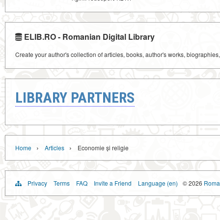
ELIB.RO - Romanian Digital Library
Create your author's collection of articles, books, author's works, biographies
LIBRARY PARTNERS
›
›
Home
Articles
Economie și religie
Privacy
Terms
FAQ
Invite a Friend
Language (en)
© 2026
Roman