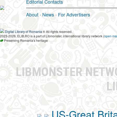
Editorial Contacts
About
·
News
·
For Advertisers
Digital Library of Romania
® All rights reserved.
2023-2026, ELIB.RO is a part of Libmonster, international library network (
open ma
Preserving Romania's heritage
LIBMONSTER NET
L
US-Great Brit