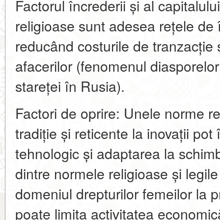
Factorul încrederii și al capitalul
religioase sunt adesea rețele de 
reducând costurile de tranzacție 
afacerilor (fenomenul diasporelor
stareței în Rusia).
Factori de oprire: Unele norme re
tradiție și reticente la inovații pot
tehnologic și adaptarea la schimbă
dintre normele religioase și legil
domeniul drepturilor femeilor la 
poate limita activitatea economic