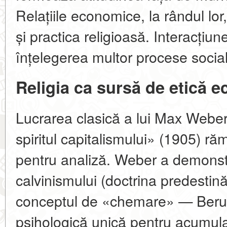
Relațiile economice, la rândul lo
și practica religioasă. Interacțiu
înțelegerea multor procese sociale
Religia ca sursă de etică 
Lucrarea clasică a lui Max Weber
spiritul capitalismului» (1905) r
pentru analiză. Weber a demons
calvinismului (doctrina predestină
conceptul de «chemare» — Beruf)
psihologică unică pentru acumula