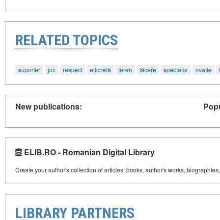
RELATED TOPICS
suporter
joc
respect
etichetă
teren
tăcere
spectator
ovatie
New publications:
Popu
ELIB.RO - Romanian Digital Library
Create your author's collection of articles, books, author's works, biographies
LIBRARY PARTNERS