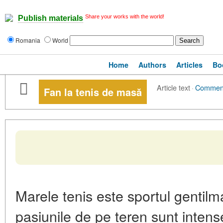
Share your works with the world!
Publish materials
Romania
World
Home
Authors
Articles
Bo
Article text
·
Commen
Fan la tenis de masă
Marele tenis este sportul gentilma
pasiunile de pe teren sunt intens