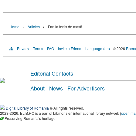
›
›
Home
Articles
Fan la tenis de masă
Privacy
Terms
FAQ
Invite a Friend
Language (en)
© 2026
Roman
Editorial Contacts
About
·
News
·
For Advertisers
Digital Library of Romania
® All rights reserved.
2023-2026, ELIB.RO is a part of Libmonster, international library network (
open ma
Preserving Romania's heritage