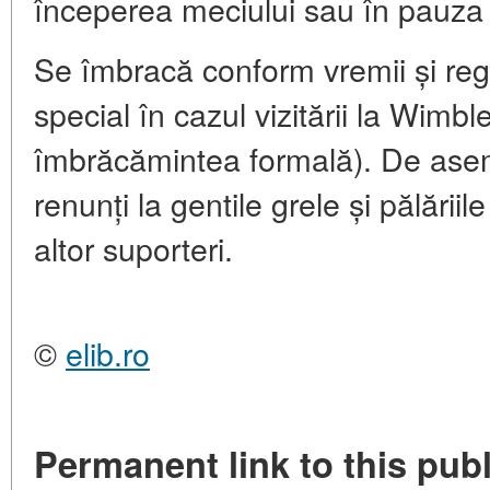
începerea meciului sau în pauza d
Se îmbracă conform vremii și regu
special în cazul vizitării la Wimb
îmbrăcămintea formală). De ase
renunți la gentile grele și pălăriil
altor suporteri.
©
elib.ro
Permanent link to this publ