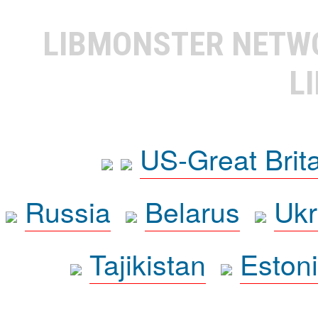
LIBMONSTER NET
L
US-Great Brit
Russia
Belarus
Ukr
Tajikistan
Eston