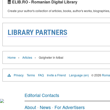
ELIB.RO - Romanian Digital Library
Create your author's collection of articles, books, author's works, biographies
LIBRARY PARTNERS
›
›
Home
Articles
Golgheter în fotbal
Privacy
Terms
FAQ
Invite a Friend
Language (en)
© 2026
Roman
Editorial Contacts
About
·
News
·
For Advertisers