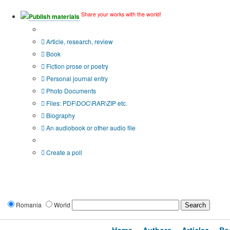
Share your works with the world!
Publish materials
Publication type?
Article, research, review
Book
Fiction prose or poetry
Personal journal entry
Photo Documents
Files: PDF\DOC\RAR\ZIP etc.
Biography
An audiobook or other audio file
Additional options:
Create a poll
Romania
World