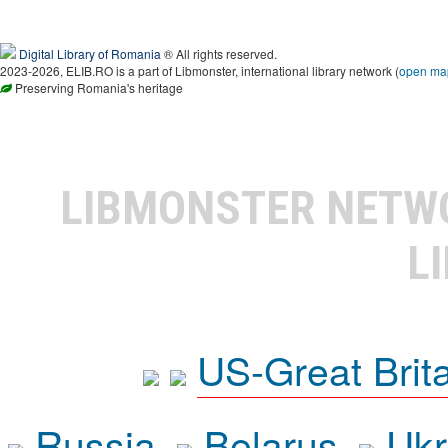
Digital Library of Romania
® All rights reserved.
2023-2026, ELIB.RO is a part of Libmonster, international library network (
open ma
Preserving Romania's heritage
LIBMONSTER NET
L
US-Great Brit
Russia
Belarus
Ukr