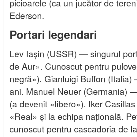
picioarele (ca un jucător de tere
Ederson.
Portari legendari
Lev Iașin (USSR) — singurul port
de Aur». Cunoscut pentru pulove
negră»). Gianluigi Buffon (Italia)
ani. Manuel Neuer (Germania) — a
(a devenit «libero»). Iker Casill
«Real» și la echipa națională. P
cunoscut pentru cascadoria de la