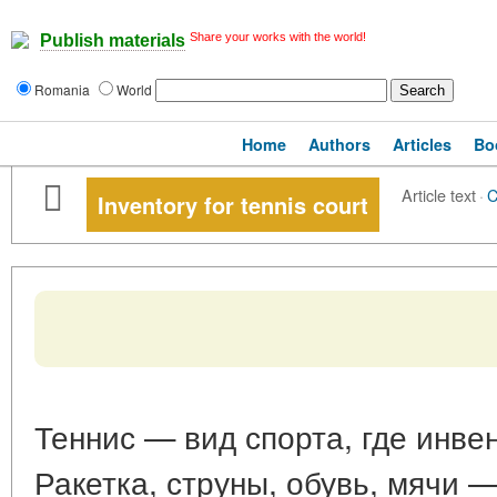
Share your works with the world!
Publish materials
Romania
World
Home
Authors
Articles
Bo
Article text
·
C
Inventory for tennis court
Теннис — вид спорта, где инве
Ракетка, струны, обувь, мячи —