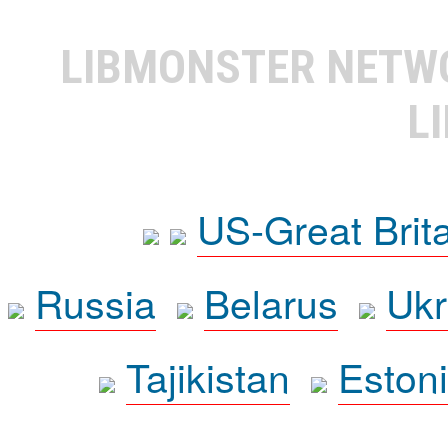
LIBMONSTER NET
L
US-Great Brit
Russia
Belarus
Ukr
Tajikistan
Eston