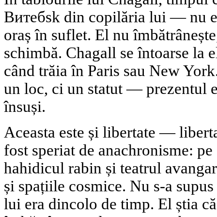
Витебsk din copilăria lui — nu es
oraș în suflet. El nu îmbătrâneșt
schimbă. Chagall se întoarse la e
când trăia în Paris sau New York
un loc, ci un statut — prezentul e
însuși.
Aceasta este și libertate — libert
fost speriat de anachronisme: pe 
hahidicul rabin și teatrul avangar
și spațiile cosmice. Nu s-a supus
lui era dincolo de timp. El știa că