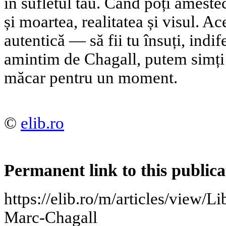
în sufletul tău. Când poți amesteca
și moartea, realitatea și visul. Ac
autentică — să fii tu însuți, indif
amintim de Chagall, putem simți 
măcar pentru un moment.
©
elib.ro
Permanent link to this publica
https://elib.ro/m/articles/view/Li
Marc-Chagall