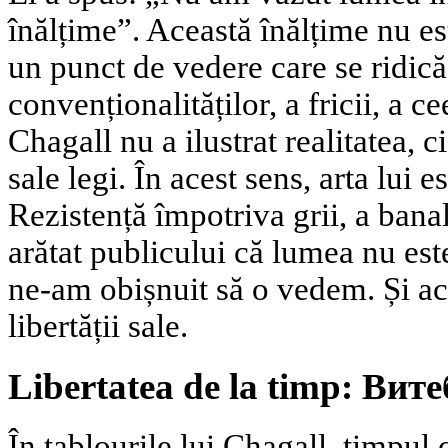
înălțime”. Această înălțime nu este
un punct de vedere care se ridic
convenționalităților, a fricii, a c
Chagall nu a ilustrat realitatea, c
sale legi. În acest sens, arta lui e
Rezistență împotriva grii, a banalit
arătat publicului că lumea nu este
ne-am obișnuit să o vedem. Și ace
libertății sale.
Libertatea de la timp: Вите
În tablourile lui Chagall, timpul