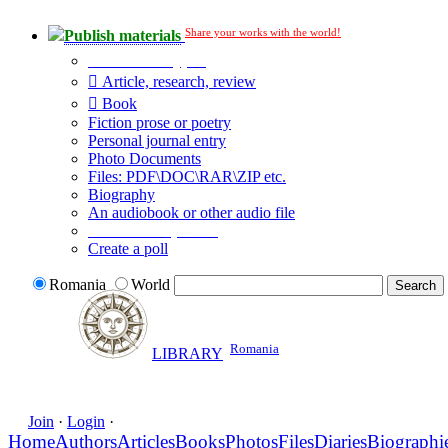
Share your works with the world!
Publish materials
Publication type?
Article, research, review
Book
Fiction prose or poetry
Personal journal entry
Photo Documents
Files: PDF\DOC\RAR\ZIP etc.
Biography
An audiobook or other audio file
Additional options:
Create a poll
Romania
World
Romania
LIBRARY
Join
·
Login
·
Home
Authors
Articles
Books
Photos
Files
Diaries
Biographi