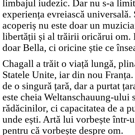
limbajul iudezic. Dar nu s-a limita
experiența evreiască universală.
acoperiș nu este doar un muzicia
libertății și al trăirii oricărui om
doar Bella, ci oricine știe ce în
Chagall a trăit o viață lungă, plin
Statele Unite, iar din nou Franța.
de o singură țară, dar a purtat țar
este cheia Weltanschauung-ului să
rădăcinilor, ci capacitatea de a 
unde ești. Artă lui vorbește într-u
pentru că vorbește despre om.