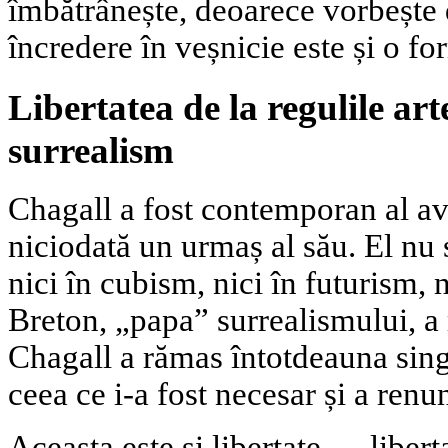
îmbătrânește, deoarece vorbește 
încredere în veșnicie este și o fo
Libertatea de la regulile art
surrealism
Chagall a fost contemporan al av
niciodată un urmaș al său. El nu 
nici în cubism, nici în futurism, 
Breton, „papa” surrealismului, a 
Chagall a rămas întotdeauna singu
ceea ce i-a fost necesar și a renun
Aceasta este și libertate — libert