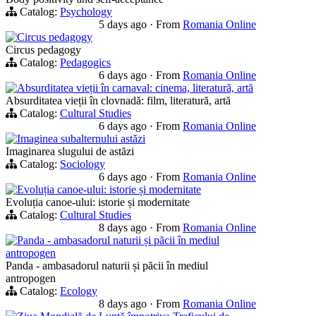
Catalog:
Psychology
5 days ago
·
From
Romania Online
Circus pedagogy
Circus pedagogy
Catalog:
Pedagogics
6 days ago
·
From
Romania Online
Absurditatea vieții în carnaval: cinema, literatură, artă
Absurditatea vieții în clovnadă: film, literatură, artă
Catalog:
Cultural Studies
6 days ago
·
From
Romania Online
Imaginea subalternului astăzi
Imaginarea slugului de astăzi
Catalog:
Sociology
6 days ago
·
From
Romania Online
Evoluția canoe-ului: istorie și modernitate
Evoluția canoe-ului: istorie și modernitate
Catalog:
Cultural Studies
8 days ago
·
From
Romania Online
Panda - ambasadorul naturii și păcii în mediul
antropogen
Panda - ambasadorul naturii și păcii în mediul
antropogen
Catalog:
Ecology
8 days ago
·
From
Romania Online