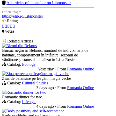
All articles of the author on Libmonster
Official page:
https://elib.ro/Libmonster
Rating





0 votes
Related Articles
Bizoni din Belarus
Bursuc negru în Belarus: numărul de indivizi, aria de
habitate, comportament în întâlnire, sezonul de
vânătoare și statusul actualizat în Lista Roșie.
Catalog:
Ecology
Yesterday
·
From
Romania Online
Ziua petrecea pe leagăne: magia veche
Ziua de balansare pe leagăni: magia veche
Catalog:
Cultural Studies
3 days ago
·
From
Romania Online
Romantic dinner for two
Romantic dinner for two
Catalog:
Lifestyle
4 days ago
·
From
Romania Online
Body positivity and self-acceptance
Body positivity and self-acceptance