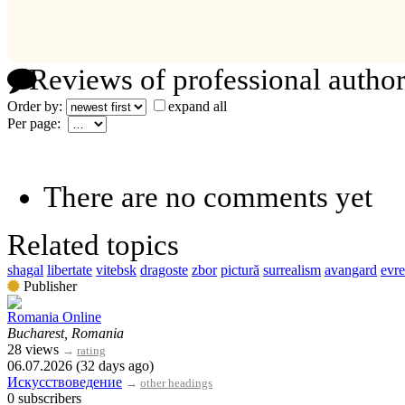
Reviews of professional author
Order by:
expand all
Per page:
There are no comments yet
Related topics
shagal
libertate
vitebsk
dragoste
zbor
pictură
surrealism
avangard
evre
Publisher
Romania Online
Bucharest, Romania
28 views
→
rating
06.07.2026 (32 days ago)
Искусствоведение
→
other headings
0 subscribers