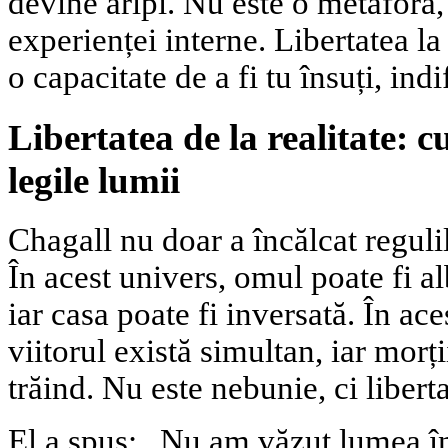
devine aripi. Nu este o metaforă, 
experienței interne. Libertatea la
o capacitate de a fi tu însuți, indi
Libertatea de la realitate: 
legile lumii
Chagall nu doar a încălcat regulil
În acest univers, omul poate fi al
iar casa poate fi inversată. În ace
viitorul există simultan, iar mor
trăind. Nu este nebunie, ci liberta
El a spus: „Nu am văzut lumea în