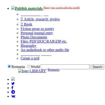
Share your works with the world!
Publish materials
Publication type?
Article, research, review
Book
Fiction prose or poetry
Personal journal entry
Photo Documents
Files: PDF\DOC\RAR\ZIP etc.
Biography
An audiobook or other audio file
Additional options:
Create a poll
Romania
World
Romania
LIBRARY