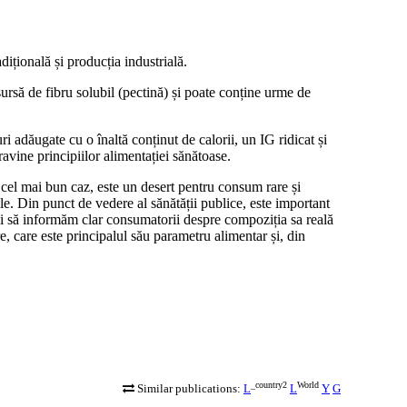
dițională și producția industrială.
ursă de fibru solubil (pectină) și poate conține urme de
 adăugate cu o înaltă conținut de calorii, un IG ridicat și
avine principiilor alimentației sănătoase.
 cel mai bun caz, este un desert pentru consum rare și
ale. Din punct de vedere al sănătății publice, este important
i să informăm clar consumatorii despre compoziția sa reală
, care este principalul său parametru alimentar și, din
_country2
World
Similar publications:
L
L
Y
G