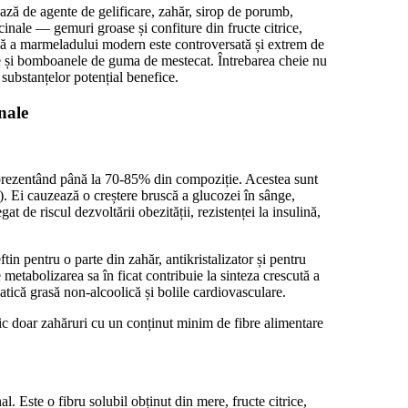
ază de agente de gelificare, zahăr, sirop de porumb,
cinale — gemuri groase și confiture din fructe citrice,
ală a marmeladului modern este controversată și extrem de
te și bomboanele de guma de mestecat. Întrebarea cheie nu
a substanțelor potențial benefice.
nale
eprezentând până la 70-85% din compoziție. Acestea sunt
). Ei cauzează o creștere bruscă a glucozei în sânge,
t de riscul dezvoltării obezității, rezistenței la insulină,
in pentru o parte din zahăr, antikristalizator și pentru
 metabolizarea sa în ficat contribuie la sinteza crescută a
patică grasă non-alcoolică și bolile cardiovasculare.
c doar zahăruri cu un conținut minim de fibre alimentare
. Este o fibru solubil obținut din mere, fructe citrice,