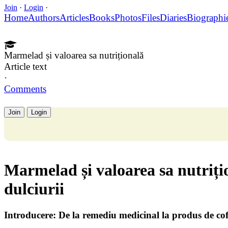
Join
·
Login
·
Home
Authors
Articles
Books
Photos
Files
Diaries
Biographi
Marmelad și valoarea sa nutrițională
Article text
·
Comments
Join
Login
Marmelad și valoarea sa nutriți
dulciurii
Introducere: De la remediu medicinal la produs de cof