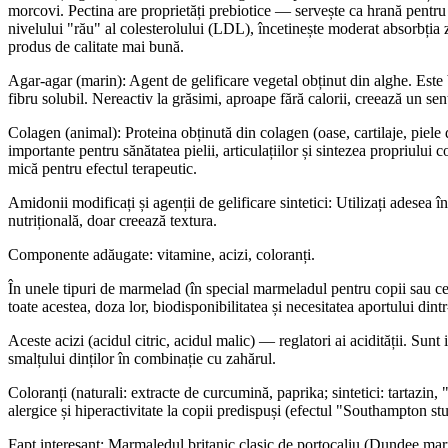
morcovi. Pectina are proprietăți prebiotice — servește ca hrană pentru 
nivelului "rău" al colesterolului (LDL), încetinește moderat absorbția 
produs de calitate mai bună.
Agar-agar (marin): Agent de gelificare vegetal obținut din alghe. Este b
fibru solubil. Nereactiv la grăsimi, aproape fără calorii, creează un sen
Colagen (animal): Proteina obținută din colagen (oase, cartilaje, piele
importante pentru sănătatea pielii, articulațiilor și sintezea propriului
mică pentru efectul terapeutic.
Amidonii modificați și agenții de gelificare sintetici: Utilizați adesea 
nutrițională, doar creează textura.
Componente adăugate: vitamine, acizi, coloranți.
În unele tipuri de marmelad (în special marmeladul pentru copii sau c
toate acestea, doza lor, biodisponibilitatea și necesitatea aportului din
Aceste acizi (acidul citric, acidul malic) — reglatori ai acidității. Sun
smalțului dinților în combinație cu zahărul.
Coloranți (naturali: extracte de curcumină, paprika; sintetici: tartazin, "
alergice și hiperactivitate la copii predispuși (efectul "Southampton st
Fapt interesant: Marmaledul britanic clasic de portocaliu (Dundee mar