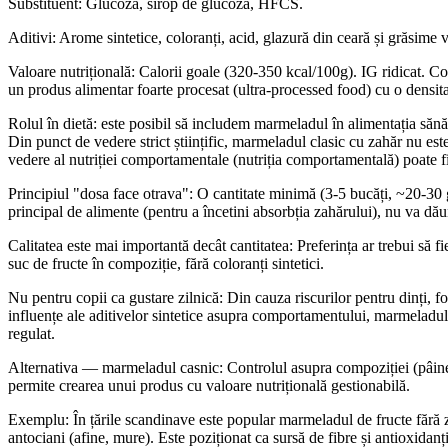
Substituent: Glucoză, sirop de glucoză, HFCS.
Aditivi: Arome sintetice, coloranți, acid, glazură din ceară și grăsime 
Valoare nutrițională: Calorii goale (320-350 kcal/100g). IG ridicat. C
un produs alimentar foarte procesat (ultra-processed food) cu o densitat
Rolul în dietă: este posibil să includem marmeladul în alimentația săn
Din punct de vedere strict științific, marmeladul clasic cu zahăr nu est
vedere al nutriției comportamentale (nutriția comportamentală) poate fi
Principiul "dosa face otrava": O cantitate minimă (3-5 bucăți, ~20-30 
principal de alimente (pentru a încetini absorbția zahărului), nu va dă
Calitatea este mai importantă decât cantitatea: Preferința ar trebui să 
suc de fructe în compoziție, fără coloranți sintetici.
Nu pentru copii ca gustare zilnică: Din cauza riscurilor pentru dinți, fo
influențe ale aditivelor sintetice asupra comportamentului, marmeladul a
regulat.
Alternativa — marmeladul casnic: Controlul asupra compoziției (pâine
permite crearea unui produs cu valoare nutrițională gestionabilă.
Exemplu: În țările scandinave este popular marmeladul de fructe fără z
antociani (afine, mure). Este poziționat ca sursă de fibre și antioxidanț