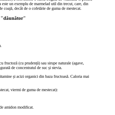
ta este un exemplu de marmelad util din trecut, care, din
de coajă, decât de o cofetărie de guma de mestecat.
d "dăunător"
.
e cu fructoză (cu prudență) sau sirupe naturale (agave,
gurată de concentratul de suc și stevia.
itamine și acizi organici din baza fructoasă. Caloria mai
ecat, viermi de guma de mestecat):
 de amidon modificat.