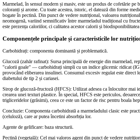
Marmelad, în sensul modern și masiv, este un produs de cofetărie pe b
coloranți și arome. Cu toate acestea, istoric, el datează din forme medi
bogate în pectină. Din punct de vedere nutrițional, valoarea nutrițion
neomogenă, variind semnificativ între marmeladul tradițional cu fruc
este prezența caloriilor, ci calitatea acestor calorii și biodisponibilitate
Componențele principale și caracteristicile lor nutrițio
Carbohidrați: componenta dominantă și problematică.
Glucoză (zahăr rafinat): Sursa principală de energie din marmelad, r
"calorii goale" — carbohidrați simpli cu un indice glicemic ridicat (IG
provocând eliberarea insulinei. Consumul excesiv regulat este direct lega
diabetului de tip 2 și cariasei.
Sirop de glucoză-fructoză (HFCS): Utilizat adesea ca înlocuitor mai ieft
crearea unei texturi plastice. În special, HFCS este periculos, deoarece
trigliceridelor (grăsimi), ceea ce este un factor de risc pentru boala he
Concluzie: Componenta carbohidrată a marmeladului clasic este practi
(celuloză), care ar putea încetini absorbția lor.
Agente de gelificare: baza structurii.
Pectină (vegetală): Cel mai valoros agent din punct de vedere nutrițional