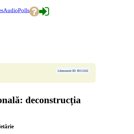
es
Audio
Polls
Libmonster ID: RO-2162
onală: deconstrucția
etărie