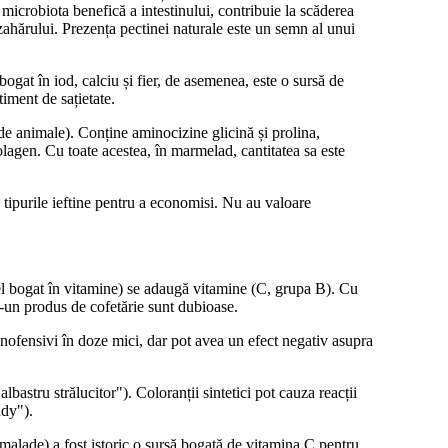
microbiota benefică a intestinului, contribuie la scăderea
zahărului. Prezența pectinei naturale este un semn al unui
ogat în iod, calciu și fier, de asemenea, este o sursă de
timent de sațietate.
 de animale). Conține aminocizine glicină și prolina,
 colagen. Cu toate acestea, în marmelad, cantitatea sa este
în tipurile ieftine pentru a economisi. Nu au valoare
el bogat în vitamine) se adaugă vitamine (C, grupa B). Cu
tr-un produs de cofetărie sunt dubioase.
t inofensivi în doze mici, dar pot avea un efect negativ asupra
albastru strălucitor"). Coloranții sintetici pot cauza reacții
udy").
malade) a fost istoric o sursă bogată de vitamina C pentru