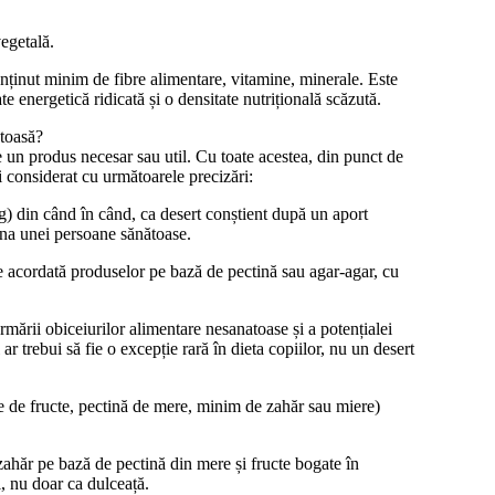
vegetală.
onținut minim de fibre alimentare, vitamine, minerale. Este
e energetică ridicată și o densitate nutrițională scăzută.
ătoasă?
e un produs necesar sau util. Cu toate acestea, din punct de
 considerat cu următoarele precizări:
g) din când în când, ca desert conștient după un aport
una unei persoane sănătoase.
fie acordată produselor pe bază de pectină sau agar-agar, cu
rmării obiceiurilor alimentare nesanatoase și a potențialei
r trebui să fie o excepție rară în dieta copiilor, nu un desert
 de fructe, pectină de mere, minim de zahăr sau miere)
ahăr pe bază de pectină din mere și fructe bogate în
i, nu doar ca dulceață.