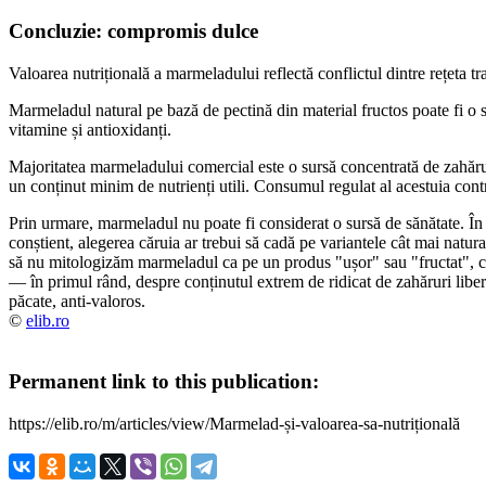
Concluzie: compromis dulce
Valoarea nutrițională a marmeladului reflectă conflictul dintre rețeta tra
Marmeladul natural pe bază de pectină din material fructos poate fi o s
vitamine și antioxidanți.
Majoritatea marmeladului comercial este o sursă concentrată de zahăruri
un conținut minim de nutrienți utili. Consumul regulat al acestuia contr
Prin urmare, marmeladul nu poate fi considerat o sursă de sănătate. În
conștient, alegerea căruia ar trebui să cadă pe variantele cât mai natur
să nu mitologizăm marmeladul ca pe un produs "ușor" sau "fructat", c
— în primul rând, despre conținutul extrem de ridicat de zahăruri libere
păcate, anti-valoros.
©
elib.ro
Permanent link to this publication:
https://elib.ro/m/articles/view/Marmelad-și-valoarea-sa-nutrițională