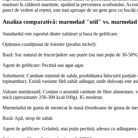
marinari în călătorii maritime, ajutând la prevenirea scorbutului. Aces
punct de vedere al rețetei, este mai aproape de un gem gros cu bucăți 
Analiza comparativă: marmelad "util" vs. marmela
Standardul este raportul dintre zahăruri și baza de gelificare.
Opțiunea condiționat de folosire (produs nichel):
Bază: Suc natural de fructe/jadere sau purée (nu mai puțin de 30-50%)
Agent de gelificare: Pectină sau agar-agar.
Substituent: Cantitate minimă de zahăr, posibilitatea înlocuirii parțial
topinambur). Există variante fără zahăr adăugat, unde dulceața este asi
Valoare nutrițională: Conține o anumită cantitate de fibre alimentare, v
mică (aproximativ 250-300 kcal/100g). IG moderat.
Marmeladul de guma de mestecat în masă (bomboane de guma de mest
Bază: Apă, sirop de zahăr.
Agent de gelificare: Gelatină, mai puțin pectină, adesea cu adăugarea