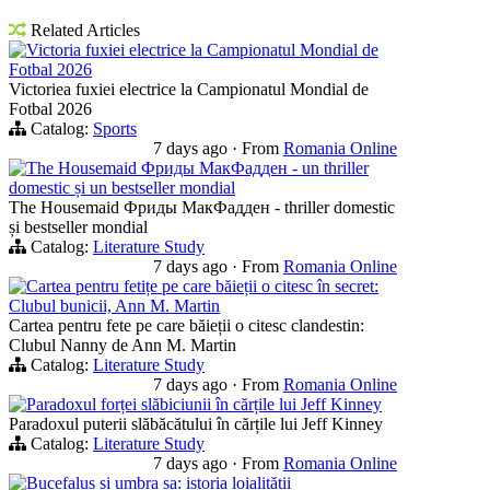
Related Articles
Victoria fuxiei electrice la Campionatul Mondial de
Fotbal 2026
Victoriea fuxiei electrice la Campionatul Mondial de
Fotbal 2026
Catalog:
Sports
7 days ago
·
From
Romania Online
The Housemaid Фриды МакФадден - un thriller
domestic și un bestseller mondial
The Housemaid Фриды МакФадден - thriller domestic
și bestseller mondial
Catalog:
Literature Study
7 days ago
·
From
Romania Online
Cartea pentru fetițe pe care băieții o citesc în secret:
Clubul bunicii, Ann M. Martin
Cartea pentru fete pe care băieții o citesc clandestin:
Clubul Nanny de Ann M. Martin
Catalog:
Literature Study
7 days ago
·
From
Romania Online
Paradoxul forței slăbiciunii în cărțile lui Jeff Kinney
Paradoxul puterii slăbăcătului în cărțile lui Jeff Kinney
Catalog:
Literature Study
7 days ago
·
From
Romania Online
Bucefalus și umbra sa: istoria loialității