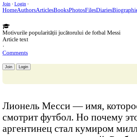
Join
·
Login
·
Home
Authors
Articles
Books
Photos
Files
Diaries
Biographi
Motivurile popularității jucătorului de fotbal Messi
Article text
·
Comments
Join
Login
Лионель Месси — имя, которое 
смотрит футбол. Но почему эт
аргентинец стал кумиром милл