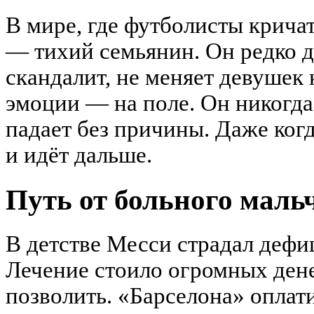
В мире, где футболисты кричат
— тихий семьянин. Он редко д
скандалит, не меняет девушек 
эмоции — на поле. Он никогда
падает без причины. Даже когд
и идёт дальше.
Путь от больного маль
В детстве Месси страдал дефи
Лечение стоило огромных дене
позволить. «Барселона» оплат