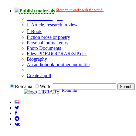
Share your works with the world!
Publish materials
Publication type?
Article, research, review
Book
Fiction prose or poetry
Personal journal entry
Photo Documents
Files: PDF\DOC\RAR\ZIP etc.
Biography
An audiobook or other audio file
Additional options:
Create a poll
Romania
World
Romania
LIBRARY