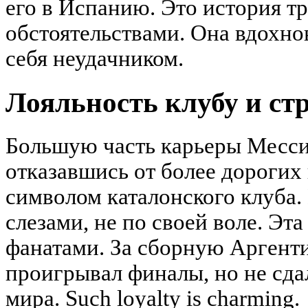
его в Испанию. Это история т
обстоятельствами. Она вдохнов
себя неудачником.
Лояльность клубу и ст
Большую часть карьеры Месси
отказавшись от более дорогих 
символом каталонского клуба.
слезами, не по своей воле. Эта
фанатами. За сборную Аргенти
проигрывал финалы, но не сда
мира. Such loyalty is charming.