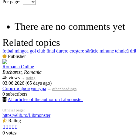
Per page:
There are no comments yet
Related topics
fotbal
mingea
gol
club
final
durere
creștere
sărăcie
minune
tehnică
dri
Publisher
Romania Online
Bucharest, Romania
46 views
→
rating
03.06.2026 (65 days ago)
Спорт и физкультура
→
other headings
0 subscribers
All articles of the author on Libmonster
Official page:
https://elib.ro/Libmonster
Rating





0 votes