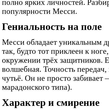
полно ярких личностей. Разб
популярности Месси.
Гениальность на поле
Месси обладает уникальным д
так, будто тот приклеен к ноге,
окружении трёх защитников. Е
волшебная. Точность передач, 
чутьё. Он не просто забивает 
марадонского типа).
Характер и смирение