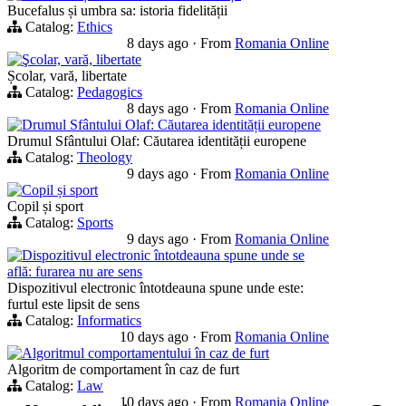
Bucefalus și umbra sa: istoria fidelității
Catalog:
Ethics
8 days ago
·
From
Romania Online
Şcolar, vară, libertate
Școlar, vară, libertate
Catalog:
Pedagogics
8 days ago
·
From
Romania Online
Drumul Sfântului Olaf: Căutarea identității europene
Drumul Sfântului Olaf: Căutarea identității europene
Catalog:
Theology
9 days ago
·
From
Romania Online
Copil și sport
Copil și sport
Catalog:
Sports
9 days ago
·
From
Romania Online
Dispozitivul electronic întotdeauna spune unde se
află: furarea nu are sens
Dispozitivul electronic întotdeauna spune unde este:
furtul este lipsit de sens
Catalog:
Informatics
10 days ago
·
From
Romania Online
Algoritmul comportamentului în caz de furt
Algoritm de comportament în caz de furt
Catalog:
Law
10 days ago
·
From
Romania Online