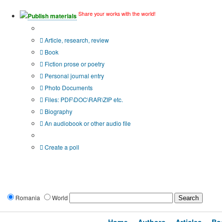
Share your works with the world!
Publish materials
Publication type?
Article, research, review
Book
Fiction prose or poetry
Personal journal entry
Photo Documents
Files: PDF\DOC\RAR\ZIP etc.
Biography
An audiobook or other audio file
Additional options:
Create a poll
Romania
World