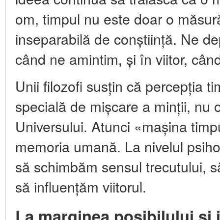
om, timpul nu este doar o măsură,
inseparabilă de conștiință. Ne de
când ne amintim, și în viitor, cân
Unii filozofi susțin că percepția t
specială de mișcare a minții, nu o
Universului. Atunci «mașina timp
memoria umană. La nivelul psiho
să schimbăm sensul trecutului, să 
să influențăm viitorul.
La marginea posibilului și 