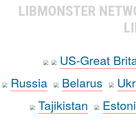
LIBMONSTER NET
L
US-Great Brit
Russia
Belarus
Ukr
Tajikistan
Eston