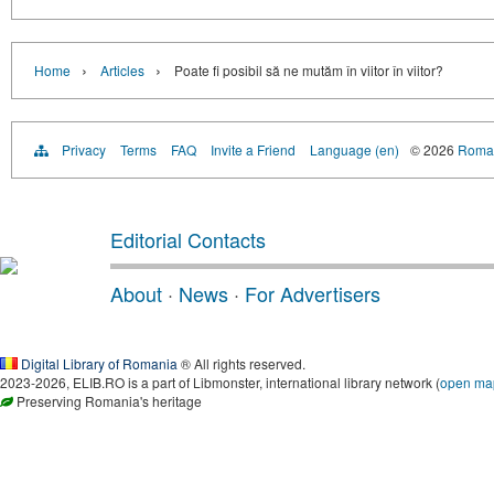
›
›
Home
Articles
Poate fi posibil să ne mutăm în viitor în viitor?
Privacy
Terms
FAQ
Invite a Friend
Language (en)
© 2026
Roman
Editorial Contacts
About
·
News
·
For Advertisers
Digital Library of Romania
® All rights reserved.
2023-2026, ELIB.RO is a part of Libmonster, international library network (
open ma
Preserving Romania's heritage