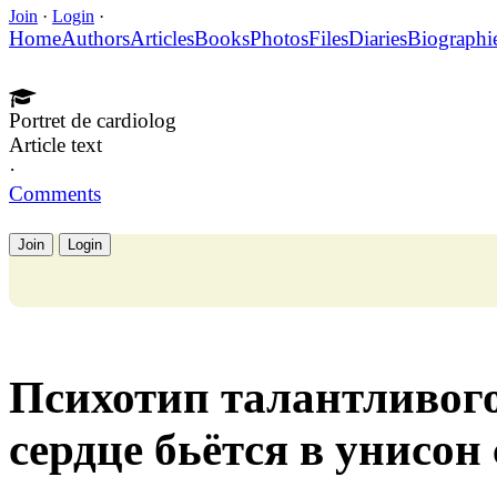
Join
·
Login
·
Home
Authors
Articles
Books
Photos
Files
Diaries
Biographi
Portret de cardiolog
Article text
·
Comments
Join
Login
Психотип талантливого
сердце бьётся в унисон