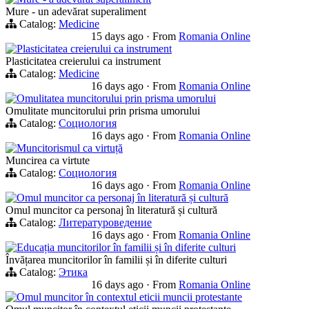
Mure - un adevărat superaliment
Catalog:
Medicine
15 days ago
·
From
Romania Online
Plasticitatea creierului ca instrument
Plasticitatea creierului ca instrument
Catalog:
Medicine
16 days ago
·
From
Romania Online
Omulitatea muncitorului prin prisma umorului
Omulitate muncitorului prin prisma umorului
Catalog:
Социология
16 days ago
·
From
Romania Online
Muncitorismul ca virtuță
Muncirea ca virtute
Catalog:
Социология
16 days ago
·
From
Romania Online
Omul muncitor ca personaj în literatură și cultură
Omul muncitor ca personaj în literatură și cultură
Catalog:
Литературоведение
16 days ago
·
From
Romania Online
Educația muncitorilor în familii și în diferite culturi
Învățarea muncitorilor în familii și în diferite culturi
Catalog:
Этика
16 days ago
·
From
Romania Online
Omul muncitor în contextul eticii muncii protestante