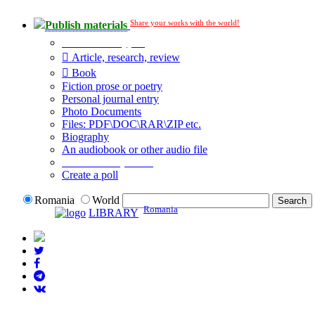
Share your works with the world!
Publish materials
Publication type?
Article, research, review
Book
Fiction prose or poetry
Personal journal entry
Photo Documents
Files: PDF\DOC\RAR\ZIP etc.
Biography
An audiobook or other audio file
Additional options:
Create a poll
Romania
World
Romania
LIBRARY