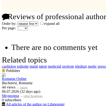
Reviews of professional author
Order by:
expand all
Per page:
There are no comments yet
Related topics
cardiolog
psihotip
inimă
talent
medicină
profesie
trăsături
medic
perso
Publisher
Romania Online
Bucharest, Romania
44 views
→
rating
06.07.2026 (32 days ago)
Медицина
→
other headings
0 subscribers
All articles of the author on Libmonster