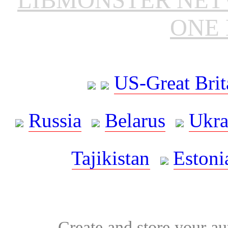
ONE 
US-Great Brit
Russia
Belarus
Ukra
Tajikistan
Estoni
Create and store your au