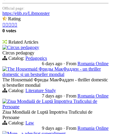
Official page:
https://elib.ro/Libmonster
Rating





0 votes
Related Articles
Circus pedagogy
Circus pedagogy
Catalog:
Pedagogics
6 days ago
·
From
Romania Online
The Housemaid Фриды МакФадден - un thriller
domestic și un bestseller mondial
The Housemaid Фриды МакФадден - thriller domestic
și bestseller mondial
Catalog:
Literature Study
7 days ago
·
From
Romania Online
Ziua Mondială de Luptă împotriva Traficului de
Persoane
Ziua Mondială de Luptă împotriva Traficului de
Persoane
Catalog:
Law
9 days ago
·
From
Romania Online
Mure - a adevărat superaliment