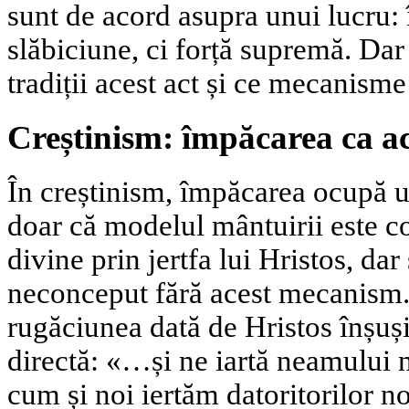
sunt de acord asupra unui lucru:
slăbiciune, ci forță supremă. Dar 
tradiții acest act și ce mecanisme
Creștinism: împăcarea ca ac
În creștinism, împăcarea ocupă u
doar că modelul mântuirii este co
divine prin jertfa lui Hristos, dar
neconceput fără acest mecanism.
rugăciunea dată de Hristos înșuș
directă: «…și ne iartă neamului n
cum și noi iertăm datoritorilor no