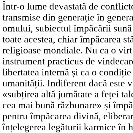
Într-o lume devastată de conflict
transmise din generație în genera
omului, subiectul împăcării sună
toate acestea, chiar împăcarea stă 
religioase mondiale. Nu ca o virt
instrument practicus de vindecar
libertatea internă și ca o condiți
umanității. Indiferent dacă este 
«subțirea altă jumătate a feței ta
cea mai bună răzbunare» și împăc
pentru împăcarea divină, elibera
înțelegerea legăturii karmice în 