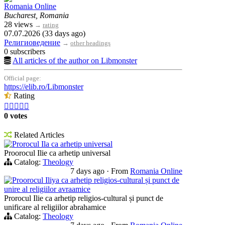
Romania Online
Bucharest, Romania
28 views
→
rating
07.07.2026 (33 days ago)
Религиоведение
→
other headings
0 subscribers
All articles of the author on Libmonster
Official page:
https://elib.ro/Libmonster
Rating





0 votes
Related Articles
Prorocul Ila ca arhetip universal
Proorocul Ilie ca arhetip universal
Catalog:
Theology
7 days ago
·
From
Romania Online
Proorocul Iliya ca arhetip religios-cultural și punct de
unire al religiilor avraamice
Prorocul Ilie ca arhetip religios-cultural și punct de
unificare al religiilor abrahamice
Catalog:
Theology