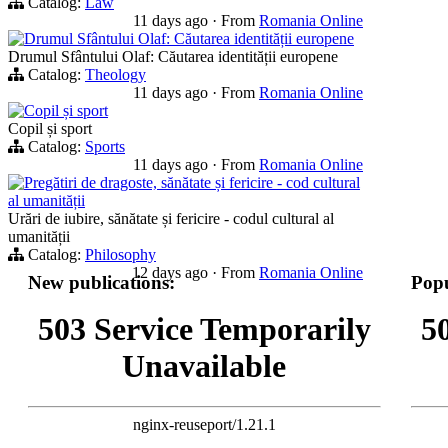
Catalog:
Law
11 days ago
·
From
Romania Online
Drumul Sfântului Olaf: Căutarea identității europene
Drumul Sfântului Olaf: Căutarea identității europene
Catalog:
Theology
11 days ago
·
From
Romania Online
Copil și sport
Copil și sport
Catalog:
Sports
11 days ago
·
From
Romania Online
Pregătiri de dragoste, sănătate și fericire - cod cultural
al umanității
Urări de iubire, sănătate și fericire - codul cultural al
umanității
Catalog:
Philosophy
12 days ago
·
From
Romania Online
New publications:
Popu
503 Service Temporarily
5
Unavailable
nginx-reuseport/1.21.1