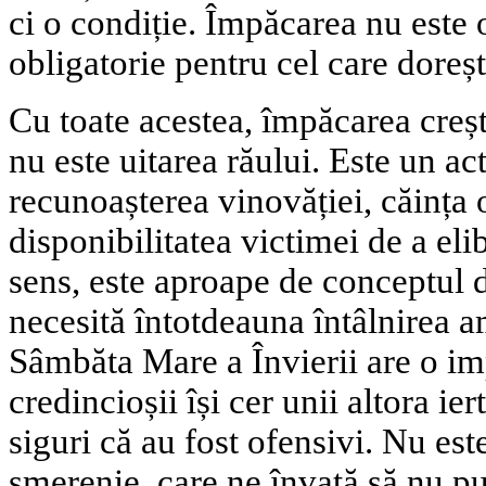
ci o condiție. Împăcarea nu este
obligatorie pentru cel care dorește
Cu toate acestea, împăcarea creșt
nu este uitarea răului. Este un a
recunoașterea vinovăției, căința 
disponibilitatea victimei de a eli
sens, este aproape de conceptul d
necesită întotdeauna întâlnirea a
Sâmbăta Mare a Învierii are o im
credincioșii își cer unii altora ie
siguri că au fost ofensivi. Nu este
smerenie, care ne învață să nu p