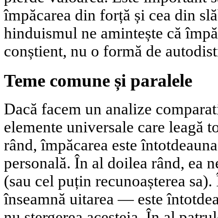
împăcarea din forță și cea din slă
hinduismul ne amintește că împăc
conștient, nu o formă de autodist
Teme comune și paralele
Dacă facem un analize comparati
elemente universale care leagă toa
rând, împăcarea este întotdeauna
personală. În al doilea rând, ea n
(sau cel puțin recunoașterea sa). 
înseamnă uitarea — este întotd
nu stergerea acesteia. În al patr