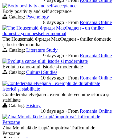
7 days ago
·
From
Romania Online
Body positivity and self-acceptance
Body positivity and self-acceptance
Catalog:
Psychology
8 days ago
·
From
Romania Online
The Housemaid Фриды МакФадден - un thriller
domestic și un bestseller mondial
The Housemaid Фриды МакФадден - thriller domestic
și bestseller mondial
Catalog:
Literature Study
9 days ago
·
From
Romania Online
Evoluția canoe-ului: istorie și modernitate
Evoluția canoe-ului: istorie și modernitate
Catalog:
Cultural Studies
10 days ago
·
From
Romania Online
Confederația elvețiană - exemplu de durabilitate
istorică și stabilitate
Confederatia elvețiană - exemplu de vechime istorică și
stabilitate
Catalog:
History
10 days ago
·
From
Romania Online
Ziua Mondială de Luptă împotriva Traficului de
Persoane
Ziua Mondială de Luptă împotriva Traficului de
Persoane