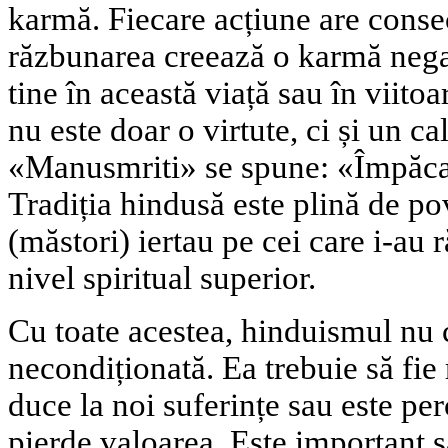
karmă. Fiecare acțiune are consec
răzbunarea creează o karmă negat
tine în această viață sau în viito
nu este doar o virtute, ci și un ca
«Manusmriti» se spune: «Împăcar
Tradiția hindusă este plină de po
(măstori) iertau pe cei care i-au r
nivel spiritual superior.
Cu toate acestea, hinduismul nu
necondiționată. Ea trebuie să fie 
duce la noi suferințe sau este per
pierde valoarea. Este important s