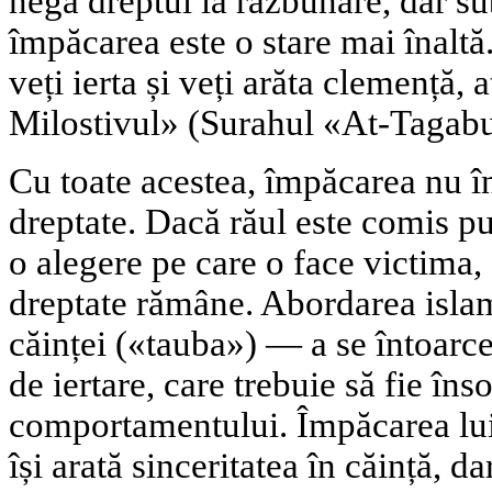
negă dreptul la răzbunare, dar s
împăcarea este o stare mai înalt
veți ierta și veți arăta clemență
Milostivul» (Surahul «At-Tagabu
Cu toate acestea, împăcarea nu 
dreptate. Dacă răul este comis pu
o alegere pe care o face victima, 
dreptate rămâne. Abordarea isla
căinței («tauba») — a se întoarc
de iertare, care trebuie să fie îns
comportamentului. Împăcarea lui 
își arată sinceritatea în căință, da