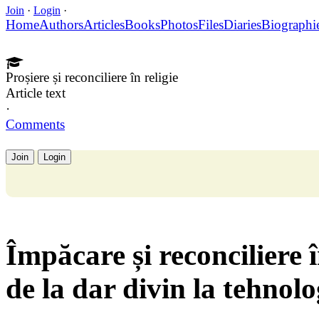
Join
·
Login
·
Home
Authors
Articles
Books
Photos
Files
Diaries
Biographi
Proșiere și reconciliere în religie
Article text
·
Comments
Join
Login
Împăcare și reconciliere î
de la dar divin la tehnolo