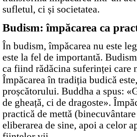
sufletul, ci și societatea.
Budism: împăcarea ca pract
În budism, împăcarea nu este leg
este la fel de importantă. Budism
ca fiind rădăcina suferinței care 
Împăcarea în tradiția budică este,
proșcătorului. Buddha a spus: «G
de gheață, ci de dragoste». Împă
practică de mettă (binecuvântare 
eliberarea de sine, apoi a celor ap
ființelor vii.