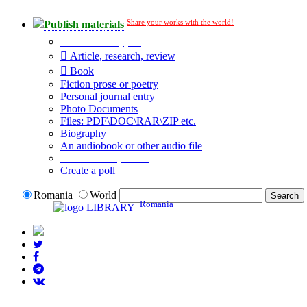
Share your works with the world!
Publish materials
Publication type?
Article, research, review
Book
Fiction prose or poetry
Personal journal entry
Photo Documents
Files: PDF\DOC\RAR\ZIP etc.
Biography
An audiobook or other audio file
Additional options:
Create a poll
Romania
World
Romania
LIBRARY