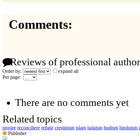
Comments:
Reviews of professional author
Order by:
expand all
Per page:
There are no comments yet
Related topics
proșire
reconciliere
religie
creștinism
islam
iudaism
budism
hinduism
Publisher