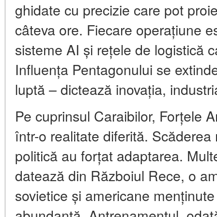
ghidate cu precizie care pot proi
câteva ore. Fiecare operațiune est
sisteme AI și rețele de logistică c
Influența Pentagonului se extind
luptă – dictează inovația, industri
Pe cuprinsul Caraibilor, Forțele
într-o realitate diferită. Scăderea
politică au forțat adaptarea. Mult
datează din Războiul Rece, o am
sovietice și americane menținute 
abundanță. Antrenamentul, odată