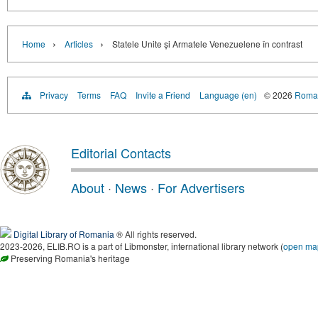
›
›
Home
Articles
Statele Unite și Armatele Venezuelene în contrast
Privacy
Terms
FAQ
Invite a Friend
Language (en)
© 2026
Roman
Editorial Contacts
About
·
News
·
For Advertisers
Digital Library of Romania
® All rights reserved.
2023-2026, ELIB.RO is a part of Libmonster, international library network (
open ma
Preserving Romania's heritage