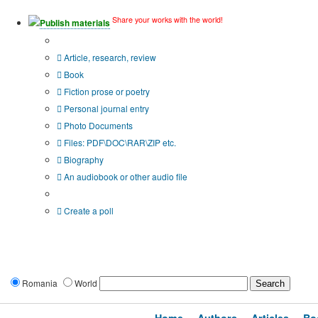
Share your works with the world!
Publish materials
Publication type?
Article, research, review
Book
Fiction prose or poetry
Personal journal entry
Photo Documents
Files: PDF\DOC\RAR\ZIP etc.
Biography
An audiobook or other audio file
Additional options:
Create a poll
Romania
World