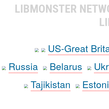
LIBMONSTER NET
L
US-Great Brit
Russia
Belarus
Ukr
Tajikistan
Eston