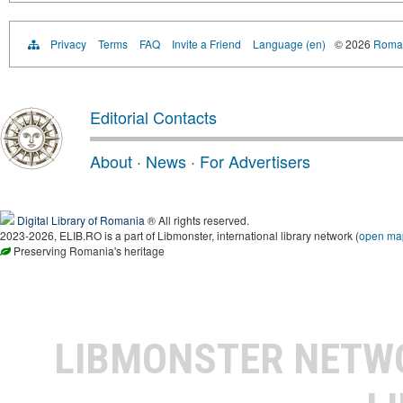
Privacy
Terms
FAQ
Invite a Friend
Language (en)
© 2026
Roman
Editorial Contacts
About
·
News
·
For Advertisers
Digital Library of Romania
® All rights reserved.
2023-2026, ELIB.RO is a part of Libmonster, international library network (
open ma
Preserving Romania's heritage
LIBMONSTER NET