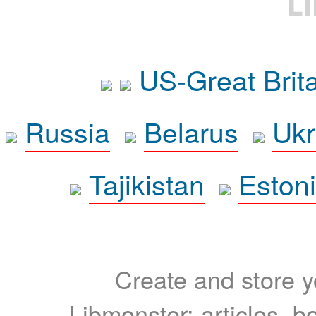
L
US-Great Brit
Russia
Belarus
Ukr
Tajikistan
Eston
Create and store yo
Libmonster: articles, b