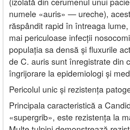
(izolată din cerumenul unui pacie
numele «auris» — ureche), aces
răspândit rapid în întreaga lume,
mai periculoase infecții nosocomi
populația sa densă și fluxurile act
de C. auris sunt înregistrate din
îngrijorare la epidemiologi și medi
Pericolul unic și rezistența patog
Principala caracteristică a Candi
«supergrib», este
rezistența la 
Multe tulpini demonstrează reziste