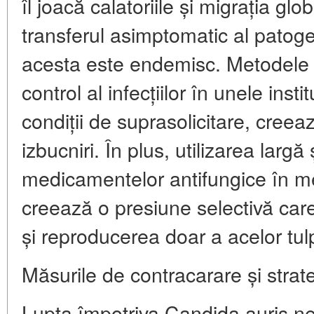
îl joacă
calatoriile și migrația glo
transferul asimptomatic al patoge
acesta este endemisc. Metodele i
control al infecțiilor în unele insti
condiții de suprasolicitare, creea
izbucniri. În plus, utilizarea largă
medicamentelor antifungice în me
creează o presiune selectivă car
și reproducerea doar a acelor tulp
Măsurile de contracarare și strate
Lupta împotriva Candida auris n