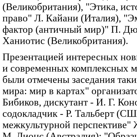
(Великобритания), "Этика, ис
право" Л. Кайани (Италия), "
фактор (античный мир)" П. Дю
Ханиотис (Великобритания).
Презентацией интересных нов
и современных комплексных м
были отмечены заседания таки
мира: мир в картах" организат
Бибиков, дискутант - И. Г. Ко
содокладчик - Р. Тальберт (СШ
межкультурной перспективе" Ж
М. Лионс (Австралия); "Образ