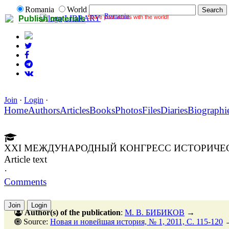
Romania
World
Romania
Share your works with the world!
LIBRARY
Publish materials
Join
·
Login
·
Home
Authors
Articles
Books
Photos
Files
Diaries
Biographi
XXI МЕЖДУНАРОДНЫЙ КОНГРЕСС ИСТОРИЧЕ
Article text
·
Comments
Join
Login
Author(s) of the publication
:
М. В. БИБИКОВ
→
Source:
Новая и новейшая история, № 1, 2011, C. 115-120