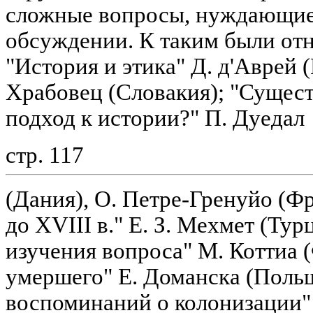
сложные вопросы, нуждающие
обсуждении. К таким были от
"История и этика" Д. д'Аврей 
Храбовец (Словакия); "Сущест
подход к истории?" П. Дуедал
стр. 117
(Дания), О. Петре-Гренуйо (Ф
до XVIII в." Е. З. Мехмет (Тур
изучения вопроса" М. Коттиа 
умершего" Е. Доманска (Поль
воспоминаний о колонизации"