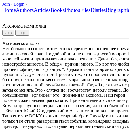
Join
·
Login
·
Home
Authors
Articles
Books
Photos
Files
Diaries
Biographi
Аксиома комполка
Join
Login
Аксиома комполка
Нет большого секрета в том, что в переломное нынешнее вре
армии по своей воле. По доброй или не очень - другой вопрос. 
хорошей жизни принимают они такое решение. Давит безденеж
невостребованности. В общем, причин много. Но вот что любо
процент офицеров-"афганцев ". Держатся они за армию крепко
пуповины", думается, нет. Просто у тех, кто прошел испытани
братству, несколько иная система морально-нравственных коорд
восприятии военной службы как таковой. Служба для них - не 
затем ее менять. Это - служение: государству, народу стране. Д
большинства "афганцев" это - жизненная аксиома. Наш герой -
по себе может немало рассказать. Применительно к служивому б
Командир группы специального назначения, или по обычной пех
лейтенант Юрий Стодеревский в Афганистан попал "по протек
Ташкентское ВОКУ окончил старший брат. Службу он начинал в 
только там стали разворачиваться события, командовал сводным
пример. Немудрено, что, отгуляв первый лейтенантский отпуск