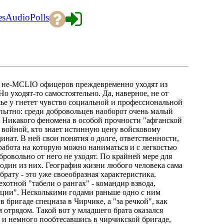
es
Audio
Polls
мя не-MCLIO офицеров преждевременно уходят из
Но уходят-то самостоятельно. Да, наверное, не от
ье у гнетет чувство социальной и профессиональной
пытно: среди добровольцев наоборот очень малый
. Никакого феномена в особой прочности "афганской
е войной, кто знает истинную цену войсковому
инат. В ней свои понятия о долге, ответственности,
работа на которую можно наниматься и с легкостью
обровольно от него не уходят. По крайней мере для
 один из них. География жизни любого человека сама
рату - это уже своеобразная характеристика.
отной "табели о рангах" - командир взвода,
ции". Несколькими годами раньше одно с ним
бригаде спецназа в Чирчике, а "за речкой", как
 отрядом. Такой вот у младшего брата оказался
 и немного пообтесавшись в чирчикской бригаде,