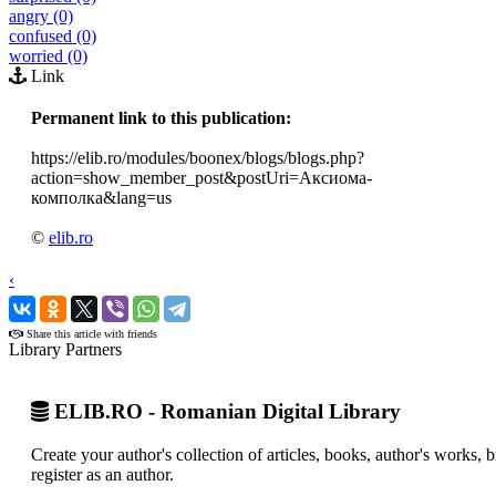
angry (0)
confused (0)
worried (0)
Link
Permanent link to this publication:
https://elib.ro/modules/boonex/blogs/blogs.php?
action=show_member_post&postUri=Аксиома-
комполка&lang=us
©
elib.ro
‹
›
Share this article with friends
Library Partners
ELIB.RO - Romanian Digital Library
Create your author's collection of articles, books, author's works,
register as an author.