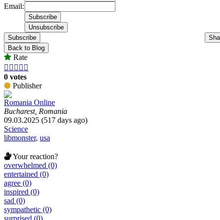
Email:
Subscribe
Sha
Back to Blog
Rate





0 votes
Publisher
Romania Online
Bucharest, Romania
09.03.2025 (517 days ago)
Science
libmonster
,
usa
Your reaction?
overwhelmed (0)
entertained (0)
agree (0)
inspired (0)
sad (0)
sympathetic (0)
surprised (0)