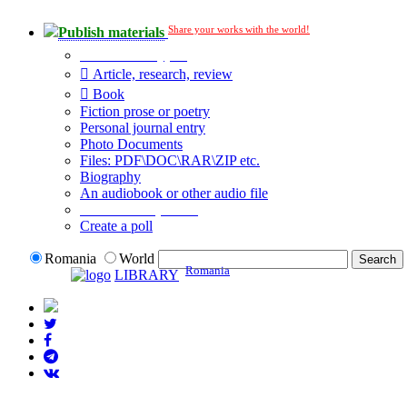
Share your works with the world!
Publish materials
Publication type?
Article, research, review
Book
Fiction prose or poetry
Personal journal entry
Photo Documents
Files: PDF\DOC\RAR\ZIP etc.
Biography
An audiobook or other audio file
Additional options:
Create a poll
Romania
World
Romania
LIBRARY