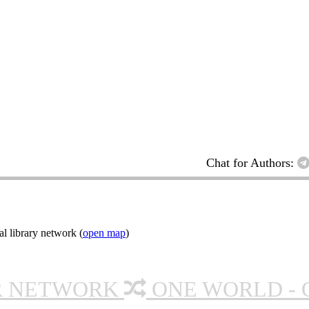
Chat for Authors:
l library network (
open map
)
R NETWORK
ONE WORLD - 