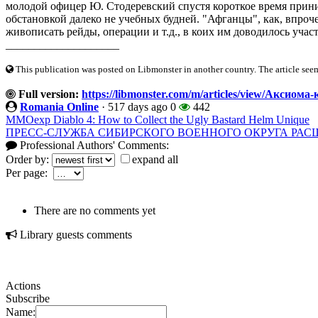
молодой офицер Ю. Стодеревский спустя короткое время прини
обстановкой далеко не учебных будней. "Афганцы", как, впро
живописать рейды, операции и т.д., в коих им доводилось участ
____________________
This publication was posted on Libmonster in another country. The article seeme
Full version:
https://libmonster.com/m/articles/view/Аксиома
Romania Online
·
517 days ago
0
442
MMOexp Diablo 4: How to Collect the Ugly Bastard Helm Unique
ПРЕСС-СЛУЖБА СИБИРСКОГО ВОЕННОГО ОКРУГА РАС
Professional Authors' Comments:
Order by:
expand all
Per page:
There are no comments yet
Library guests comments
Actions
Subscribe
Name: