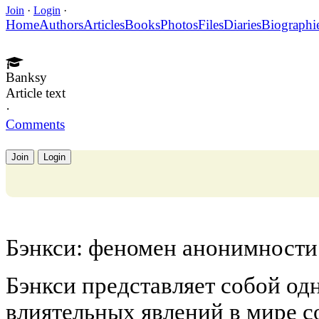
Join
·
Login
·
Home
Authors
Articles
Books
Photos
Files
Diaries
Biographi
Banksy
Article text
·
Comments
Join
Login
Бэнкси: феномен анонимности
Бэнкси представляет собой од
влиятельных явлений в мире с