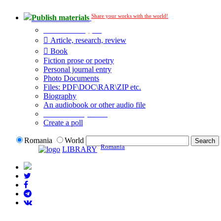
Share your works with the world!
Publish materials
Publication type?
Article, research, review
Book
Fiction prose or poetry
Personal journal entry
Photo Documents
Files: PDF\DOC\RAR\ZIP etc.
Biography
An audiobook or other audio file
Additional options:
Create a poll
Romania
World
Romania
LIBRARY