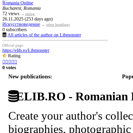
Romania Online
Bucharest, Romania
72 views
→
rating
26.11.2025 (253 days ago)
Искусствоведение
→
other headings
0 subscribers
All articles of the author on Libmonster
Official page:
https://elib.ro/Libmonster
Rating





0 votes
New publications:
Popu
ELIB.RO - Romanian D
Create your author's collec
biographies, photographic 