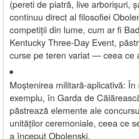
(pereti de piatră, live arborișuri,
continuu direct al filosofiei Obol
competiții din lume, cum ar fi
Bad
Kentucky Three-Day Event
, păst
curse pe teren variat — ceea ce a
Moștenirea militară-aplicativă:
În 
exemplu, în Garda de Călărească 
păstrează elemente ale concursulu
unităților ceremoniale, ceea ce se 
a început Obolenski.