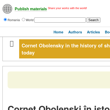
Share your works with the world!
Publish materials
Romania
World
Home
Authors
Articles
Bo
Cornet Obolensky in the history of s
today
Corneț Obolenski în isto