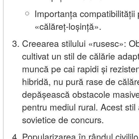
Importanța compatibilității
«călăreț-loșință».
Creearea stilului «rusesc»:
Obo
cultivat un stil de călărie adapta
muncă pe cai rapidi și reziste
hibridă, nu pură rase de călăr
depășească obstacole masive și
pentru mediul rural. Acest stil
sovietice de concurs.
Popularizarea în rândul civililo