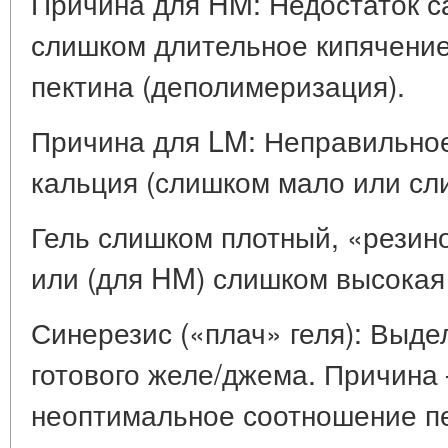
Причина для HM: Недостаток с
слишком длительное кипячение
пектина (деполимеризация).
Причина для LM: Неправильное
кальция (слишком мало или сл
Гель слишком плотный, «резин
или (для HM) слишком высокая
Синерезис («плач» геля): Выде
готового желе/джема. Причина
неоптимальное соотношение пе