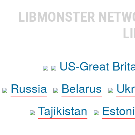
LIBMONSTER NET
L
US-Great Brit
Russia
Belarus
Ukr
Tajikistan
Eston