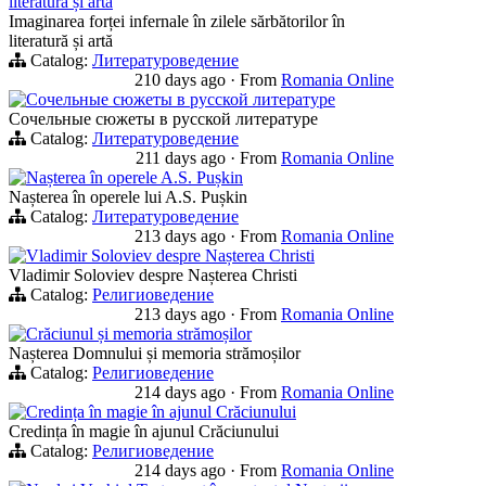
literatură și artă
Imaginarea forței infernale în zilele sărbătorilor în
literatură și artă
Catalog:
Литературоведение
210 days ago
·
From
Romania Online
Сочельные сюжеты в русской литературе
Сочельные сюжеты в русской литературе
Catalog:
Литературоведение
211 days ago
·
From
Romania Online
Nașterea în operele A.S. Pușkin
Nașterea în operele lui A.S. Pușkin
Catalog:
Литературоведение
213 days ago
·
From
Romania Online
Vladimir Soloviev despre Nașterea Christi
Vladimir Soloviev despre Nașterea Christi
Catalog:
Религиоведение
213 days ago
·
From
Romania Online
Crăciunul și memoria strămoșilor
Nașterea Domnului și memoria strămoșilor
Catalog:
Религиоведение
214 days ago
·
From
Romania Online
Credința în magie în ajunul Crăciunului
Credința în magie în ajunul Crăciunului
Catalog:
Религиоведение
214 days ago
·
From
Romania Online