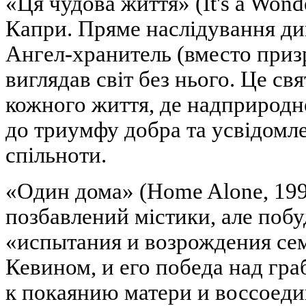
«Ця чудова життя» (It's a Wond
Капри. Пряме наслідування дик
Ангел-хранитель (вместо призр
виглядав світ без нього. Це свя
кожного життя, де надприродн
до триумфу добра та усвідомле
спільноти.
«Один дома» (Home Alone, 199
позбавлений містики, але побу
«испытания и возрождения се
Кевином, и его победа над гра
к покаянию матери и воссоед