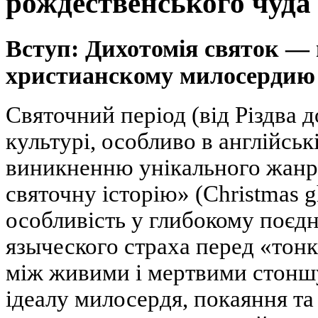
рождественського чуда
Вступ: Дихотомія святок — 
христианскому милосердию
Святочний період (від Різдва 
культурі, особливо в англійськ
виникненню унікального жанр
святочну історію» (Christmas gh
особливість у глибокому поєдн
языческого страха перед «тонк
між живими і мертвими стоншу
ідеалу милосердя, покаяння та