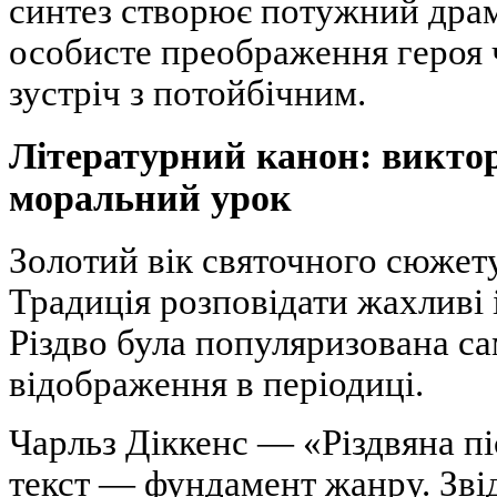
синтез створює потужний драм
особисте преображення героя ч
зустріч з потойбічним.
Літературний канон: виктор
моральний урок
Золотий вік святочного сюжет
Традиція розповідати жахливі і
Різдво була популяризована с
відображення в періодиці.
Чарльз Діккенс — «Різдвяна пі
текст — фундамент жанру. Зві