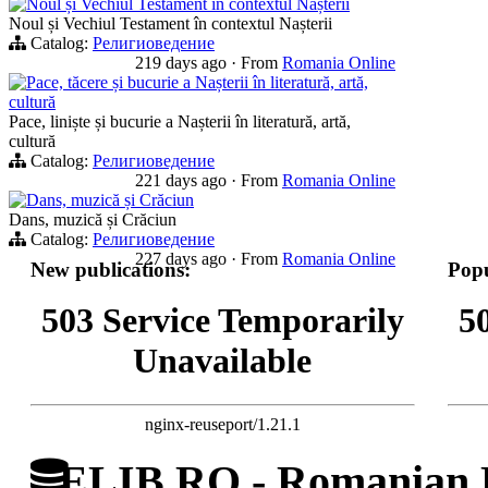
Noul și Vechiul Testament în contextul Nașterii
Noul și Vechiul Testament în contextul Nașterii
Catalog:
Религиоведение
219 days ago
·
From
Romania Online
Pace, tăcere și bucurie a Nașterii în literatură, artă,
cultură
Pace, liniște și bucurie a Nașterii în literatură, artă,
cultură
Catalog:
Религиоведение
221 days ago
·
From
Romania Online
Dans, muzică și Crăciun
Dans, muzică și Crăciun
Catalog:
Религиоведение
227 days ago
·
From
Romania Online
New publications:
Popu
503 Service Temporarily
5
Unavailable
nginx-reuseport/1.21.1
ELIB.RO - Romanian D