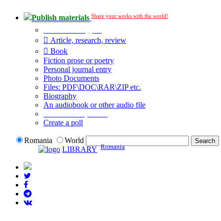
Share your works with the world!
Publish materials
Publication type?
Article, research, review
Book
Fiction prose or poetry
Personal journal entry
Photo Documents
Files: PDF\DOC\RAR\ZIP etc.
Biography
An audiobook or other audio file
Additional options:
Create a poll
Romania
World
Romania
LIBRARY