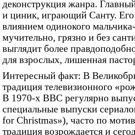
деконструкция жанра. Главный
и циник, играющий Санту. Ег
влиянием одинокого мальчика-
мучительно, грязно и без сант
выглядит более правдоподобно
для взрослых, лишенная пасто
Интересный факт: В Великобр
традиция телевизионного «рож
В 1970-х BBC регулярно выпу
специальные выпуски сериалов
for Christmas»), часто по моти
традиция возрождается и сего