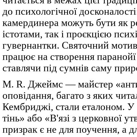
до психологічної досконалості
камердинера можуть бути як 
істотами, так і проєкцією пси
гувернантки. Святочний моти
працює на створення паранойї 
ставлячи під сумнів саму прир
M. R. Джеймс — майстер «ант
оповідання, багато з яких чита
Кембриджі, стали еталоном. У 
тінь» або «В'язі з церковної ут
призрак є не для поучення, а д