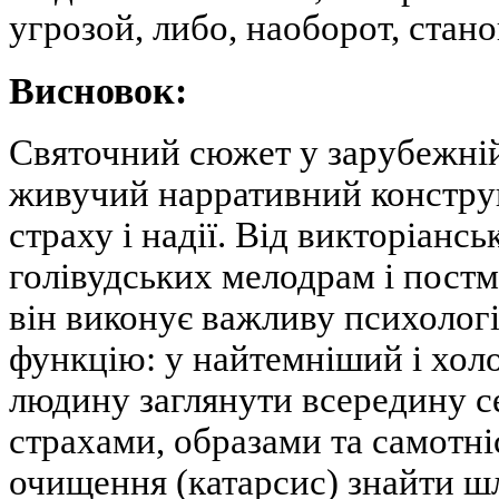
угрозой, либо, наоборот, стан
Висновок:
Святочний сюжет у зарубежній
живучий нарративний констру
страху і надії. Від викторіанс
голівудських мелодрам і постм
він виконує важливу психолог
функцію: у найтемніший і хол
людину заглянути всередину се
страхами, образами та самотні
очищення (катарсис) знайти шл