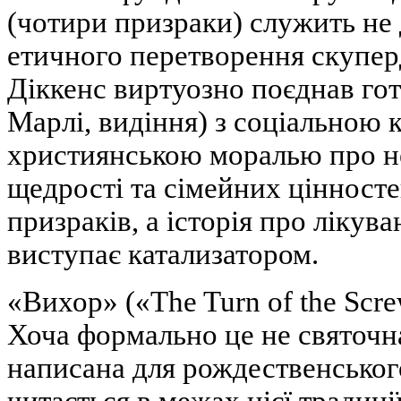
(чотири призраки) служить не 
етичного перетворення скупер
Діккенс виртуозно поєднав го
Марлі, видіння) з соціальною 
християнською моралью про не
щедрості та сімейних цінностей
призраків, а історія про лікув
виступає катализатором.
«Вихор» («The Turn of the Scr
Хоча формально це не святочна
написана для рождественськог
читається в межах цієї традиц