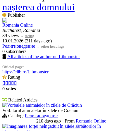
nașterea domnului
Publisher
Romania Online
Bucharest, Romania
89 views
→
rating
10.01.2026 (211 days ago)
Религиоведение
→
other headings
0 subscribers
All articles of the author on Libmonster
Official page:
https://elib.ro/Libmonster
Rating





0 votes
Related Articles
Vorbalele animalelor în zilele de Crăciun
Vorbitorul animalelor în zilele de Crăciun
Catalog:
Религиоведение
210 days ago
·
From
Romania Online
Imaginarea forței neîngaduit în zilele sărbătorilor în