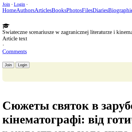
Join
·
Login
·
Home
Authors
Articles
Books
Photos
Files
Diaries
Biographi
Swiateczne scenariusze w zagranicznej literaturze i kinema
Article text
·
Comments
Join
Login
Сюжеты святок в зарубе
кінематографі: від гот