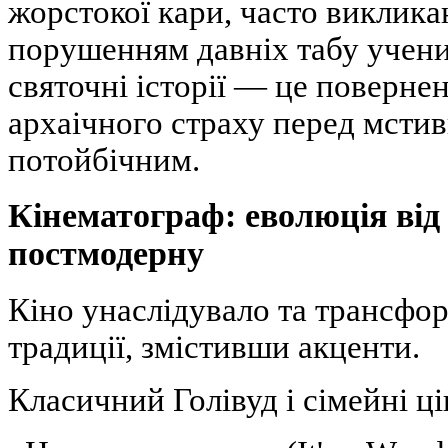
жорстокої кари, часто виклик
порушенням давніх табу учен
святочні історії — це поверне
архаічного страху перед мстив
потойбічним.
Кінематограф: еволюція від 
постмодерну
Кіно унаслідувало та трансфор
традиції, змістивши акценти.
Класичний Голівуд і сімейні ці