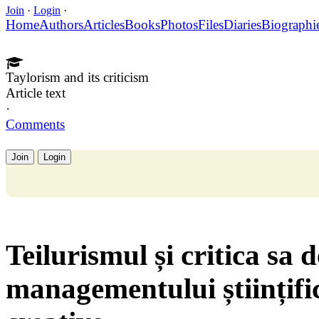
Join
·
Login
·
Home
Authors
Articles
Books
Photos
Files
Diaries
Biographi
Taylorism and its criticism
Article text
·
Comments
Join
Login
Teilurismul și critica sa 
managementului științifi