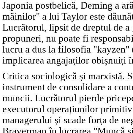
Japonia postbelică, Deming a arăt
mâinilor" a lui Taylor este dăunăt
Lucrătorul, lipsit de dreptul de a
propuneri, nu poate fi responsabi
lucru a dus la filosofia "kayzen" 
implicarea angajaților obișnuiți în
Critica sociologică și marxistă. 
instrument de consolidare a contr
muncii. Lucrătorul pierde price
executorul operațiunilor primitiv
managerului și scade forța de neg
Braverman în lucrarea "Muncă și