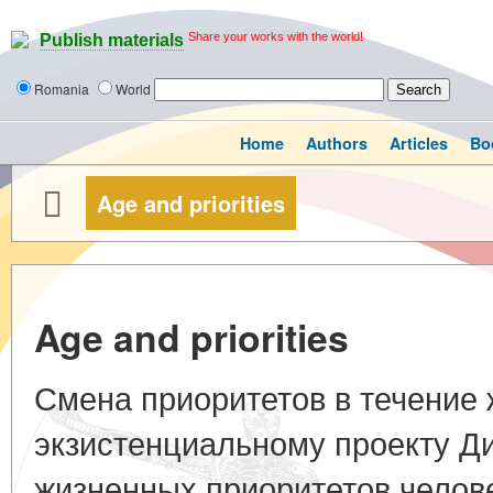
Share your works with the world!
Publish materials
Romania
World
Home
Authors
Articles
Bo
Age and priorities
Age and priorities
Смена приоритетов в течение ж
экзистенциальному проекту Д
жизненных приоритетов челове