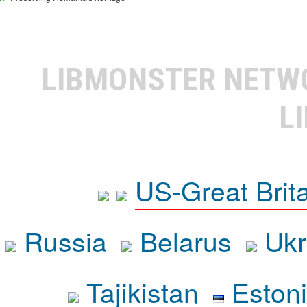
LIBMONSTER NET
L
US-Great Brit
Russia
Belarus
Ukr
Tajikistan
Eston