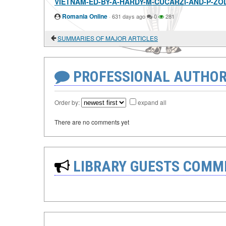
VIETNAM-ED-BY-A-HARDY-M-CUCARZI-AND-P-ZO
Romania Online
·
631 days ago
0
281
SUMMARIES OF MAJOR ARTICLES
PROFESSIONAL AUTHOR
Order by:
expand all
There are no comments yet
LIBRARY GUESTS COMM