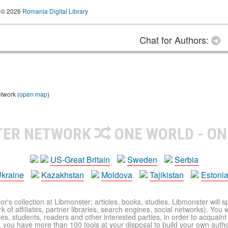
© 2026
Romania Digital Library
Chat for Authors:
etwork (
open map
)
TER NETWORK
ONE WORLD - ON
US-Great Britain
Sweden
Serbia
kraine
Kazakhstan
Moldova
Tajikistan
Estoni
r's collection at Libmonster: articles, books, studies. Libmonster will s
 of affiliates, partner libraries, search engines, social networks). You wi
ues, students, readers and other interested parties, in order to acquain
 you have more than 100 tools at your disposal to build your own author c