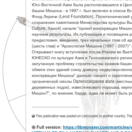
Юго-Восточной Азии была располагавшаяся в Цен
башни Мишона - в 1997 г. был включен в список
Фонд Леричи (Lend Foundation), Политехнический ун
сохранения памятников Министерства культуры Вьетн
Culture, Ханой) начали "проект консервации Мишо
научные результаты. Их публикации и посвящена р
предисловия, введения, трех начальных глав об а
(шесть глав) и "Археология Мишона (1997 - 2007)"
Открывают книгу вступление посла Италии во Вьет
ЮНЕСКО по культуре Азии и Тихоокеанского регио
запутанную проблему строительства храмов-баше
обжиге этих зданий снизу доверху недвусмысленно
консервации Мишона" данные говорят о скреплени
органической смолы Dipterocarpacea alata (местн
деревянных лодок), известнякового порошка, кирп
Мишон?", по мнению Харди, едва ли может быть р
____________________
This publication was posted on Libmonster in another country. The a
Full version:
https://libmonster.com/m/artic