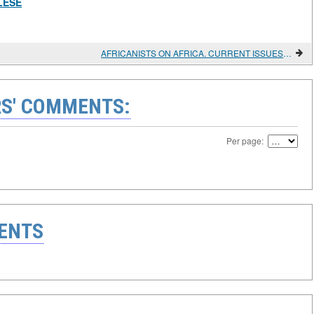
LESE
AFRICANISTS ON AFRICA. CURRENT ISSUES. Ed. by Patrick Chabal and Peter Skalník
S' COMMENTS:
Per page:
ENTS