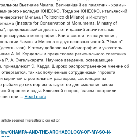
тральном Вьетнаме Чампа. Величайший ее памятник - храмы-
 Всемирного наследия ЮНЕСКО. Тогда же ЮНЕСКО, итальянский
иверситет Милана (Politecnico di Milano) и Институт
ама (Institute for Conservation of Monuments, Ministry of
на", продолжавшийся десять лет и давший значительные
ецензируемая монография. Книга состоит из вступления,
рхеологии Чампы и Мишона и двух основных частей: "Чампа"
 (десять глав). К этому добавлены библиография и указатель.
наме А. М. Корделлы и предисловие регионального советника
на Р. А. Энгельхардта. Научное введение, освещающее
н, принадлежит Э. Харди. Широко распространенное мнение об
 отвергается, так как полученные сотрудниками "проекта
и кирпичей строительным раствором, состоящим из
ые рыбаки до сих пор используют ее для смоления своих
ичной крошки и воды. Ключевой вопрос, "зачем построили
ешен при ...
Read more
rticle seemed interesting to our editor.
les/view/CHAMPA-AND-THE-ARCHAEOLOGY-OF-MY-SO-N-