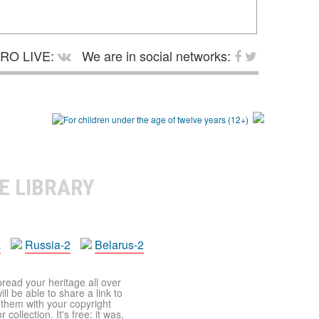
RO LIVE:
We are in social networks:
E LIBRARY
a
Russia-2
Belarus-2
pread your heritage all over
ll be able to share a link to
t them with your copyright
ollection. It's free: it was,