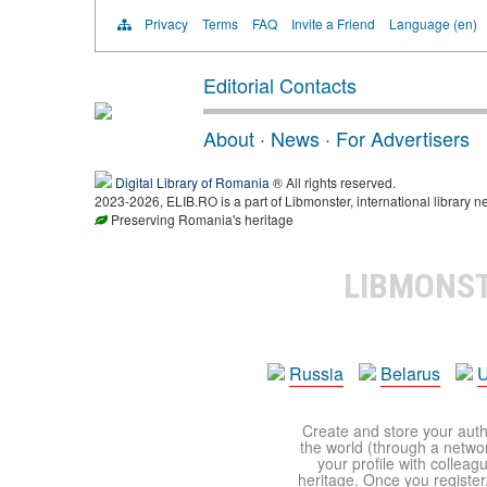
Privacy
Terms
FAQ
Invite a Friend
Language (en)
Editorial Contacts
About
·
News
·
For Advertisers
Digital Library of Romania
® All rights reserved.
2023-2026, ELIB.RO is a part of Libmonster, international library n
Preserving Romania's heritage
LIBMONS
Russia
Belarus
U
Create and store your autho
the world (through a network
your profile with colleag
heritage. Once you register,