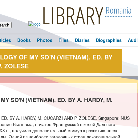
LIBRARY
Romania
ticles
Books
Photos
Files
Diaries
Biographies
Audi
GY OF MY SO'N (VIETNAM). ED. BY
P. ZOLESE
 SO'N (VIETNAM). ED. BY A. HARDY, M.
. BY A. HARDY, M. CUCARZI AND P. ZOLESE. Singapore: NUS
 изучение Вьетнама, начатое Французской школой Дальнего
е XX в., получило дополнительный стимул к развитию после
лы. Одной из наиболее загадочных стран доколониальной