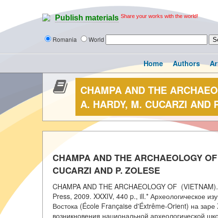
Share your works with the world!
Publish materials
Romania
World
Home
Authors
Ar
CHAMPA AND THE ARCHAEOLO
A. HARDY, M. CUCARZI AND 
CHAMPA AND THE ARCHAEOLOGY OF MY
CUCARZI AND P. ZOLESE
CHAMPA AND THE ARCHAEOLOGY OF (VIETNAM). ED
Press, 2009. XXXIV, 440 p., ill.* Археологическое
Востока (École Française d'Éxtrême-Orient) на зар
возникновения национальной археологической шко