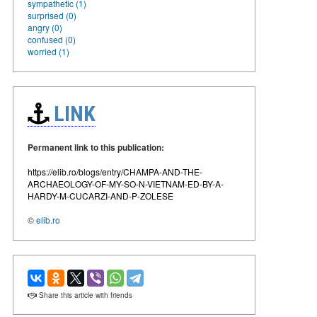
sympathetic (1)
surprised (0)
angry (0)
confused (0)
worried (1)
LINK
Permanent link to this publication:
https://elib.ro/blogs/entry/CHAMPA-AND-THE-
ARCHAEOLOGY-OF-MY-SO-N-VIETNAM-ED-BY-A-
HARDY-M-CUCARZI-AND-P-ZOLESE
©
elib.ro
Share this article with friends