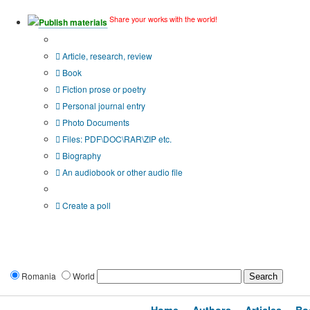
Share your works with the world!
Publish materials
Publication type?
Article, research, review
Book
Fiction prose or poetry
Personal journal entry
Photo Documents
Files: PDF\DOC\RAR\ZIP etc.
Biography
An audiobook or other audio file
Additional options:
Create a poll
Romania
World