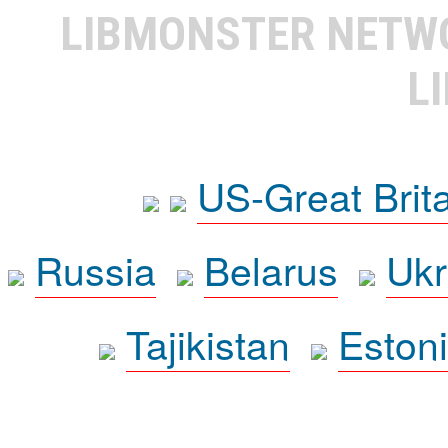
LIBMONSTER NET
L
US-Great Brit
Russia
Belarus
Ukr
Tajikistan
Eston