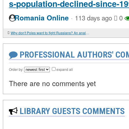
s-population-declined-since-1
·
Romania Online
113 days ago
0
Why don't Poles want to fight Russians? An analysis of fears and realities
PROFESSIONAL AUTHORS' CO
Order by:
expand all
There are no comments yet
LIBRARY GUESTS COMMENTS